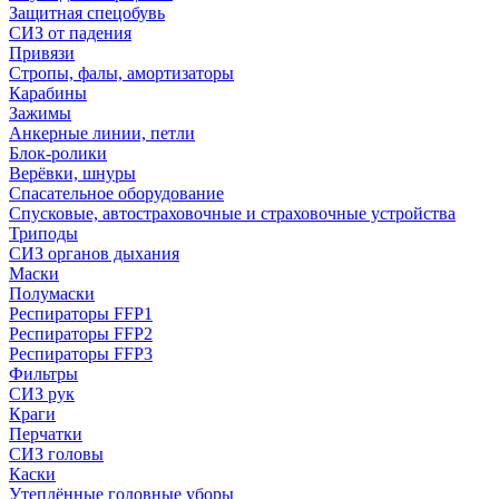
Защитная спецобувь
СИЗ от падения
Привязи
Стропы, фалы, амортизаторы
Карабины
Зажимы
Анкерные линии, петли
Блок-ролики
Верёвки, шнуры
Спасательное оборудование
Спусковые, автостраховочные и страховочные устройства
Триподы
СИЗ органов дыхания
Маски
Полумаски
Респираторы FFP1
Респираторы FFP2
Респираторы FFP3
Фильтры
СИЗ рук
Краги
Перчатки
СИЗ головы
Каски
Утеплённые головные уборы