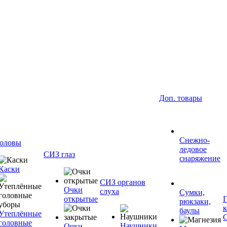
Доп. товары
Снежно-
оловы
ледовое
СИЗ глаз
снаряжение
Каски
СИЗ органов
Очки
слуха
Сумки,
открытые
рюкзаки,
баулы
Утеплённые
головные
Наушники
Очки