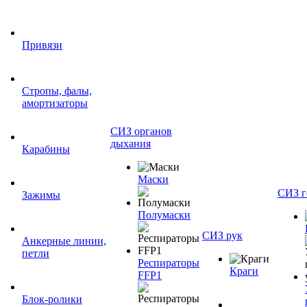
Привязи
Стропы, фалы,
амортизаторы
СИЗ органов
дыхания
Карабины
Маски
СИЗ г
Зажимы
Полумаски
СИЗ рук
Анкерные линии,
петли
Респираторы
Краги
FFP1
Блок-ролики