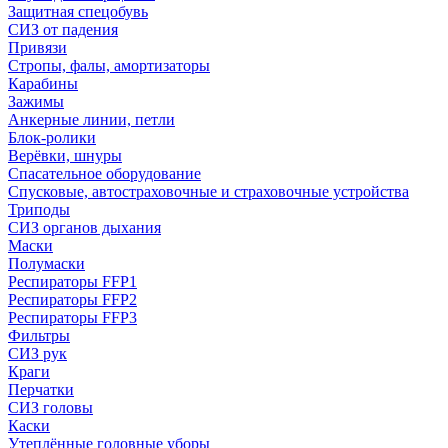
Защитная спецобувь
СИЗ от падения
Привязи
Стропы, фалы, амортизаторы
Карабины
Зажимы
Анкерные линии, петли
Блок-ролики
Верёвки, шнуры
Спасательное оборудование
Спусковые, автостраховочные и страховочные устройства
Триподы
СИЗ органов дыхания
Маски
Полумаски
Респираторы FFP1
Респираторы FFP2
Респираторы FFP3
Фильтры
СИЗ рук
Краги
Перчатки
СИЗ головы
Каски
Утеплённые головные уборы