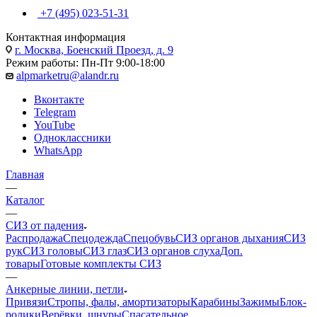
+7 (495) 023-51-31
Контактная информация
г. Москва, Боенский Проезд, д. 9
Режим работы: Пн-Пт 9:00-18:00
alpmarketru@alandr.ru
Вконтакте
Telegram
YouTube
Одноклассники
WhatsApp
Главная
—
Каталог
—
СИЗ от падения
Распродажа
Спецодежда
Спецобувь
СИЗ органов дыхания
СИЗ
рук
СИЗ головы
СИЗ глаз
СИЗ органов слуха
Доп.
товары
Готовые комплекты СИЗ
—
Анкерные линии, петли
Привязи
Стропы, фалы, амортизаторы
Карабины
Зажимы
Блок-
ролики
Верёвки, шнуры
Спасательное