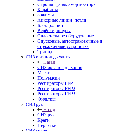
Стропы, фалы, амортизаторы
Карабины
Зажимы
Анкерные линии, петли
Блок-ролики
Верёвки, шнуры
Спасательное оборудование
Спусковые, автостраховочные и
страховочные устройства
Триподы
СИЗ органов дыхания
Назад
СИЗ органов дыхания
Маски
Полумаски
Респираторы FFP1
Респираторы FFP2
Респираторы FFP3
Фильтры
СИЗ рук
Назад
СИЗ рук
Краги
Перчатки
СИЗ головы