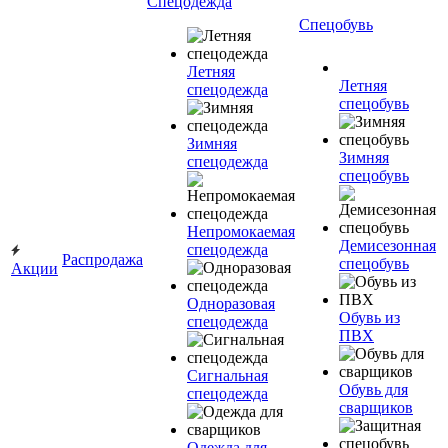
Спецодежда
Спецобувь
Летняя
Летняя
спецодежда
спецобувь
Зимняя
Зимняя
спецодежда
спецобувь
Непромокаемая
Демисезонная
спецодежда
Распродажа
спецобувь
Акции
Одноразовая
Обувь из
спецодежда
ПВХ
Сигнальная
Обувь для
спецодежда
сварщиков
Одежда для