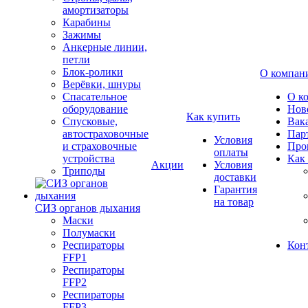
амортизаторы
Карабины
Зажимы
Анкерные линии,
петли
Блок-ролики
О компан
Верёвки, шнуры
Спасательное
О к
оборудование
Нов
Как купить
Спусковые,
Вак
автостраховочные
Пар
Условия
и страховочные
Про
оплаты
устройства
Как
Акции
Условия
Триподы
доставки
Гарантия
на товар
СИЗ органов дыхания
Маски
Полумаски
Респираторы
Кон
FFP1
Респираторы
FFP2
Респираторы
FFP3