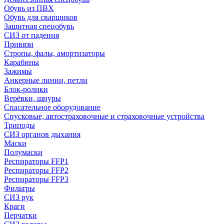
Обувь из ПВХ
Обувь для сварщиков
Защитная спецобувь
СИЗ от падения
Привязи
Стропы, фалы, амортизаторы
Карабины
Зажимы
Анкерные линии, петли
Блок-ролики
Верёвки, шнуры
Спасательное оборудование
Спусковые, автостраховочные и страховочные устройства
Триподы
СИЗ органов дыхания
Маски
Полумаски
Респираторы FFP1
Респираторы FFP2
Респираторы FFP3
Фильтры
СИЗ рук
Краги
Перчатки