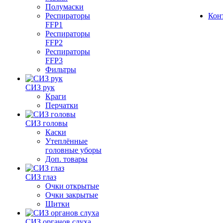
Полумаски
Респираторы
Кон
FFP1
Респираторы
FFP2
Респираторы
FFP3
Фильтры
СИЗ рук
Краги
Перчатки
СИЗ головы
Каски
Утеплённые
головные уборы
Доп. товары
СИЗ глаз
Очки открытые
Очки закрытые
Щитки
СИЗ органов слуха