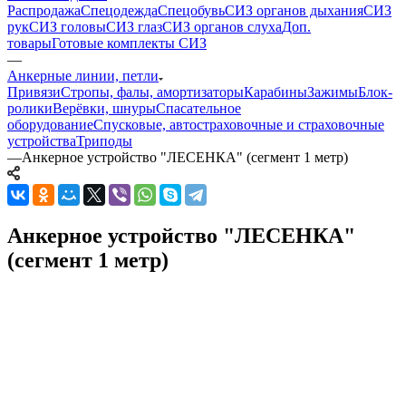
Распродажа
Спецодежда
Спецобувь
СИЗ органов дыхания
СИЗ
рук
СИЗ головы
СИЗ глаз
СИЗ органов слуха
Доп.
товары
Готовые комплекты СИЗ
—
Анкерные линии, петли
Привязи
Стропы, фалы, амортизаторы
Карабины
Зажимы
Блок-
ролики
Верёвки, шнуры
Спасательное
оборудование
Спусковые, автостраховочные и страховочные
устройства
Триподы
—
Анкерное устройство "ЛЕСЕНКА" (сегмент 1 метр)
Анкерное устройство "ЛЕСЕНКА"
(сегмент 1 метр)