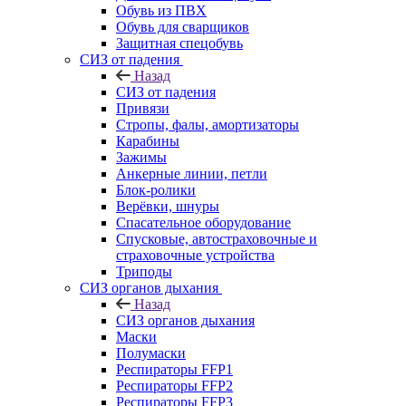
Обувь из ПВХ
Обувь для сварщиков
Защитная спецобувь
СИЗ от падения
Назад
СИЗ от падения
Привязи
Стропы, фалы, амортизаторы
Карабины
Зажимы
Анкерные линии, петли
Блок-ролики
Верёвки, шнуры
Спасательное оборудование
Спусковые, автостраховочные и
страховочные устройства
Триподы
СИЗ органов дыхания
Назад
СИЗ органов дыхания
Маски
Полумаски
Респираторы FFP1
Респираторы FFP2
Респираторы FFP3