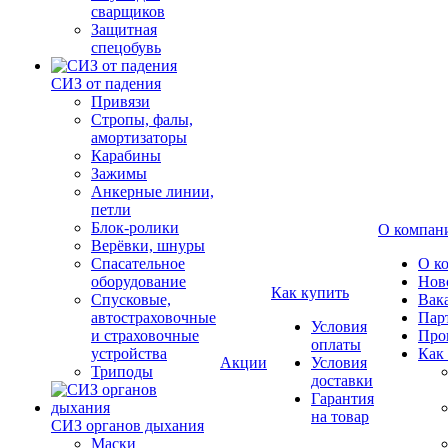
сварщиков
Защитная
спецобувь
СИЗ от падения
Привязи
Стропы, фалы,
амортизаторы
Карабины
Зажимы
Анкерные линии,
петли
Блок-ролики
О компан
Верёвки, шнуры
Спасательное
О к
оборудование
Нов
Как купить
Спусковые,
Вак
автостраховочные
Пар
Условия
и страховочные
Про
оплаты
устройства
Как
Акции
Условия
Триподы
доставки
Гарантия
на товар
СИЗ органов дыхания
Маски