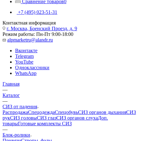
Сравнение товаров
0
+7 (495) 023-51-31
Контактная информация
г. Москва, Боенский Проезд, д. 9
Режим работы: Пн-Пт 9:00-18:00
alpmarketru@alandr.ru
Вконтакте
Telegram
YouTube
Одноклассники
WhatsApp
Главная
—
Каталог
—
СИЗ от падения
Распродажа
Спецодежда
Спецобувь
СИЗ органов дыхания
СИЗ
рук
СИЗ головы
СИЗ глаз
СИЗ органов слуха
Доп.
товары
Готовые комплекты СИЗ
—
Блок-ролики
Привязи
Стропы, фалы,