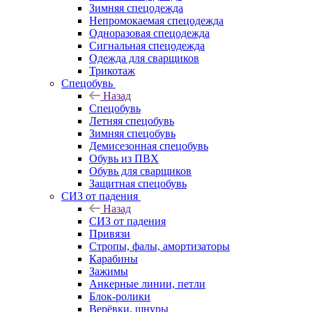
Зимняя спецодежда
Непромокаемая спецодежда
Одноразовая спецодежда
Сигнальная спецодежда
Одежда для сварщиков
Трикотаж
Спецобувь
Назад
Спецобувь
Летняя спецобувь
Зимняя спецобувь
Демисезонная спецобувь
Обувь из ПВХ
Обувь для сварщиков
Защитная спецобувь
СИЗ от падения
Назад
СИЗ от падения
Привязи
Стропы, фалы, амортизаторы
Карабины
Зажимы
Анкерные линии, петли
Блок-ролики
Верёвки, шнуры