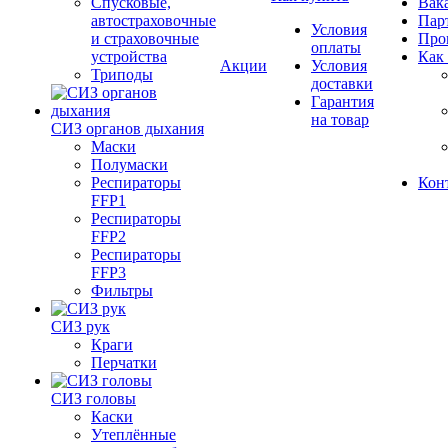
Спусковые,
Вак
автостраховочные
Пар
Условия
и страховочные
Про
оплаты
устройства
Как
Акции
Условия
Триподы
доставки
Гарантия
на товар
СИЗ органов дыхания
Маски
Полумаски
Респираторы
Кон
FFP1
Респираторы
FFP2
Респираторы
FFP3
Фильтры
СИЗ рук
Краги
Перчатки
СИЗ головы
Каски
Утеплённые