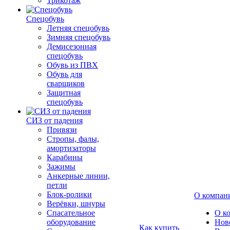
Трикотаж
Спецобувь
Летняя спецобувь
Зимняя спецобувь
Демисезонная
спецобувь
Обувь из ПВХ
Обувь для
сварщиков
Защитная
спецобувь
СИЗ от падения
Привязи
Стропы, фалы,
амортизаторы
Карабины
Зажимы
Анкерные линии,
петли
Блок-ролики
О компан
Верёвки, шнуры
Спасательное
О к
оборудование
Нов
Как купить