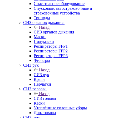
Спасательное оборудование
Спусковые, автостраховочные и
страховочные устройства
Триподы
СИЗ органов дыхания
Назад
СИЗ органов дыхания
Маски
Полумаски
Респираторы FFP1
Респираторы FFP2
Респираторы FFP3
Фильтры
СИЗ рук
Назад
СИЗ рук
Краги
Перчатки
СИЗ головы
Назад
СИЗ головы
Каски
Утеплённые головные уборы
Доп. товары
СИЗ глаз