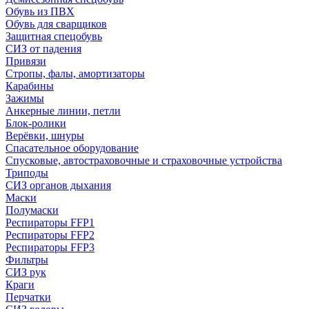
Обувь из ПВХ
Обувь для сварщиков
Защитная спецобувь
СИЗ от падения
Привязи
Стропы, фалы, амортизаторы
Карабины
Зажимы
Анкерные линии, петли
Блок-ролики
Верёвки, шнуры
Спасательное оборудование
Спусковые, автостраховочные и страховочные устройства
Триподы
СИЗ органов дыхания
Маски
Полумаски
Респираторы FFP1
Респираторы FFP2
Респираторы FFP3
Фильтры
СИЗ рук
Краги
Перчатки