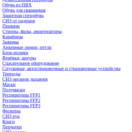
Обувь из ПВХ
Обувь для сварщиков
Защитная спецобувь
СИЗ от падения
Привязи
Стропы, фалы, амортизаторы
Карабины
Зажимы
Анкерные линии, петли
Блок-ролики
Верёвки, шнуры
Спасательное оборудование
Спусковые, автостраховочные и страховочные устройства
Триподы
СИЗ органов дыхания
Маски
Полумаски
Респираторы FFP1
Респираторы FFP2
Респираторы FFP3
Фильтры
СИЗ рук
Краги
Перчатки