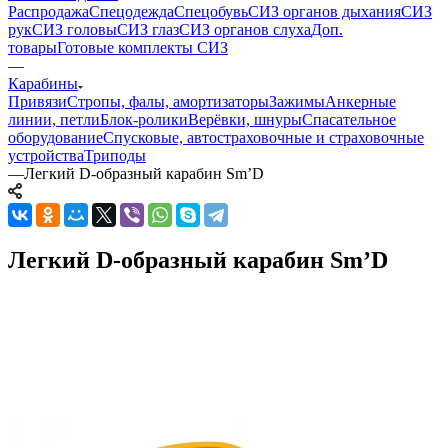
Распродажа
Спецодежда
Спецобувь
СИЗ органов дыхания
СИЗ
рук
СИЗ головы
СИЗ глаз
СИЗ органов слуха
Доп.
товары
Готовые комплекты СИЗ
—
Карабины
Привязи
Стропы, фалы, амортизаторы
Зажимы
Анкерные
линии, петли
Блок-ролики
Верёвки, шнуры
Спасательное
оборудование
Спусковые, автостраховочные и страховочные
устройства
Триподы
—
Легкий D-образный карабин Sm’D
Легкий D-образный карабин Sm’D