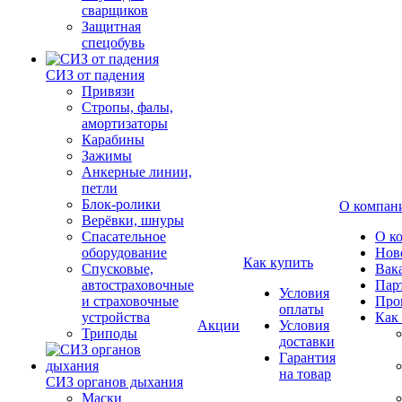
сварщиков
Защитная
спецобувь
СИЗ от падения
Привязи
Стропы, фалы,
амортизаторы
Карабины
Зажимы
Анкерные линии,
петли
Блок-ролики
О компан
Верёвки, шнуры
Спасательное
О к
оборудование
Нов
Как купить
Спусковые,
Вак
автостраховочные
Пар
Условия
и страховочные
Про
оплаты
устройства
Как
Акции
Условия
Триподы
доставки
Гарантия
на товар
СИЗ органов дыхания
Маски