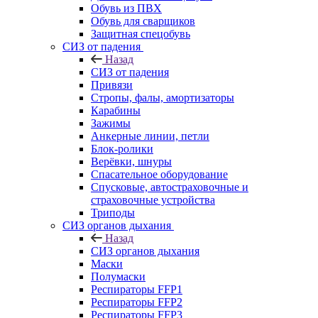
Обувь из ПВХ
Обувь для сварщиков
Защитная спецобувь
СИЗ от падения
Назад
СИЗ от падения
Привязи
Стропы, фалы, амортизаторы
Карабины
Зажимы
Анкерные линии, петли
Блок-ролики
Верёвки, шнуры
Спасательное оборудование
Спусковые, автостраховочные и
страховочные устройства
Триподы
СИЗ органов дыхания
Назад
СИЗ органов дыхания
Маски
Полумаски
Респираторы FFP1
Респираторы FFP2
Респираторы FFP3