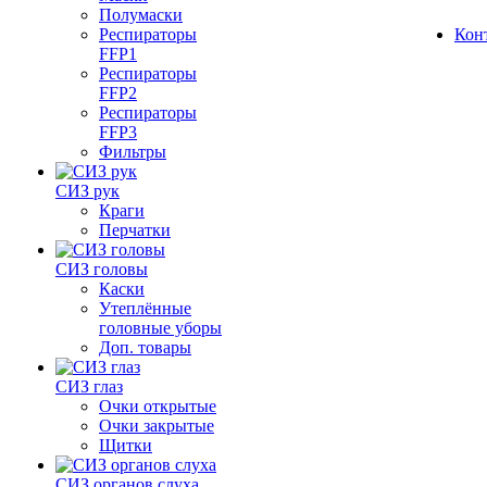
Полумаски
Респираторы
Кон
FFP1
Респираторы
FFP2
Респираторы
FFP3
Фильтры
СИЗ рук
Краги
Перчатки
СИЗ головы
Каски
Утеплённые
головные уборы
Доп. товары
СИЗ глаз
Очки открытые
Очки закрытые
Щитки
СИЗ органов слуха