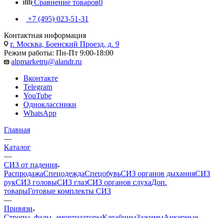
Сравнение товаров
0
+7 (495) 023-51-31
Контактная информация
г. Москва, Боенский Проезд, д. 9
Режим работы: Пн-Пт 9:00-18:00
alpmarketru@alandr.ru
Вконтакте
Telegram
YouTube
Одноклассники
WhatsApp
Главная
—
Каталог
—
СИЗ от падения
Распродажа
Спецодежда
Спецобувь
СИЗ органов дыхания
СИЗ
рук
СИЗ головы
СИЗ глаз
СИЗ органов слуха
Доп.
товары
Готовые комплекты СИЗ
—
Привязи
Стропы, фалы, амортизаторы
Карабины
Зажимы
Анкерные