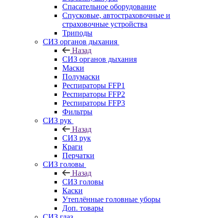
Спасательное оборудование
Спусковые, автостраховочные и
страховочные устройства
Триподы
СИЗ органов дыхания
Назад
СИЗ органов дыхания
Маски
Полумаски
Респираторы FFP1
Респираторы FFP2
Респираторы FFP3
Фильтры
СИЗ рук
Назад
СИЗ рук
Краги
Перчатки
СИЗ головы
Назад
СИЗ головы
Каски
Утеплённые головные уборы
Доп. товары
СИЗ глаз