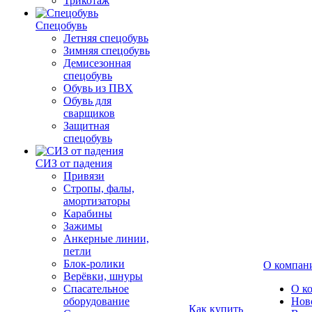
Трикотаж
Спецобувь
Летняя спецобувь
Зимняя спецобувь
Демисезонная
спецобувь
Обувь из ПВХ
Обувь для
сварщиков
Защитная
спецобувь
СИЗ от падения
Привязи
Стропы, фалы,
амортизаторы
Карабины
Зажимы
Анкерные линии,
петли
Блок-ролики
О компан
Верёвки, шнуры
Спасательное
О к
оборудование
Нов
Как купить