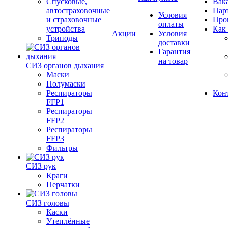
Спусковые,
Вак
автостраховочные
Пар
Условия
и страховочные
Про
оплаты
устройства
Как
Акции
Условия
Триподы
доставки
Гарантия
на товар
СИЗ органов дыхания
Маски
Полумаски
Респираторы
Кон
FFP1
Респираторы
FFP2
Респираторы
FFP3
Фильтры
СИЗ рук
Краги
Перчатки
СИЗ головы
Каски
Утеплённые