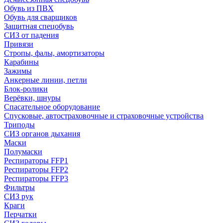
Обувь из ПВХ
Обувь для сварщиков
Защитная спецобувь
СИЗ от падения
Привязи
Стропы, фалы, амортизаторы
Карабины
Зажимы
Анкерные линии, петли
Блок-ролики
Верёвки, шнуры
Спасательное оборудование
Спусковые, автостраховочные и страховочные устройства
Триподы
СИЗ органов дыхания
Маски
Полумаски
Респираторы FFP1
Респираторы FFP2
Респираторы FFP3
Фильтры
СИЗ рук
Краги
Перчатки