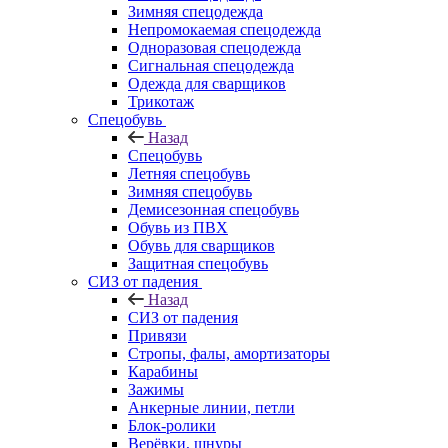
Зимняя спецодежда
Непромокаемая спецодежда
Одноразовая спецодежда
Сигнальная спецодежда
Одежда для сварщиков
Трикотаж
Спецобувь
Назад
Спецобувь
Летняя спецобувь
Зимняя спецобувь
Демисезонная спецобувь
Обувь из ПВХ
Обувь для сварщиков
Защитная спецобувь
СИЗ от падения
Назад
СИЗ от падения
Привязи
Стропы, фалы, амортизаторы
Карабины
Зажимы
Анкерные линии, петли
Блок-ролики
Верёвки, шнуры