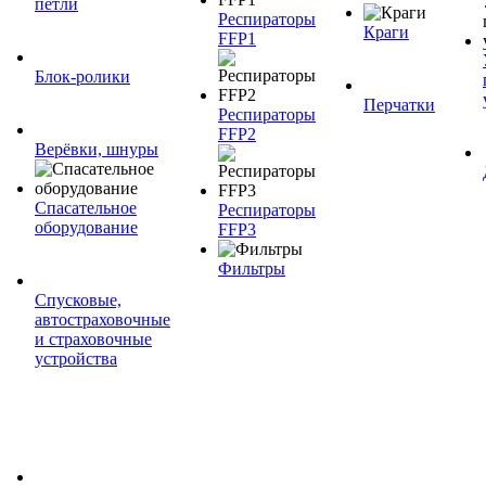
петли
Респираторы
Краги
FFP1
Блок-ролики
Перчатки
Респираторы
FFP2
Верёвки, шнуры
Спасательное
Респираторы
оборудование
FFP3
Фильтры
Спусковые,
автостраховочные
и страховочные
устройства