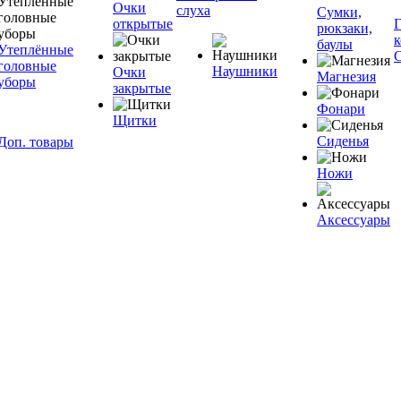
Очки
слуха
Сумки,
открытые
рюкзаки,
баулы
Утеплённые
головные
Наушники
Очки
Магнезия
уборы
закрытые
Фонари
Щитки
Сиденья
Доп. товары
Ножи
Аксессуары