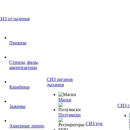
ИЗ от падения
Привязи
Стропы, фалы,
амортизаторы
СИЗ органов
дыхания
Карабины
Маски
СИЗ г
Зажимы
Полумаски
СИЗ рук
Анкерные линии,