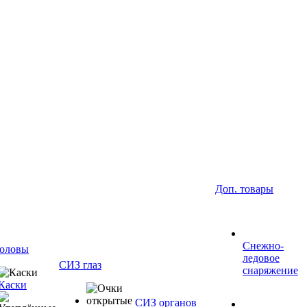
Доп. товары
Снежно-
оловы
ледовое
СИЗ глаз
снаряжение
Каски
СИЗ органов