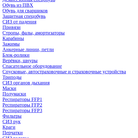
Обувь из ПВХ
Обувь для сварщиков
Защитная спецобувь
СИЗ от падения
Привязи
Стропы, фалы, амортизаторы
Карабины
Зажимы
Анкерные линии, петли
Блок-ролики
Верёвки, шнуры
Спасательное оборудование
Спусковые, автостраховочные и страховочные устройства
Триподы
СИЗ органов дыхания
Маски
Полумаски
Респираторы FFP1
Респираторы FFP2
Респираторы FFP3
Фильтры
СИЗ рук
Краги
Перчатки