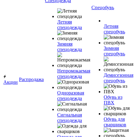
Спецодежда
Спецобувь
Летняя
Летняя
спецодежда
спецобувь
Зимняя
Зимняя
спецодежда
спецобувь
Непромокаемая
Демисезонная
спецодежда
Распродажа
спецобувь
Акции
Одноразовая
Обувь из
спецодежда
ПВХ
Сигнальная
Обувь для
спецодежда
сварщиков
Одежда для