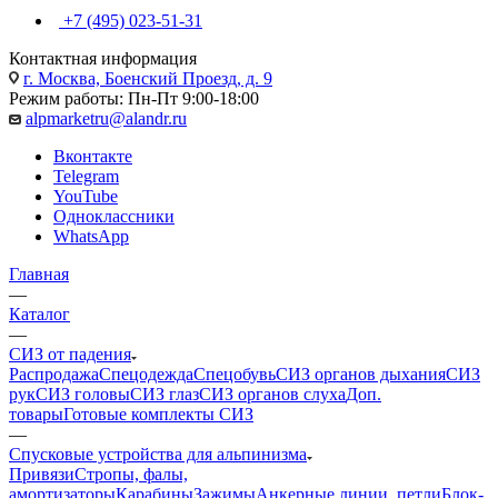
+7 (495) 023-51-31
Контактная информация
г. Москва, Боенский Проезд, д. 9
Режим работы: Пн-Пт 9:00-18:00
alpmarketru@alandr.ru
Вконтакте
Telegram
YouTube
Одноклассники
WhatsApp
Главная
—
Каталог
—
СИЗ от падения
Распродажа
Спецодежда
Спецобувь
СИЗ органов дыхания
СИЗ
рук
СИЗ головы
СИЗ глаз
СИЗ органов слуха
Доп.
товары
Готовые комплекты СИЗ
—
Спусковые устройства для альпинизма
Привязи
Стропы, фалы,
амортизаторы
Карабины
Зажимы
Анкерные линии, петли
Блок-