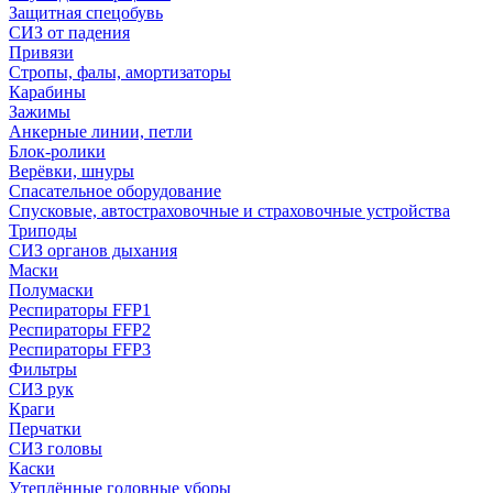
Защитная спецобувь
СИЗ от падения
Привязи
Стропы, фалы, амортизаторы
Карабины
Зажимы
Анкерные линии, петли
Блок-ролики
Верёвки, шнуры
Спасательное оборудование
Спусковые, автостраховочные и страховочные устройства
Триподы
СИЗ органов дыхания
Маски
Полумаски
Респираторы FFP1
Респираторы FFP2
Респираторы FFP3
Фильтры
СИЗ рук
Краги
Перчатки
СИЗ головы
Каски
Утеплённые головные уборы