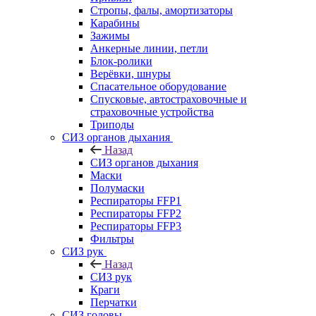
Стропы, фалы, амортизаторы
Карабины
Зажимы
Анкерные линии, петли
Блок-ролики
Верёвки, шнуры
Спасательное оборудование
Спусковые, автостраховочные и
страховочные устройства
Триподы
СИЗ органов дыхания
Назад
СИЗ органов дыхания
Маски
Полумаски
Респираторы FFP1
Респираторы FFP2
Респираторы FFP3
Фильтры
СИЗ рук
Назад
СИЗ рук
Краги
Перчатки
СИЗ головы