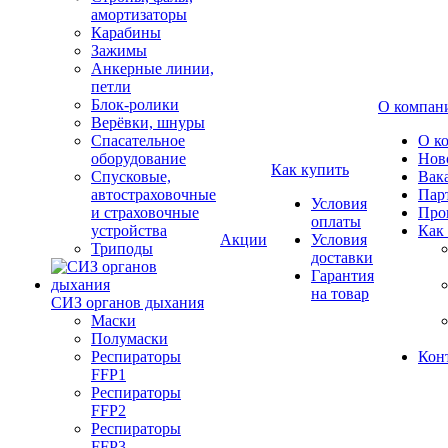
амортизаторы
Карабины
Зажимы
Анкерные линии,
петли
Блок-ролики
О компан
Верёвки, шнуры
Спасательное
О к
оборудование
Нов
Как купить
Спусковые,
Вак
автостраховочные
Пар
Условия
и страховочные
Про
оплаты
устройства
Как
Акции
Условия
Триподы
доставки
Гарантия
на товар
СИЗ органов дыхания
Маски
Полумаски
Респираторы
Кон
FFP1
Респираторы
FFP2
Респираторы
FFP3