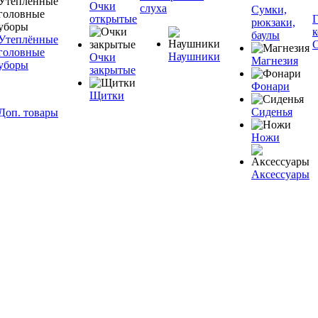
Очки
слуха
Сумки,
открытые
рюкзаки,
баулы
Утеплённые
головные
Наушники
Очки
Магнезия
уборы
закрытые
Фонари
Щитки
Сиденья
Доп. товары
Ножи
Аксессуары