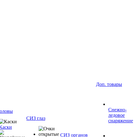
Доп. товары
Снежно-
оловы
ледовое
СИЗ глаз
снаряжение
Каски
СИЗ органов