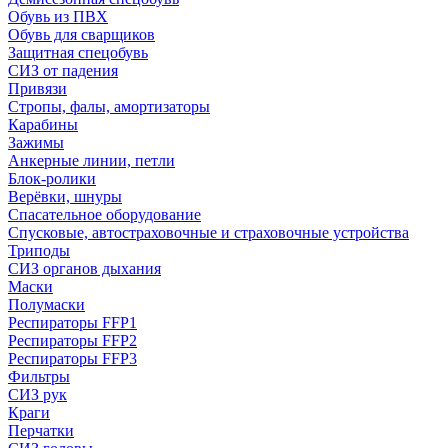
Обувь из ПВХ
Обувь для сварщиков
Защитная спецобувь
СИЗ от падения
Привязи
Стропы, фалы, амортизаторы
Карабины
Зажимы
Анкерные линии, петли
Блок-ролики
Верёвки, шнуры
Спасательное оборудование
Спусковые, автостраховочные и страховочные устройства
Триподы
СИЗ органов дыхания
Маски
Полумаски
Респираторы FFP1
Респираторы FFP2
Респираторы FFP3
Фильтры
СИЗ рук
Краги
Перчатки