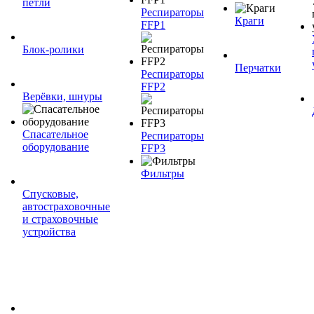
петли
Респираторы
Краги
FFP1
Блок-ролики
Перчатки
Респираторы
FFP2
Верёвки, шнуры
Спасательное
Респираторы
оборудование
FFP3
Фильтры
Спусковые,
автостраховочные
и страховочные
устройства