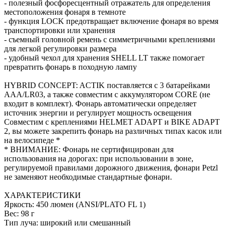
- полезный фосфоресцентный отражатель для определения
местоположения фонаря в темноте
- функция LOCK предотвращает включение фонаря во время
транспортировки или хранения
- съемный головной ремень с симметричными креплениями
для легкой регулировки размера
- удобный чехол для хранения SHELL LT также помогает
превратить фонарь в походную лампу
HYBRID CONCEPT: ACTIK поставляется с 3 батарейками
AAA/LR03, а также совместим с аккумулятором CORE (не
входит в комплект). Фонарь автоматически определяет
источник энергии и регулирует мощность освещения
Совместим с креплениями HELMET ADAPT и BIKE ADAPT
2, вы можете закрепить фонарь на различных типах касок или
на велосипеде *
* ВНИМАНИЕ: Фонарь не сертифицирован для
использования на дорогах: при использовании в зоне,
регулируемой правилами дорожного движения, фонари Petzl
не заменяют необходимые стандартные фонари.
ХАРАКТЕРИСТИКИ
Яркость: 450 люмен (ANSI/PLATO FL 1)
Вес: 98 г
Тип луча: широкий или смешанный