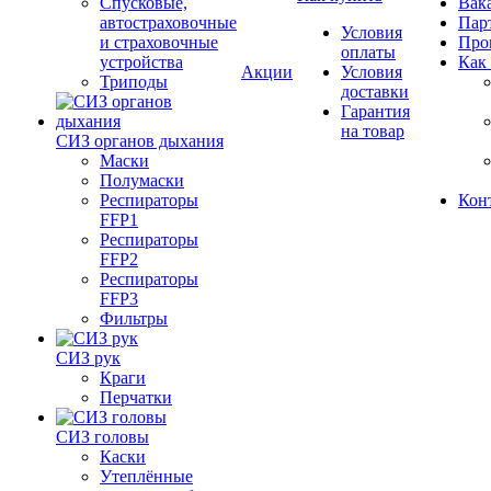
Спусковые,
Вак
автостраховочные
Пар
Условия
и страховочные
Про
оплаты
устройства
Как
Акции
Условия
Триподы
доставки
Гарантия
на товар
СИЗ органов дыхания
Маски
Полумаски
Респираторы
Кон
FFP1
Респираторы
FFP2
Респираторы
FFP3
Фильтры
СИЗ рук
Краги
Перчатки
СИЗ головы
Каски
Утеплённые