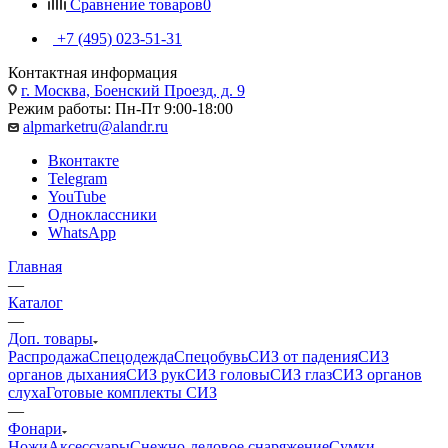
Сравнение товаров
0
+7 (495) 023-51-31
Контактная информация
г. Москва, Боенский Проезд, д. 9
Режим работы: Пн-Пт 9:00-18:00
alpmarketru@alandr.ru
Вконтакте
Telegram
YouTube
Одноклассники
WhatsApp
Главная
—
Каталог
—
Доп. товары
Распродажа
Спецодежда
Спецобувь
СИЗ от падения
СИЗ
органов дыхания
СИЗ рук
СИЗ головы
СИЗ глаз
СИЗ органов
слуха
Готовые комплекты СИЗ
—
Фонари
Ножи
Аксессуары
Снежно-ледовое снаряжение
Сумки,