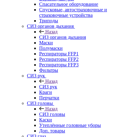
Спасательное оборудование
Спусковые, автостраховочные и
страховочные устройства
Триподы
СИЗ органов дыхания
Назад
СИЗ органов дыхания
Маски
Полумаски
Респираторы FFP1
Респираторы FFP2
Респираторы FFP3
Фильтры
СИЗ рук
Назад
СИЗ рук
Краги
Перчатки
СИЗ головы
Назад
СИЗ головы
Каски
Утеплённые головные уборы
Доп. товары
СИЗ глаз