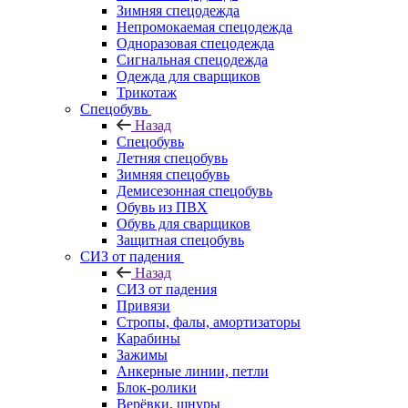
Зимняя спецодежда
Непромокаемая спецодежда
Одноразовая спецодежда
Сигнальная спецодежда
Одежда для сварщиков
Трикотаж
Спецобувь
Назад
Спецобувь
Летняя спецобувь
Зимняя спецобувь
Демисезонная спецобувь
Обувь из ПВХ
Обувь для сварщиков
Защитная спецобувь
СИЗ от падения
Назад
СИЗ от падения
Привязи
Стропы, фалы, амортизаторы
Карабины
Зажимы
Анкерные линии, петли
Блок-ролики
Верёвки, шнуры