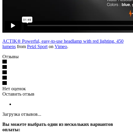
ACTIK® Powerful, easy-to-use headlamp with red lighting. 450
lumens
from
Petzl Sport
on
Vimeo
.
Отзывы
Нет оценок
Оставить отзыв
Загрузка отзывов...
Вы можете выбрать один из нескольких вариантов
оплаты: