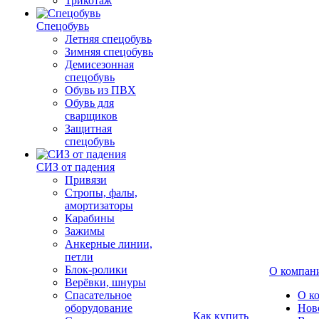
Трикотаж
Спецобувь
Летняя спецобувь
Зимняя спецобувь
Демисезонная
спецобувь
Обувь из ПВХ
Обувь для
сварщиков
Защитная
спецобувь
СИЗ от падения
Привязи
Стропы, фалы,
амортизаторы
Карабины
Зажимы
Анкерные линии,
петли
Блок-ролики
О компан
Верёвки, шнуры
Спасательное
О к
оборудование
Нов
Как купить