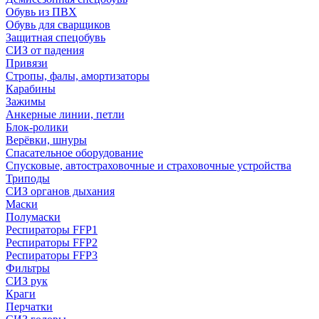
Обувь из ПВХ
Обувь для сварщиков
Защитная спецобувь
СИЗ от падения
Привязи
Стропы, фалы, амортизаторы
Карабины
Зажимы
Анкерные линии, петли
Блок-ролики
Верёвки, шнуры
Спасательное оборудование
Спусковые, автостраховочные и страховочные устройства
Триподы
СИЗ органов дыхания
Маски
Полумаски
Респираторы FFP1
Респираторы FFP2
Респираторы FFP3
Фильтры
СИЗ рук
Краги
Перчатки