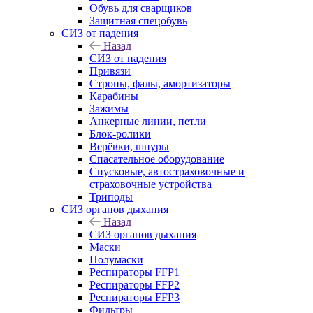
Обувь для сварщиков
Защитная спецобувь
СИЗ от падения
Назад
СИЗ от падения
Привязи
Стропы, фалы, амортизаторы
Карабины
Зажимы
Анкерные линии, петли
Блок-ролики
Верёвки, шнуры
Спасательное оборудование
Спусковые, автостраховочные и
страховочные устройства
Триподы
СИЗ органов дыхания
Назад
СИЗ органов дыхания
Маски
Полумаски
Респираторы FFP1
Респираторы FFP2
Респираторы FFP3
Фильтры