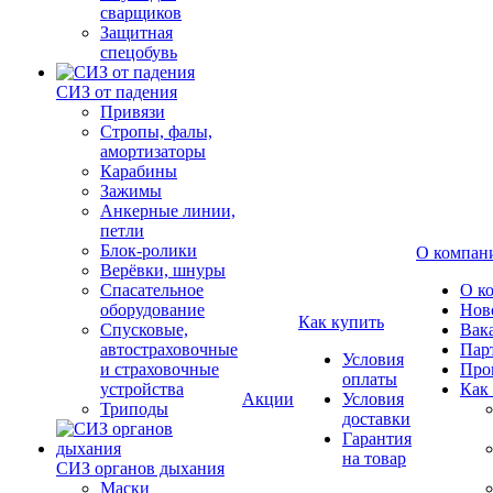
сварщиков
Защитная
спецобувь
СИЗ от падения
Привязи
Стропы, фалы,
амортизаторы
Карабины
Зажимы
Анкерные линии,
петли
Блок-ролики
О компан
Верёвки, шнуры
Спасательное
О к
оборудование
Нов
Как купить
Спусковые,
Вак
автостраховочные
Пар
Условия
и страховочные
Про
оплаты
устройства
Как
Акции
Условия
Триподы
доставки
Гарантия
на товар
СИЗ органов дыхания
Маски