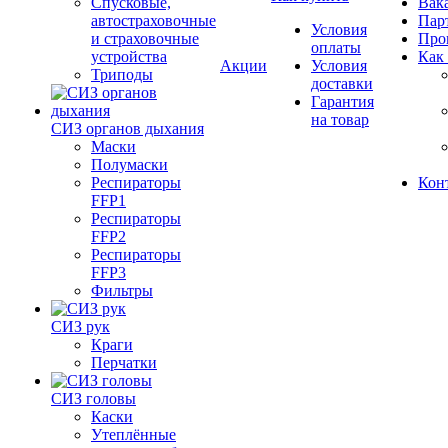
Спусковые,
Вак
автостраховочные
Пар
Условия
и страховочные
Про
оплаты
устройства
Как
Акции
Условия
Триподы
доставки
Гарантия
на товар
СИЗ органов дыхания
Маски
Полумаски
Респираторы
Кон
FFP1
Респираторы
FFP2
Респираторы
FFP3
Фильтры
СИЗ рук
Краги
Перчатки
СИЗ головы
Каски
Утеплённые