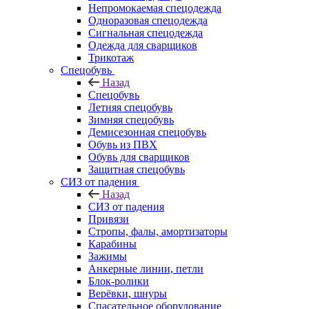
Непромокаемая спецодежда
Одноразовая спецодежда
Сигнальная спецодежда
Одежда для сварщиков
Трикотаж
Спецобувь
Назад
Спецобувь
Летняя спецобувь
Зимняя спецобувь
Демисезонная спецобувь
Обувь из ПВХ
Обувь для сварщиков
Защитная спецобувь
СИЗ от падения
Назад
СИЗ от падения
Привязи
Стропы, фалы, амортизаторы
Карабины
Зажимы
Анкерные линии, петли
Блок-ролики
Верёвки, шнуры
Спасательное оборудование