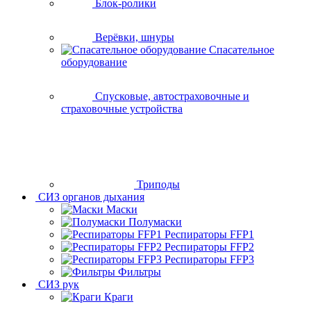
Блок-ролики
Верёвки, шнуры
Спасательное
оборудование
Спусковые, автостраховочные и
страховочные устройства
Триподы
СИЗ органов дыхания
Маски
Полумаски
Респираторы FFP1
Респираторы FFP2
Респираторы FFP3
Фильтры
СИЗ рук
Краги