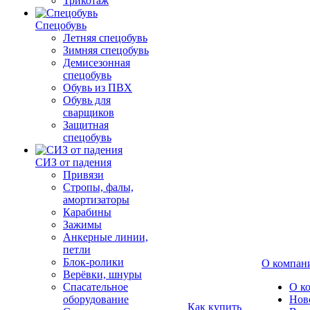
Трикотаж
Спецобувь
Летняя спецобувь
Зимняя спецобувь
Демисезонная
спецобувь
Обувь из ПВХ
Обувь для
сварщиков
Защитная
спецобувь
СИЗ от падения
Привязи
Стропы, фалы,
амортизаторы
Карабины
Зажимы
Анкерные линии,
петли
Блок-ролики
О компан
Верёвки, шнуры
Спасательное
О к
оборудование
Нов
Как купить