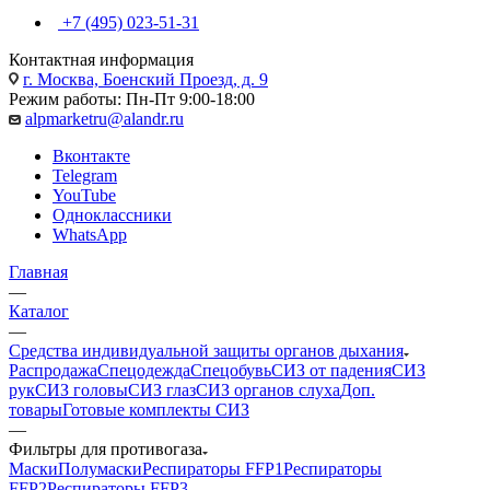
+7 (495) 023-51-31
Контактная информация
г. Москва, Боенский Проезд, д. 9
Режим работы: Пн-Пт 9:00-18:00
alpmarketru@alandr.ru
Вконтакте
Telegram
YouTube
Одноклассники
WhatsApp
Главная
—
Каталог
—
Средства индивидуальной защиты органов дыхания
Распродажа
Спецодежда
Спецобувь
СИЗ от падения
СИЗ
рук
СИЗ головы
СИЗ глаз
СИЗ органов слуха
Доп.
товары
Готовые комплекты СИЗ
—
Фильтры для противогаза
Маски
Полумаски
Респираторы FFP1
Респираторы
FFP2
Респираторы FFP3