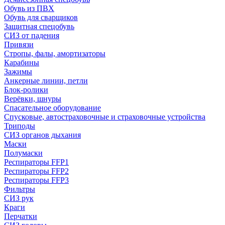
Обувь из ПВХ
Обувь для сварщиков
Защитная спецобувь
СИЗ от падения
Привязи
Стропы, фалы, амортизаторы
Карабины
Зажимы
Анкерные линии, петли
Блок-ролики
Верёвки, шнуры
Спасательное оборудование
Спусковые, автостраховочные и страховочные устройства
Триподы
СИЗ органов дыхания
Маски
Полумаски
Респираторы FFP1
Респираторы FFP2
Респираторы FFP3
Фильтры
СИЗ рук
Краги
Перчатки