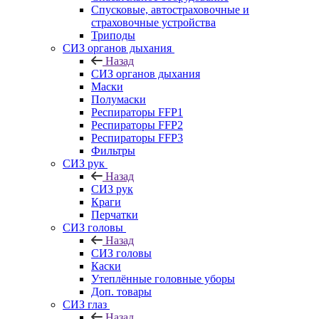
Спусковые, автостраховочные и
страховочные устройства
Триподы
СИЗ органов дыхания
Назад
СИЗ органов дыхания
Маски
Полумаски
Респираторы FFP1
Респираторы FFP2
Респираторы FFP3
Фильтры
СИЗ рук
Назад
СИЗ рук
Краги
Перчатки
СИЗ головы
Назад
СИЗ головы
Каски
Утеплённые головные уборы
Доп. товары
СИЗ глаз
Назад