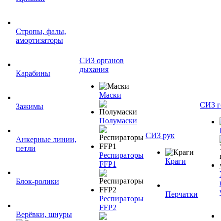
Стропы, фалы,
амортизаторы
СИЗ органов
дыхания
Карабины
Маски
СИЗ г
Зажимы
Полумаски
СИЗ рук
Анкерные линии,
петли
Респираторы
Краги
FFP1
Блок-ролики
Перчатки
Респираторы
FFP2
Верёвки, шнуры