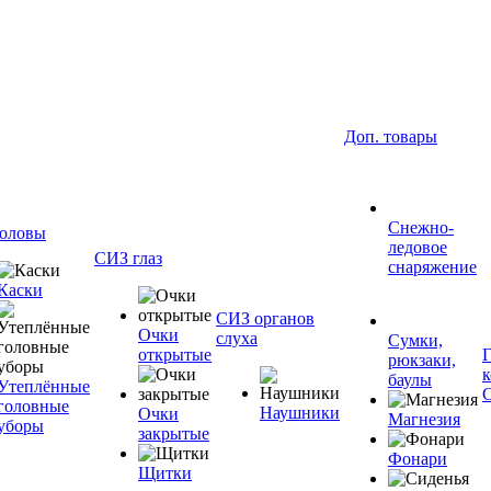
Доп. товары
Снежно-
оловы
ледовое
СИЗ глаз
снаряжение
Каски
СИЗ органов
Очки
слуха
Сумки,
открытые
рюкзаки,
баулы
Утеплённые
головные
Наушники
Очки
Магнезия
уборы
закрытые
Фонари
Щитки