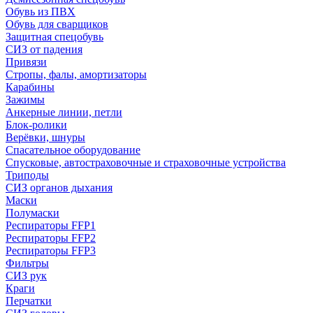
Обувь из ПВХ
Обувь для сварщиков
Защитная спецобувь
СИЗ от падения
Привязи
Стропы, фалы, амортизаторы
Карабины
Зажимы
Анкерные линии, петли
Блок-ролики
Верёвки, шнуры
Спасательное оборудование
Спусковые, автостраховочные и страховочные устройства
Триподы
СИЗ органов дыхания
Маски
Полумаски
Респираторы FFP1
Респираторы FFP2
Респираторы FFP3
Фильтры
СИЗ рук
Краги
Перчатки