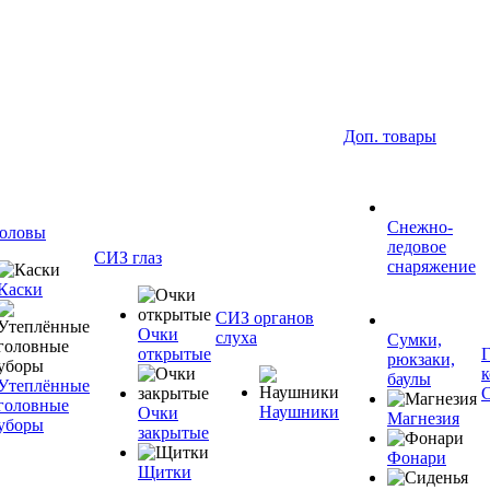
Доп. товары
Снежно-
оловы
ледовое
СИЗ глаз
снаряжение
Каски
СИЗ органов
Очки
слуха
Сумки,
открытые
рюкзаки,
баулы
Утеплённые
головные
Наушники
Очки
Магнезия
уборы
закрытые
Фонари
Щитки