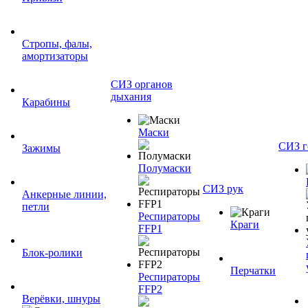
Стропы, фалы,
амортизаторы
СИЗ органов
дыхания
Карабины
Маски
СИЗ г
Зажимы
Полумаски
СИЗ рук
Анкерные линии,
петли
Респираторы
Краги
FFP1
Блок-ролики
Перчатки
Респираторы
FFP2
Верёвки, шнуры