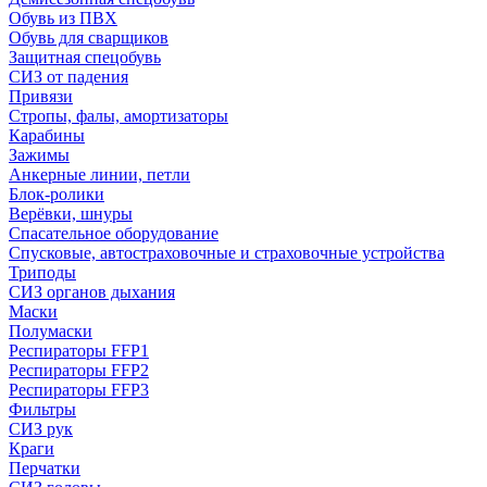
Обувь из ПВХ
Обувь для сварщиков
Защитная спецобувь
СИЗ от падения
Привязи
Стропы, фалы, амортизаторы
Карабины
Зажимы
Анкерные линии, петли
Блок-ролики
Верёвки, шнуры
Спасательное оборудование
Спусковые, автостраховочные и страховочные устройства
Триподы
СИЗ органов дыхания
Маски
Полумаски
Респираторы FFP1
Респираторы FFP2
Респираторы FFP3
Фильтры
СИЗ рук
Краги
Перчатки