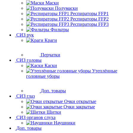
Маски
Полумаски
Респираторы FFP1
Респираторы FFP2
Респираторы FFP3
Фильтры
СИЗ рук
Краги
Перчатки
СИЗ головы
Каски
Утеплённые
головные уборы
Доп. товары
СИЗ глаз
Очки открытые
Очки закрытые
Щитки
СИЗ органов слуха
Наушники
Доп. товары