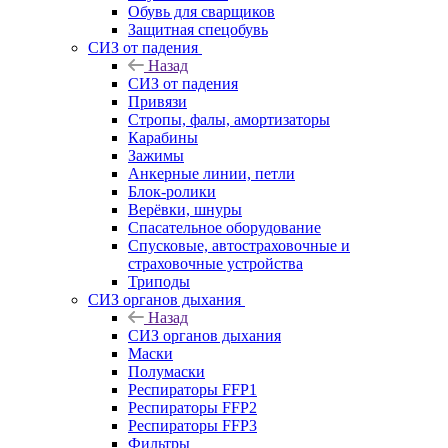
Обувь для сварщиков
Защитная спецобувь
СИЗ от падения
Назад
СИЗ от падения
Привязи
Стропы, фалы, амортизаторы
Карабины
Зажимы
Анкерные линии, петли
Блок-ролики
Верёвки, шнуры
Спасательное оборудование
Спусковые, автостраховочные и
страховочные устройства
Триподы
СИЗ органов дыхания
Назад
СИЗ органов дыхания
Маски
Полумаски
Респираторы FFP1
Респираторы FFP2
Респираторы FFP3
Фильтры