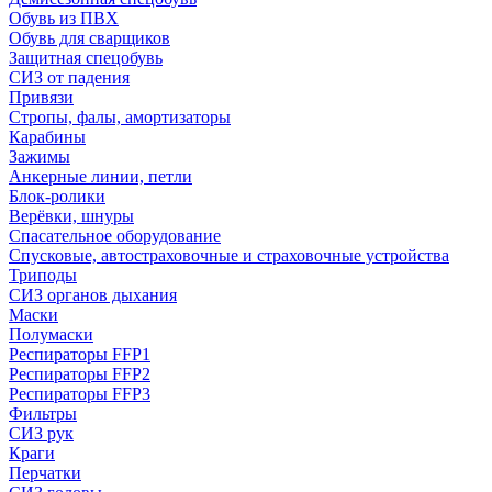
Обувь из ПВХ
Обувь для сварщиков
Защитная спецобувь
СИЗ от падения
Привязи
Стропы, фалы, амортизаторы
Карабины
Зажимы
Анкерные линии, петли
Блок-ролики
Верёвки, шнуры
Спасательное оборудование
Спусковые, автостраховочные и страховочные устройства
Триподы
СИЗ органов дыхания
Маски
Полумаски
Респираторы FFP1
Респираторы FFP2
Респираторы FFP3
Фильтры
СИЗ рук
Краги
Перчатки