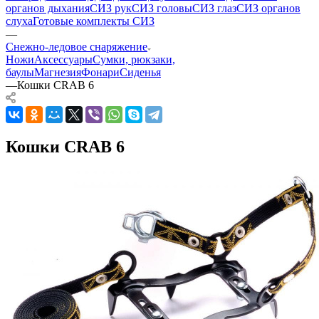
органов дыхания
СИЗ рук
СИЗ головы
СИЗ глаз
СИЗ органов
слуха
Готовые комплекты СИЗ
—
Снежно-ледовое снаряжение
Ножи
Аксессуары
Сумки, рюкзаки,
баулы
Магнезия
Фонари
Сиденья
—
Кошки CRAB 6
Кошки CRAB 6