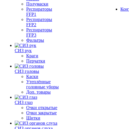
Полумаски
Респираторы
Кон
FFP1
Респираторы
FFP2
Респираторы
FFP3
Фильтры
СИЗ рук
Краги
Перчатки
СИЗ головы
Каски
Утеплённые
головные уборы
Доп. товары
СИЗ глаз
Очки открытые
Очки закрытые
Щитки
СИЗ органов слуха