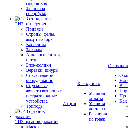
сварщиков
Защитная
спецобувь
СИЗ от падения
Привязи
Стропы, фалы,
амортизаторы
Карабины
Зажимы
Анкерные линии,
петли
Блок-ролики
О компан
Верёвки, шнуры
Спасательное
О к
оборудование
Нов
Как купить
Спусковые,
Вак
автостраховочные
Пар
Условия
и страховочные
Про
оплаты
устройства
Как
Акции
Условия
Триподы
доставки
Гарантия
на товар
СИЗ органов дыхания
Маски