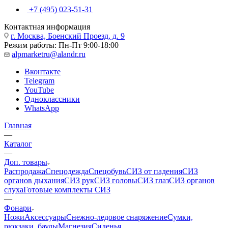
+7 (495) 023-51-31
Контактная информация
г. Москва, Боенский Проезд, д. 9
Режим работы: Пн-Пт 9:00-18:00
alpmarketru@alandr.ru
Вконтакте
Telegram
YouTube
Одноклассники
WhatsApp
Главная
—
Каталог
—
Доп. товары
Распродажа
Спецодежда
Спецобувь
СИЗ от падения
СИЗ
органов дыхания
СИЗ рук
СИЗ головы
СИЗ глаз
СИЗ органов
слуха
Готовые комплекты СИЗ
—
Фонари
Ножи
Аксессуары
Снежно-ледовое снаряжение
Сумки,
рюкзаки, баулы
Магнезия
Сиденья