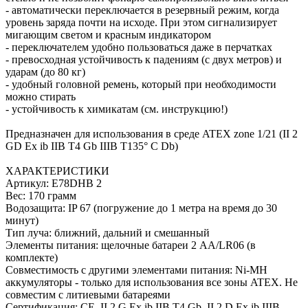
- автоматически переключается в резервный режим, когда
уровень заряда почти на исходе. При этом сигнализирует
мигающим светом и красным индикатором
- переключателем удобно пользоваться даже в перчатках
- превосходная устойчивость к падениям (с двух метров) и
ударам (до 80 кг)
- удобный головной ремень, который при необходимости
можно стирать
- устойчивость к химикатам (см. инструкцию!)
Предназначен для использования в среде ATEX zone 1/21 (II 2
GD Ex ib IIB T4 Gb IIIB T135° C Db)
ХАРАКТЕРИСТИКИ
Артикул: E78DHB 2
Вес: 170 грамм
Водозащита: IP 67 (погружение до 1 метра на время до 30
минут)
Тип луча: ближний, дальний и смешанный
Элементы питания: щелочные батареи 2 AA/LR06 (в
комплекте)
Совместимость с другими элементами питания: Ni-MH
аккумуляторы - только для использования все зоны ATEX. Не
совместим с литиевыми батареями
Сертификация: CE, II 2 G Ex ib IIB T4 Gb, II 2 D Ex ib IIIB