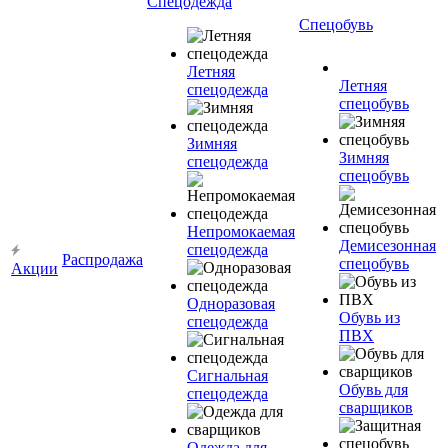
Спецодежда
Спецобувь
Летняя
Летняя
спецодежда
спецобувь
Зимняя
Зимняя
спецодежда
спецобувь
Непромокаемая
Демисезонная
спецодежда
Распродажа
спецобувь
Акции
Одноразовая
Обувь из
спецодежда
ПВХ
Сигнальная
Обувь для
спецодежда
сварщиков
Одежда для