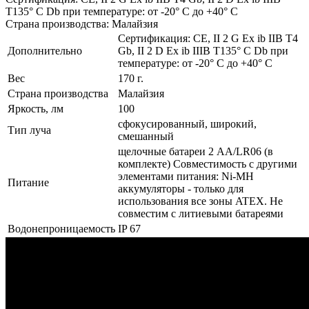
T135° C Db при температуре: от -20° C до +40° C
Страна производства: Малайзия
Сертификация: CE, II 2 G Ex ib IIB T4
Дополнительно
Gb, II 2 D Ex ib IIIB T135° C Db при
температуре: от -20° C до +40° C
Вес
170 г.
Страна производства
Малайзия
Яркость, лм
100
сфокусированный, широкий,
Тип луча
смешанный
щелочные батареи 2 AA/LR06 (в
комплекте) Совместимость с другими
элементами питания: Ni-MH
Питание
аккумуляторы - только для
использования все зоны ATEX. Не
совместим с литиевыми батареями
Водонепроницаемость
IP 67