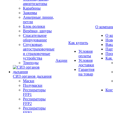
амортизаторы
Карабины
Зажимы
Анкерные линии,
петли
Блок-ролики
О компан
Верёвки, шнуры
Спасательное
О к
оборудование
Нов
Как купить
Спусковые,
Вак
автостраховочные
Пар
Условия
и страховочные
Про
оплаты
устройства
Как
Акции
Условия
Триподы
доставки
Гарантия
на товар
СИЗ органов дыхания
Маски
Полумаски
Респираторы
Кон
FFP1
Респираторы
FFP2
Респираторы
FFP3