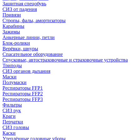
Защитная спецобувь
СИЗ от падения
Привязи
Стропы, фалы, амортизаторы
Карабины
Зажимы
Анкерные линии, петли
Блок-ролики
Верёвки, шнуры
Спасательное оборудование
Спусковые, автостраховочные и страховочные устройства
Триподы
СИЗ органов дыхания
Маски
Полумаски
Респираторы FFP1
Респираторы FFP2
Респираторы FFP3
Фильтры
СИЗ рук
Краги
Перчатки
СИЗ головы
Каски
Утеплённые головные уборы