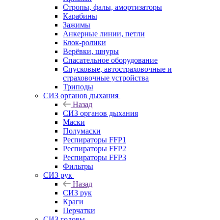
Стропы, фалы, амортизаторы
Карабины
Зажимы
Анкерные линии, петли
Блок-ролики
Верёвки, шнуры
Спасательное оборудование
Спусковые, автостраховочные и
страховочные устройства
Триподы
СИЗ органов дыхания
Назад
СИЗ органов дыхания
Маски
Полумаски
Респираторы FFP1
Респираторы FFP2
Респираторы FFP3
Фильтры
СИЗ рук
Назад
СИЗ рук
Краги
Перчатки
СИЗ головы