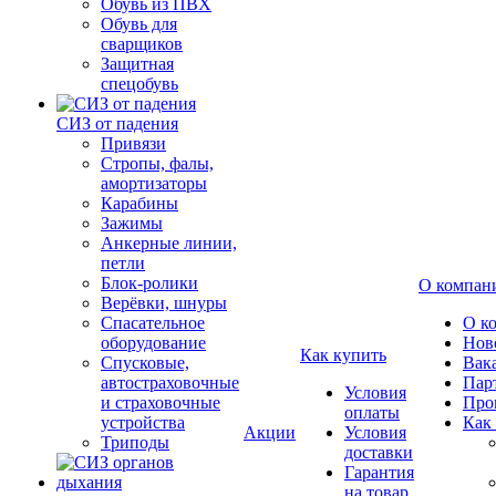
Обувь из ПВХ
Обувь для
сварщиков
Защитная
спецобувь
СИЗ от падения
Привязи
Стропы, фалы,
амортизаторы
Карабины
Зажимы
Анкерные линии,
петли
Блок-ролики
О компан
Верёвки, шнуры
Спасательное
О к
оборудование
Нов
Как купить
Спусковые,
Вак
автостраховочные
Пар
Условия
и страховочные
Про
оплаты
устройства
Как
Акции
Условия
Триподы
доставки
Гарантия
на товар