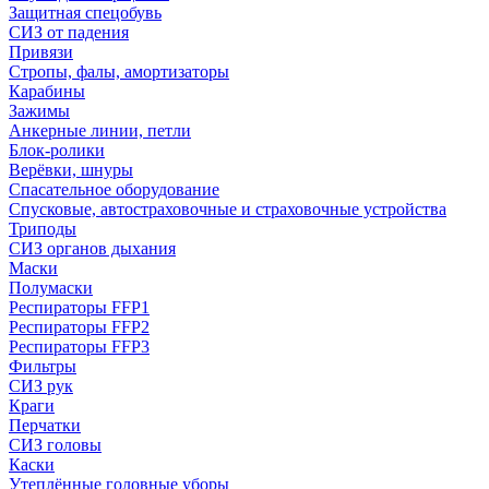
Защитная спецобувь
СИЗ от падения
Привязи
Стропы, фалы, амортизаторы
Карабины
Зажимы
Анкерные линии, петли
Блок-ролики
Верёвки, шнуры
Спасательное оборудование
Спусковые, автостраховочные и страховочные устройства
Триподы
СИЗ органов дыхания
Маски
Полумаски
Респираторы FFP1
Респираторы FFP2
Респираторы FFP3
Фильтры
СИЗ рук
Краги
Перчатки
СИЗ головы
Каски
Утеплённые головные уборы