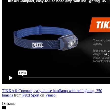
TIKKA® Compact, easy-to-use headlamp with red lighting. 350
lumens
from
Petzl Sport
on
Vimeo
.
Отзывы