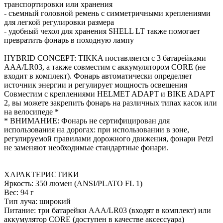
транспортировки или хранения
- съемный головной ремень с симметричными креплениями
для легкой регулировки размера
- удобный чехол для хранения SHELL LT также помогает
превратить фонарь в походную лампу
HYBRID CONCEPT: TIKKA поставляется с 3 батарейками
AAA/LR03, а также совместим с аккумулятором CORE (не
входит в комплект). Фонарь автоматически определяет
источник энергии и регулирует мощность освещения
Совместим с креплениями HELMET ADAPT и BIKE ADAPT
2, вы можете закрепить фонарь на различных типах касок или
на велосипеде *
* ВНИМАНИЕ: Фонарь не сертифицирован для
использования на дорогах: при использовании в зоне,
регулируемой правилами дорожного движения, фонари Petzl
не заменяют необходимые стандартные фонари.
ХАРАКТЕРИСТИКИ
Яркость: 350 люмен (ANSI/PLATO FL 1)
Вес: 94 г
Тип луча: широкий
Питание: три батарейки AAA/LR03 (входят в комплект) или
аккумулятор CORE (доступен в качестве аксессуара)