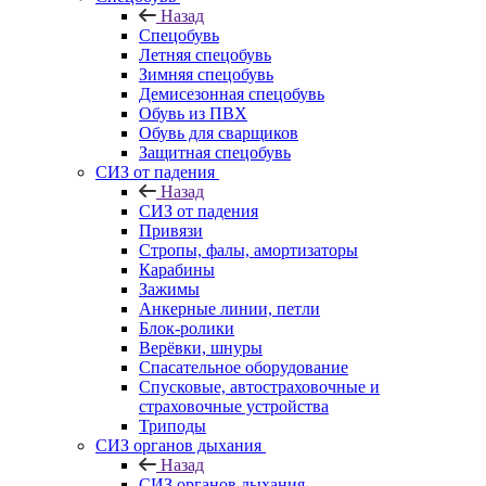
Назад
Спецобувь
Летняя спецобувь
Зимняя спецобувь
Демисезонная спецобувь
Обувь из ПВХ
Обувь для сварщиков
Защитная спецобувь
СИЗ от падения
Назад
СИЗ от падения
Привязи
Стропы, фалы, амортизаторы
Карабины
Зажимы
Анкерные линии, петли
Блок-ролики
Верёвки, шнуры
Спасательное оборудование
Спусковые, автостраховочные и
страховочные устройства
Триподы
СИЗ органов дыхания
Назад
СИЗ органов дыхания