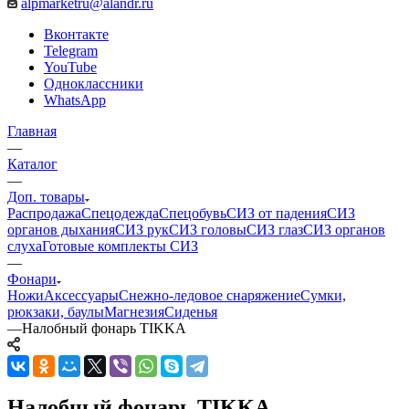
alpmarketru@alandr.ru
Вконтакте
Telegram
YouTube
Одноклассники
WhatsApp
Главная
—
Каталог
—
Доп. товары
Распродажа
Спецодежда
Спецобувь
СИЗ от падения
СИЗ
органов дыхания
СИЗ рук
СИЗ головы
СИЗ глаз
СИЗ органов
слуха
Готовые комплекты СИЗ
—
Фонари
Ножи
Аксессуары
Снежно-ледовое снаряжение
Сумки,
рюкзаки, баулы
Магнезия
Сиденья
—
Налобный фонарь TIKKA
Налобный фонарь TIKKA