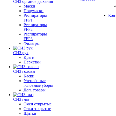
СИЗ органов дыхания
Маски
Полумаски
Респираторы
Кон
FFP1
Респираторы
FFP2
Респираторы
FFP3
Фильтры
СИЗ рук
Краги
Перчатки
СИЗ головы
Каски
Утеплённые
головные уборы
Доп. товары
СИЗ глаз
Очки открытые
Очки закрытые
Щитки