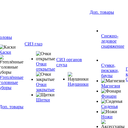
Доп. товары
Снежно-
оловы
ледовое
СИЗ глаз
снаряжение
Каски
СИЗ органов
Очки
слуха
Сумки,
открытые
рюкзаки,
баулы
Утеплённые
головные
Наушники
Очки
Магнезия
уборы
закрытые
Фонари
Щитки
Сиденья
Доп. товары
Ножи