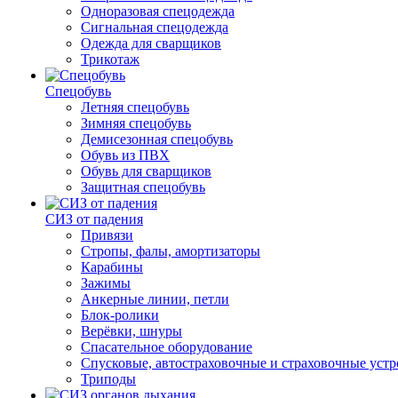
Одноразовая спецодежда
Сигнальная спецодежда
Одежда для сварщиков
Трикотаж
Спецобувь
Летняя спецобувь
Зимняя спецобувь
Демисезонная спецобувь
Обувь из ПВХ
Обувь для сварщиков
Защитная спецобувь
СИЗ от падения
Привязи
Стропы, фалы, амортизаторы
Карабины
Зажимы
Анкерные линии, петли
Блок-ролики
Верёвки, шнуры
Спасательное оборудование
Спусковые, автостраховочные и страховочные устр
Триподы