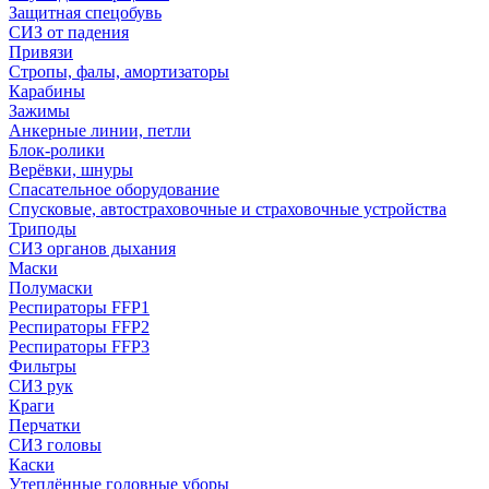
Защитная спецобувь
СИЗ от падения
Привязи
Стропы, фалы, амортизаторы
Карабины
Зажимы
Анкерные линии, петли
Блок-ролики
Верёвки, шнуры
Спасательное оборудование
Спусковые, автостраховочные и страховочные устройства
Триподы
СИЗ органов дыхания
Маски
Полумаски
Респираторы FFP1
Респираторы FFP2
Респираторы FFP3
Фильтры
СИЗ рук
Краги
Перчатки
СИЗ головы
Каски
Утеплённые головные уборы