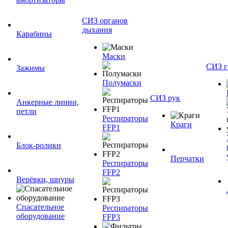
СИЗ органов
дыхания
Карабины
Маски
СИЗ г
Зажимы
Полумаски
СИЗ рук
Анкерные линии,
петли
Респираторы
Краги
FFP1
Блок-ролики
Перчатки
Респираторы
FFP2
Верёвки, шнуры
Спасательное
Респираторы
оборудование
FFP3