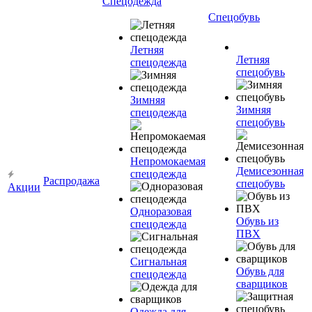
Спецодежда
Спецобувь
Летняя
Летняя
спецодежда
спецобувь
Зимняя
Зимняя
спецодежда
спецобувь
Непромокаемая
Демисезонная
спецодежда
Распродажа
спецобувь
Акции
Одноразовая
Обувь из
спецодежда
ПВХ
Сигнальная
Обувь для
спецодежда
сварщиков
Одежда для