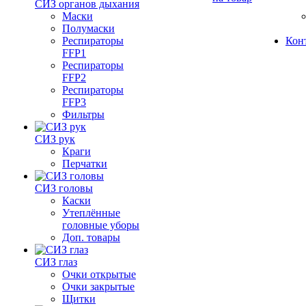
СИЗ органов дыхания
Маски
Полумаски
Респираторы
Кон
FFP1
Респираторы
FFP2
Респираторы
FFP3
Фильтры
СИЗ рук
Краги
Перчатки
СИЗ головы
Каски
Утеплённые
головные уборы
Доп. товары
СИЗ глаз
Очки открытые
Очки закрытые
Щитки