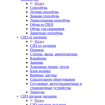
Назад
Спецобувь
Летняя спецобувь
Зимняя спецобувь
Демисезонная спецобувь
Обувь из ПВХ
Обувь для сварщиков
Защитная спецобувь
СИЗ от падения
Назад
СИЗ от падения
Привязи
Стропы, фалы, амортизаторы
Карабины
Зажимы
Анкерные линии, петли
Блок-ролики
Верёвки, шнуры
Спасательное оборудование
Спусковые, автостраховочные и
страховочные устройства
Триподы
СИЗ органов дыхания
Назад
СИЗ органов дыхания