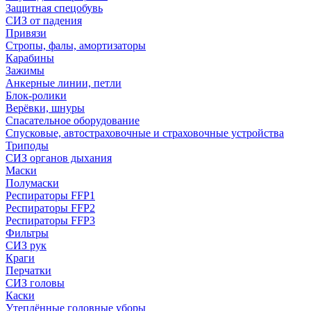
Защитная спецобувь
СИЗ от падения
Привязи
Стропы, фалы, амортизаторы
Карабины
Зажимы
Анкерные линии, петли
Блок-ролики
Верёвки, шнуры
Спасательное оборудование
Спусковые, автостраховочные и страховочные устройства
Триподы
СИЗ органов дыхания
Маски
Полумаски
Респираторы FFP1
Респираторы FFP2
Респираторы FFP3
Фильтры
СИЗ рук
Краги
Перчатки
СИЗ головы
Каски
Утеплённые головные уборы