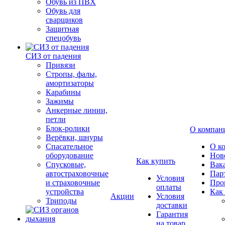
Обувь из ПВХ
Обувь для
сварщиков
Защитная
спецобувь
СИЗ от падения
Привязи
Стропы, фалы,
амортизаторы
Карабины
Зажимы
Анкерные линии,
петли
Блок-ролики
О компан
Верёвки, шнуры
Спасательное
О к
оборудование
Нов
Как купить
Спусковые,
Вак
автостраховочные
Пар
Условия
и страховочные
Про
оплаты
устройства
Как
Акции
Условия
Триподы
доставки
Гарантия
на товар