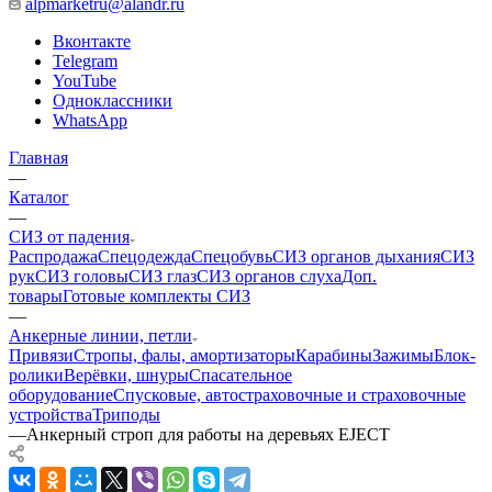
alpmarketru@alandr.ru
Вконтакте
Telegram
YouTube
Одноклассники
WhatsApp
Главная
—
Каталог
—
СИЗ от падения
Распродажа
Спецодежда
Спецобувь
СИЗ органов дыхания
СИЗ
рук
СИЗ головы
СИЗ глаз
СИЗ органов слуха
Доп.
товары
Готовые комплекты СИЗ
—
Анкерные линии, петли
Привязи
Стропы, фалы, амортизаторы
Карабины
Зажимы
Блок-
ролики
Верёвки, шнуры
Спасательное
оборудование
Спусковые, автостраховочные и страховочные
устройства
Триподы
—
Анкерный строп для работы на деревьях EJECT