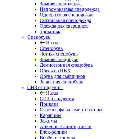
Зимняя спецодежда
Непромокаемая спецодежда
Одноразовая спецодежда
Сигнальная спецодежда
Одежда для сварщиков
Трикотаж
Спецобувь
Назад
Спецобувь
Летняя спецобувь
Зимняя спецобувь
Демисезонная спецобувь
Обувь из ПВХ
Обувь для сварщиков
Защитная спецобувь
СИЗ от падения
Назад
СИЗ от падения
Привязи
Стропы, фалы, амортизаторы
Карабины
Зажимы
Анкерные линии, петли
Блок-ролики
Верёвки, шнуры