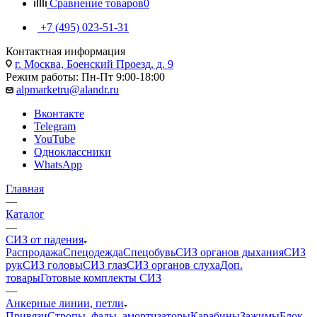
Сравнение товаров
0
+7 (495) 023-51-31
Контактная информация
г. Москва, Боенский Проезд, д. 9
Режим работы: Пн-Пт 9:00-18:00
alpmarketru@alandr.ru
Вконтакте
Telegram
YouTube
Одноклассники
WhatsApp
Главная
—
Каталог
—
СИЗ от падения
Распродажа
Спецодежда
Спецобувь
СИЗ органов дыхания
СИЗ
рук
СИЗ головы
СИЗ глаз
СИЗ органов слуха
Доп.
товары
Готовые комплекты СИЗ
—
Анкерные линии, петли
Привязи
Стропы, фалы, амортизаторы
Карабины
Зажимы
Блок-