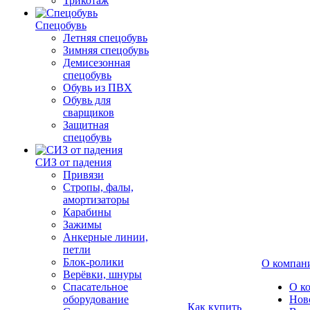
Трикотаж
Спецобувь
Летняя спецобувь
Зимняя спецобувь
Демисезонная
спецобувь
Обувь из ПВХ
Обувь для
сварщиков
Защитная
спецобувь
СИЗ от падения
Привязи
Стропы, фалы,
амортизаторы
Карабины
Зажимы
Анкерные линии,
петли
Блок-ролики
О компан
Верёвки, шнуры
Спасательное
О к
оборудование
Нов
Как купить