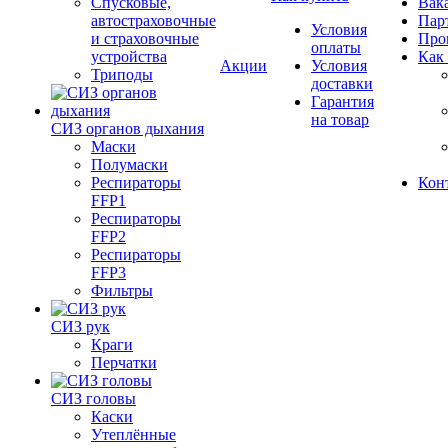
Спусковые,
Вак
автостраховочные
Пар
Условия
и страховочные
Про
оплаты
устройства
Как
Акции
Условия
Триподы
доставки
Гарантия
на товар
СИЗ органов дыхания
Маски
Полумаски
Респираторы
Кон
FFP1
Респираторы
FFP2
Респираторы
FFP3
Фильтры
СИЗ рук
Краги
Перчатки
СИЗ головы
Каски
Утеплённые