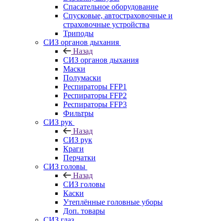
Спасательное оборудование
Спусковые, автостраховочные и
страховочные устройства
Триподы
СИЗ органов дыхания
Назад
СИЗ органов дыхания
Маски
Полумаски
Респираторы FFP1
Респираторы FFP2
Респираторы FFP3
Фильтры
СИЗ рук
Назад
СИЗ рук
Краги
Перчатки
СИЗ головы
Назад
СИЗ головы
Каски
Утеплённые головные уборы
Доп. товары
СИЗ глаз