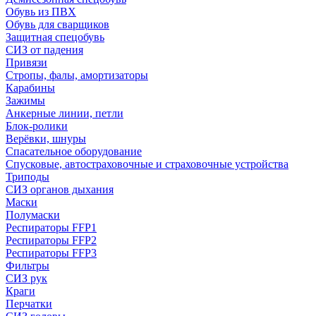
Обувь из ПВХ
Обувь для сварщиков
Защитная спецобувь
СИЗ от падения
Привязи
Стропы, фалы, амортизаторы
Карабины
Зажимы
Анкерные линии, петли
Блок-ролики
Верёвки, шнуры
Спасательное оборудование
Спусковые, автостраховочные и страховочные устройства
Триподы
СИЗ органов дыхания
Маски
Полумаски
Респираторы FFP1
Респираторы FFP2
Респираторы FFP3
Фильтры
СИЗ рук
Краги
Перчатки