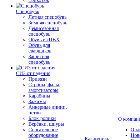
Трикотаж
Спецобувь
Летняя спецобувь
Зимняя спецобувь
Демисезонная
спецобувь
Обувь из ПВХ
Обувь для
сварщиков
Защитная
спецобувь
СИЗ от падения
Привязи
Стропы, фалы,
амортизаторы
Карабины
Зажимы
Анкерные линии,
петли
Блок-ролики
О компан
Верёвки, шнуры
Спасательное
О к
оборудование
Нов
Как купить