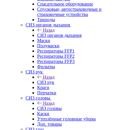
Спасательное оборудование
Спусковые, автостраховочные и
страховочные устройства
Триподы
СИЗ органов дыхания
Назад
СИЗ органов дыхания
Маски
Полумаски
Респираторы FFP1
Респираторы FFP2
Респираторы FFP3
Фильтры
СИЗ рук
Назад
СИЗ рук
Краги
Перчатки
СИЗ головы
Назад
СИЗ головы
Каски
Утеплённые головные уборы
Доп. товары
СИЗ глаз