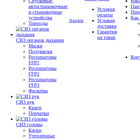
Спусковые,
Вак
автостраховочные
Пар
Условия
и страховочные
Про
оплаты
устройства
Как
Акции
Условия
Триподы
доставки
Гарантия
на товар
СИЗ органов дыхания
Маски
Полумаски
Респираторы
Кон
FFP1
Респираторы
FFP2
Респираторы
FFP3
Фильтры
СИЗ рук
Краги
Перчатки
СИЗ головы
Каски
Утеплённые