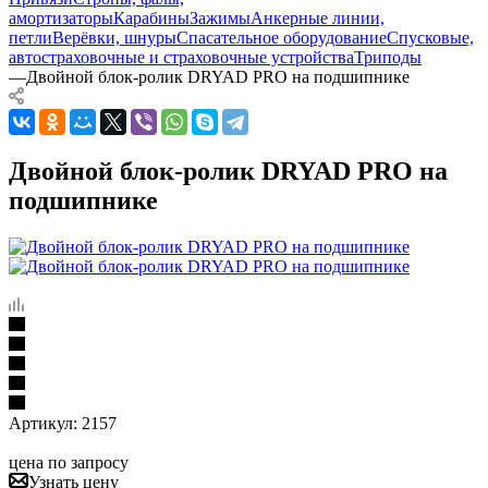
амортизаторы
Карабины
Зажимы
Анкерные линии,
петли
Верёвки, шнуры
Спасательное оборудование
Спусковые,
автостраховочные и страховочные устройства
Триподы
—
Двойной блок-ролик DRYAD PRO на подшипнике
Двойной блок-ролик DRYAD PRO на
подшипнике
Артикул:
2157
цена по запросу
Узнать цену