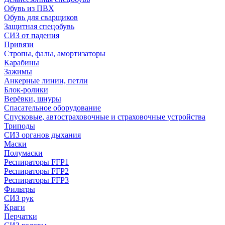
Обувь из ПВХ
Обувь для сварщиков
Защитная спецобувь
СИЗ от падения
Привязи
Стропы, фалы, амортизаторы
Карабины
Зажимы
Анкерные линии, петли
Блок-ролики
Верёвки, шнуры
Спасательное оборудование
Спусковые, автостраховочные и страховочные устройства
Триподы
СИЗ органов дыхания
Маски
Полумаски
Респираторы FFP1
Респираторы FFP2
Респираторы FFP3
Фильтры
СИЗ рук
Краги
Перчатки