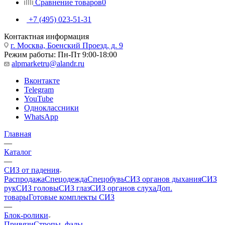
Сравнение товаров
0
+7 (495) 023-51-31
Контактная информация
г. Москва, Боенский Проезд, д. 9
Режим работы: Пн-Пт 9:00-18:00
alpmarketru@alandr.ru
Вконтакте
Telegram
YouTube
Одноклассники
WhatsApp
Главная
—
Каталог
—
СИЗ от падения
Распродажа
Спецодежда
Спецобувь
СИЗ органов дыхания
СИЗ
рук
СИЗ головы
СИЗ глаз
СИЗ органов слуха
Доп.
товары
Готовые комплекты СИЗ
—
Блок-ролики
Привязи
Стропы, фалы,