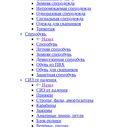
Зимняя спецодежда
Непромокаемая спецодежда
Одноразовая спецодежда
Сигнальная спецодежда
Одежда для сварщиков
Трикотаж
Спецобувь
Назад
Спецобувь
Летняя спецобувь
Зимняя спецобувь
Демисезонная спецобувь
Обувь из ПВХ
Обувь для сварщиков
Защитная спецобувь
СИЗ от падения
Назад
СИЗ от падения
Привязи
Стропы, фалы, амортизаторы
Карабины
Зажимы
Анкерные линии, петли
Блок-ролики
Верёвки, шнуры