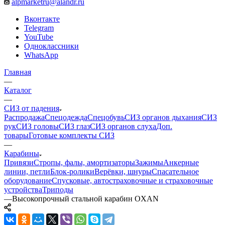
alpmarketru@alandr.ru
Вконтакте
Telegram
YouTube
Одноклассники
WhatsApp
Главная
—
Каталог
—
СИЗ от падения
Распродажа
Спецодежда
Спецобувь
СИЗ органов дыхания
СИЗ
рук
СИЗ головы
СИЗ глаз
СИЗ органов слуха
Доп.
товары
Готовые комплекты СИЗ
—
Карабины
Привязи
Стропы, фалы, амортизаторы
Зажимы
Анкерные
линии, петли
Блок-ролики
Верёвки, шнуры
Спасательное
оборудование
Спусковые, автостраховочные и страховочные
устройства
Триподы
—
Высокопрочный стальной карабин OXAN