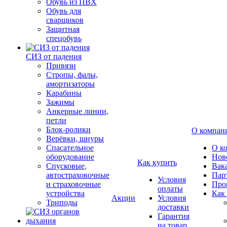
Обувь из ПВХ
Обувь для
сварщиков
Защитная
спецобувь
СИЗ от падения
Привязи
Стропы, фалы,
амортизаторы
Карабины
Зажимы
Анкерные линии,
петли
Блок-ролики
О компан
Верёвки, шнуры
Спасательное
О к
оборудование
Нов
Как купить
Спусковые,
Вак
автостраховочные
Пар
Условия
и страховочные
Про
оплаты
устройства
Как
Акции
Условия
Триподы
доставки
Гарантия
на товар