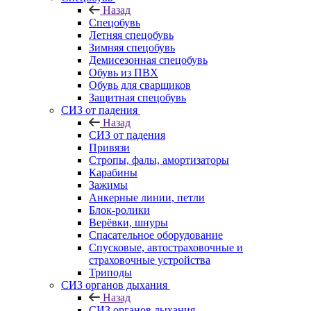
Назад
Спецобувь
Летняя спецобувь
Зимняя спецобувь
Демисезонная спецобувь
Обувь из ПВХ
Обувь для сварщиков
Защитная спецобувь
СИЗ от падения
Назад
СИЗ от падения
Привязи
Стропы, фалы, амортизаторы
Карабины
Зажимы
Анкерные линии, петли
Блок-ролики
Верёвки, шнуры
Спасательное оборудование
Спусковые, автостраховочные и
страховочные устройства
Триподы
СИЗ органов дыхания
Назад
СИЗ органов дыхания