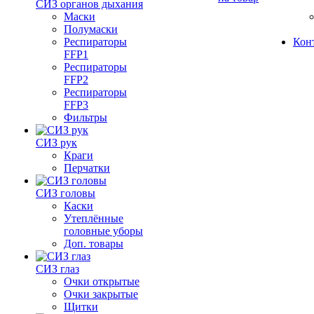
СИЗ органов дыхания
Маски
Полумаски
Респираторы
Кон
FFP1
Респираторы
FFP2
Респираторы
FFP3
Фильтры
СИЗ рук
Краги
Перчатки
СИЗ головы
Каски
Утеплённые
головные уборы
Доп. товары
СИЗ глаз
Очки открытые
Очки закрытые
Щитки