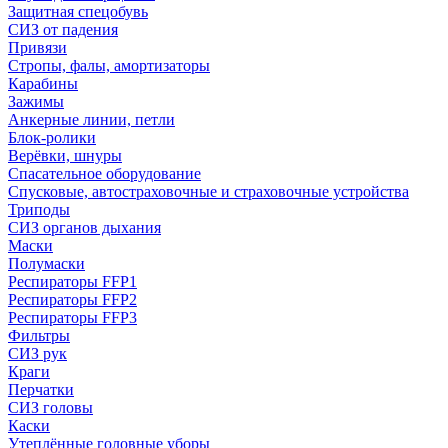
Защитная спецобувь
СИЗ от падения
Привязи
Стропы, фалы, амортизаторы
Карабины
Зажимы
Анкерные линии, петли
Блок-ролики
Верёвки, шнуры
Спасательное оборудование
Спусковые, автостраховочные и страховочные устройства
Триподы
СИЗ органов дыхания
Маски
Полумаски
Респираторы FFP1
Респираторы FFP2
Респираторы FFP3
Фильтры
СИЗ рук
Краги
Перчатки
СИЗ головы
Каски
Утеплённые головные уборы