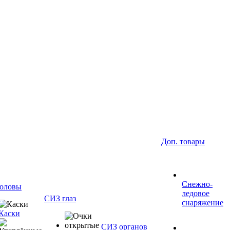
Доп. товары
Снежно-
оловы
ледовое
СИЗ глаз
снаряжение
Каски
СИЗ органов