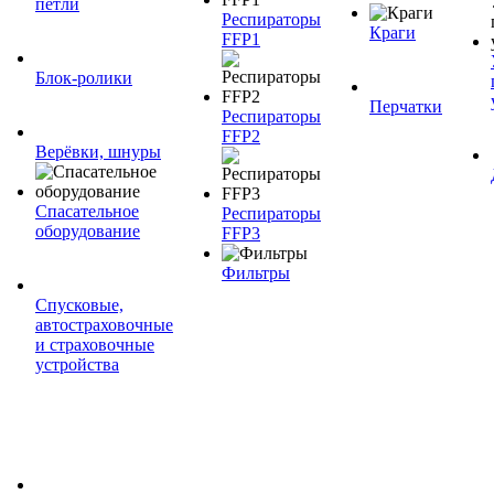
петли
Респираторы
Краги
FFP1
Блок-ролики
Перчатки
Респираторы
FFP2
Верёвки, шнуры
Спасательное
Респираторы
оборудование
FFP3
Фильтры
Спусковые,
автостраховочные
и страховочные
устройства