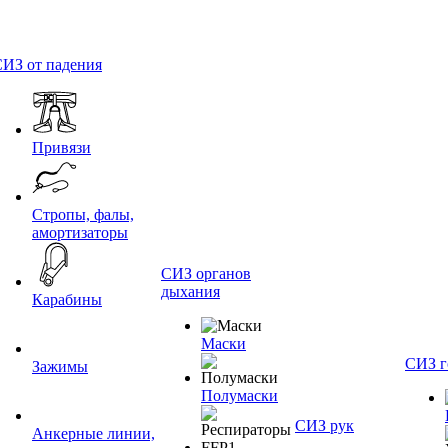
ИЗ от падения
Привязи
Стропы, фалы,
амортизаторы
СИЗ органов
дыхания
Карабины
Маски
СИЗ г
Зажимы
Полумаски
СИЗ рук
Анкерные линии,