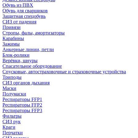
Обувь из ПВХ
Обувь для сварщиков
Защитная спецобувь
СИЗ от падения
Привязи
Стропы, фалы, амортизаторы
Карабины
Зажимы
Анкерные линии, петли
Блок-ролики
Верёвки, шнуры
Спасательное оборудование
Спусковые, автостраховочные и страховочные устройства
Триподы
СИЗ органов дыхания
Маски
Полумаски
Респираторы FFP1
Респираторы FFP2
Респираторы FFP3
Фильтры
СИЗ рук
Краги
Перчатки