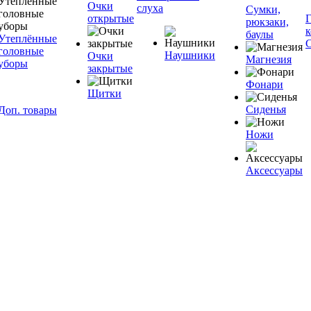
Очки
слуха
Сумки,
открытые
рюкзаки,
баулы
Утеплённые
головные
Наушники
Очки
Магнезия
уборы
закрытые
Фонари
Щитки
Сиденья
Доп. товары
Ножи
Аксессуары