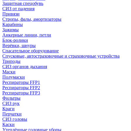
Защитная спецобувь
СИЗ от падения
Привязи
Стропы, фалы, амортизаторы
Карабины
Зажимы
Анкерные линии, петли
Блок-ролики
Верёвки, шнуры
Спасательное оборудование
Спусковые, автостраховочные и страховочные устройства
Триподы
СИЗ органов дыхания
Маски
Полумаски
Респираторы FFP1
Респираторы FFP2
Респираторы FFP3
Фильтры
СИЗ рук
Краги
Перчатки
СИЗ головы
Каски
Утеплённые головные уборы