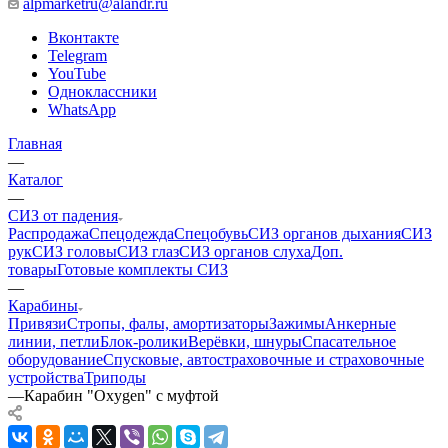
alpmarketru@alandr.ru
Вконтакте
Telegram
YouTube
Одноклассники
WhatsApp
Главная
—
Каталог
—
СИЗ от падения
Распродажа
Спецодежда
Спецобувь
СИЗ органов дыхания
СИЗ
рук
СИЗ головы
СИЗ глаз
СИЗ органов слуха
Доп.
товары
Готовые комплекты СИЗ
—
Карабины
Привязи
Стропы, фалы, амортизаторы
Зажимы
Анкерные
линии, петли
Блок-ролики
Верёвки, шнуры
Спасательное
оборудование
Спусковые, автостраховочные и страховочные
устройства
Триподы
—
Карабин "Oxygen" с муфтой