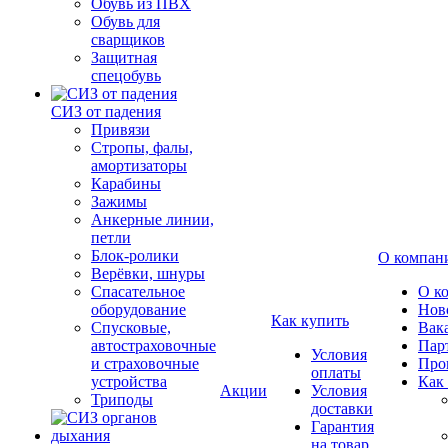
Обувь из ПВХ
Обувь для
сварщиков
Защитная
спецобувь
СИЗ от падения
Привязи
Стропы, фалы,
амортизаторы
Карабины
Зажимы
Анкерные линии,
петли
Блок-ролики
О компан
Верёвки, шнуры
Спасательное
О к
оборудование
Нов
Как купить
Спусковые,
Вак
автостраховочные
Пар
Условия
и страховочные
Про
оплаты
устройства
Как
Акции
Условия
Триподы
доставки
Гарантия
на товар