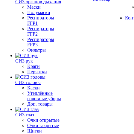
СИЗ органов дыхания
Маски
Полумаски
Респираторы
Кон
FFP1
Респираторы
FFP2
Респираторы
FFP3
Фильтры
СИЗ рук
Краги
Перчатки
СИЗ головы
Каски
Утеплённые
головные уборы
Доп. товары
СИЗ глаз
Очки открытые
Очки закрытые
Щитки