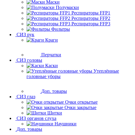
Маски
Полумаски
Респираторы FFP1
Респираторы FFP2
Респираторы FFP3
Фильтры
СИЗ рук
Краги
Перчатки
СИЗ головы
Каски
Утеплённые
головные уборы
Доп. товары
СИЗ глаз
Очки открытые
Очки закрытые
Щитки
СИЗ органов слуха
Наушники
Доп. товары