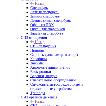
Назад
Спецобувь
Летняя спецобувь
Зимняя спецобувь
Демисезонная спецобувь
Обувь из ПВХ
Обувь для сварщиков
Защитная спецобувь
СИЗ от падения
Назад
СИЗ от падения
Привязи
Стропы, фалы, амортизаторы
Карабины
Зажимы
Анкерные линии, петли
Блок-ролики
Верёвки, шнуры
Спасательное оборудование
Спусковые, автостраховочные и
страховочные устройства
Триподы
СИЗ органов дыхания
Назад
СИЗ органов дыхания