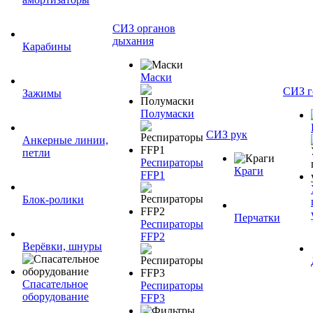
СИЗ органов
дыхания
Карабины
Маски
СИЗ г
Зажимы
Полумаски
СИЗ рук
Анкерные линии,
петли
Респираторы
Краги
FFP1
Блок-ролики
Перчатки
Респираторы
FFP2
Верёвки, шнуры
Спасательное
Респираторы
оборудование
FFP3