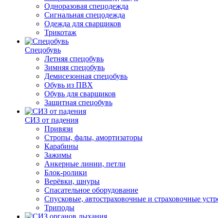
Одноразовая спецодежда
Сигнальная спецодежда
Одежда для сварщиков
Трикотаж
Спецобувь
Летняя спецобувь
Зимняя спецобувь
Демисезонная спецобувь
Обувь из ПВХ
Обувь для сварщиков
Защитная спецобувь
СИЗ от падения
Привязи
Стропы, фалы, амортизаторы
Карабины
Зажимы
Анкерные линии, петли
Блок-ролики
Верёвки, шнуры
Спасательное оборудование
Спусковые, автостраховочные и страховочные устр
Триподы