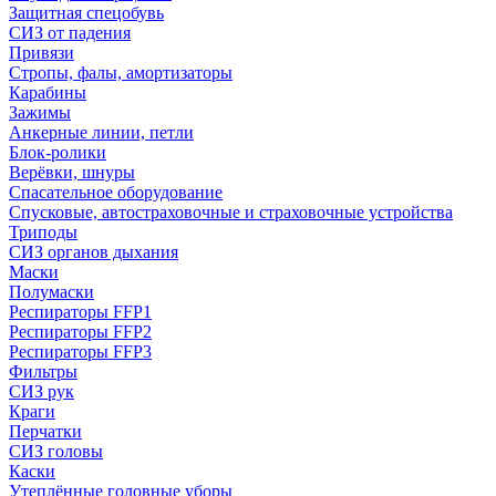
Защитная спецобувь
СИЗ от падения
Привязи
Стропы, фалы, амортизаторы
Карабины
Зажимы
Анкерные линии, петли
Блок-ролики
Верёвки, шнуры
Спасательное оборудование
Спусковые, автостраховочные и страховочные устройства
Триподы
СИЗ органов дыхания
Маски
Полумаски
Респираторы FFP1
Респираторы FFP2
Респираторы FFP3
Фильтры
СИЗ рук
Краги
Перчатки
СИЗ головы
Каски
Утеплённые головные уборы