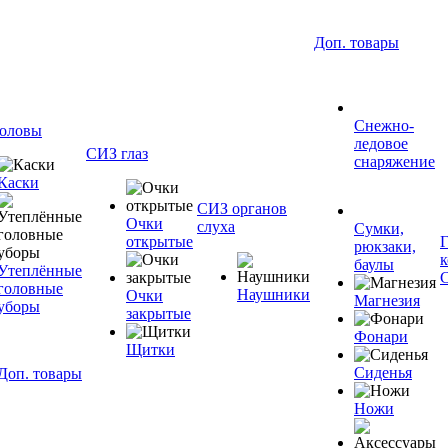
Доп. товары
Снежно-
оловы
ледовое
СИЗ глаз
снаряжение
Каски
СИЗ органов
Очки
слуха
Сумки,
открытые
рюкзаки,
баулы
Утеплённые
головные
Наушники
Очки
Магнезия
уборы
закрытые
Фонари
Щитки
Сиденья
Доп. товары
Ножи