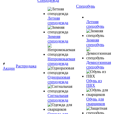
Спецодежда
Спецобувь
Летняя
Летняя
спецодежда
спецобувь
Зимняя
Зимняя
спецодежда
спецобувь
Непромокаемая
Демисезонная
спецодежда
Распродажа
спецобувь
Акции
Одноразовая
Обувь из
спецодежда
ПВХ
Сигнальная
Обувь для
спецодежда
сварщиков
Одежда для