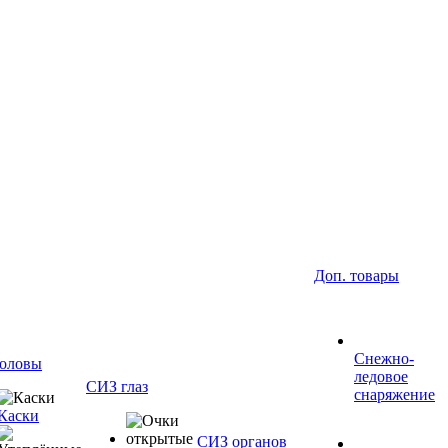
Доп. товары
Снежно-
оловы
ледовое
СИЗ глаз
снаряжение
Каски
СИЗ органов