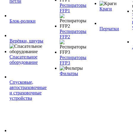
петли
Респираторы
Краги
FFP1
Блок-ролики
Перчатки
Респираторы
FFP2
Верёвки, шнуры
Спасательное
Респираторы
оборудование
FFP3
Фильтры
Спусковые,
автостраховочные
и страховочные
устройства