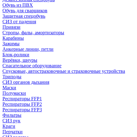
Обувь из ПВХ
Обувь для сварщиков
Защитная спецобувь
СИЗ от падения
Привязи
Стропы, фалы, амортизаторы
Карабины
Зажимы
Анкерные линии, петли
Блок-ролики
Верёвки, шнуры
Спасательное оборудование
Спусковые, автостраховочные и страховочные устройства
Триподы
СИЗ органов дыхания
Маски
Полумаски
Респираторы FFP1
Респираторы FFP2
Респираторы FFP3
Фильтры
СИЗ рук
Краги
Перчатки