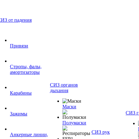
ИЗ от падения
Привязи
Стропы, фалы,
амортизаторы
СИЗ органов
дыхания
Карабины
Маски
СИЗ г
Зажимы
Полумаски
СИЗ рук
Анкерные линии,