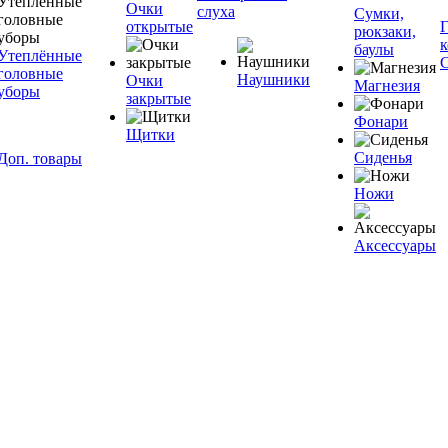
Очки
слуха
Сумки,
открытые
рюкзаки,
баулы
Утеплённые
головные
Наушники
Очки
Магнезия
уборы
закрытые
Фонари
Щитки
Сиденья
Доп. товары
Ножи
Аксессуары