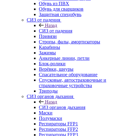
Обувь из ПВХ
Обувь для сварщиков
Защитная спецобувь
СИЗ от падения
Назад
СИЗ от падения
Привязи
Стропы, фалы, амортизаторы
Карабины
Зажимы
Анкерные линии, петли
Блок-ролики
Верёвки, шнуры
Спасательное оборудование
Спусковые, автостраховочные и
страховочные устройства
Триподы
СИЗ органов дыхания
Назад
СИЗ органов дыхания
Маски
Полумаски
Респираторы FFP1
Респираторы FFP2
Респираторы FFP3