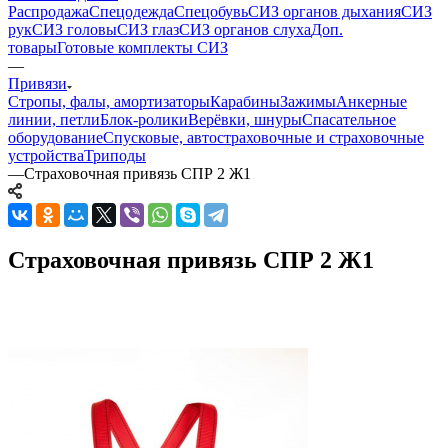
Распродажа
Спецодежда
Спецобувь
СИЗ органов дыхания
СИЗ
рук
СИЗ головы
СИЗ глаз
СИЗ органов слуха
Доп.
товары
Готовые комплекты СИЗ
—
Привязи
Стропы, фалы, амортизаторы
Карабины
Зажимы
Анкерные
линии, петли
Блок-ролики
Верёвки, шнуры
Спасательное
оборудование
Спусковые, автостраховочные и страховочные
устройства
Триподы
—
Страховочная привязь СПР 2 Ж1
Страховочная привязь СПР 2 Ж1