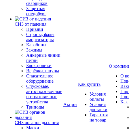
сварщиков
Защитная
спецобувь
СИЗ от падения
Привязи
Стропы, фалы,
амортизаторы
Карабины
Зажимы
Анкерные линии,
петли
Блок-ролики
О компан
Верёвки, шнуры
Спасательное
О к
оборудование
Нов
Как купить
Спусковые,
Вак
автостраховочные
Пар
Условия
и страховочные
Про
оплаты
устройства
Как
Акции
Условия
Триподы
доставки
Гарантия
на товар
СИЗ органов дыхания
Маски