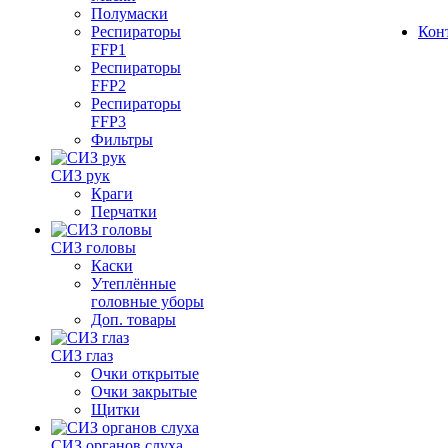
Полумаски
Респираторы
Кон
FFP1
Респираторы
FFP2
Респираторы
FFP3
Фильтры
СИЗ рук
Краги
Перчатки
СИЗ головы
Каски
Утеплённые
головные уборы
Доп. товары
СИЗ глаз
Очки открытые
Очки закрытые
Щитки
СИЗ органов слуха