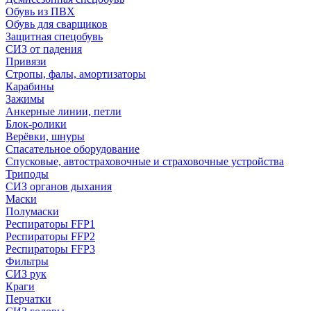
Обувь из ПВХ
Обувь для сварщиков
Защитная спецобувь
СИЗ от падения
Привязи
Стропы, фалы, амортизаторы
Карабины
Зажимы
Анкерные линии, петли
Блок-ролики
Верёвки, шнуры
Спасательное оборудование
Спусковые, автостраховочные и страховочные устройства
Триподы
СИЗ органов дыхания
Маски
Полумаски
Респираторы FFP1
Респираторы FFP2
Респираторы FFP3
Фильтры
СИЗ рук
Краги
Перчатки