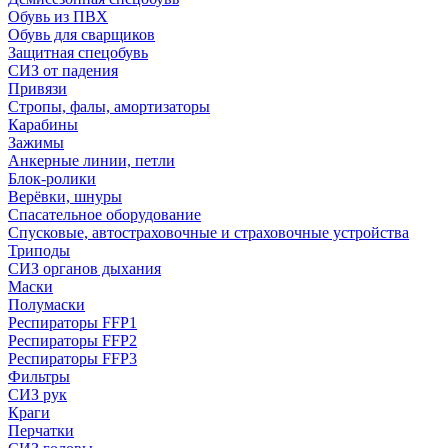
Обувь из ПВХ
Обувь для сварщиков
Защитная спецобувь
СИЗ от падения
Привязи
Стропы, фалы, амортизаторы
Карабины
Зажимы
Анкерные линии, петли
Блок-ролики
Верёвки, шнуры
Спасательное оборудование
Спусковые, автостраховочные и страховочные устройства
Триподы
СИЗ органов дыхания
Маски
Полумаски
Респираторы FFP1
Респираторы FFP2
Респираторы FFP3
Фильтры
СИЗ рук
Краги
Перчатки