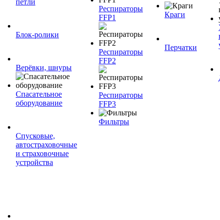
петли
Респираторы
Краги
FFP1
Блок-ролики
Перчатки
Респираторы
FFP2
Верёвки, шнуры
Спасательное
Респираторы
оборудование
FFP3
Фильтры
Спусковые,
автостраховочные
и страховочные
устройства