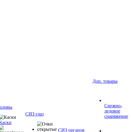
Доп. товары
Снежно-
оловы
ледовое
СИЗ глаз
снаряжение
Каски
СИЗ органов