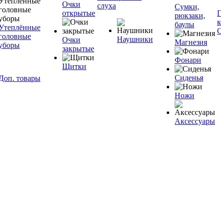
Очки
слуха
Сумки,
открытые
рюкзаки,
баулы
Утеплённые
головные
Наушники
Очки
Магнезия
уборы
закрытые
Фонари
Щитки
Сиденья
Доп. товары
Ножи
Аксессуары