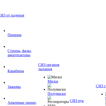
ИЗ от падения
Привязи
Стропы, фалы,
амортизаторы
СИЗ органов
дыхания
Карабины
Маски
СИЗ г
Зажимы
Полумаски
СИЗ рук
Анкерные линии,