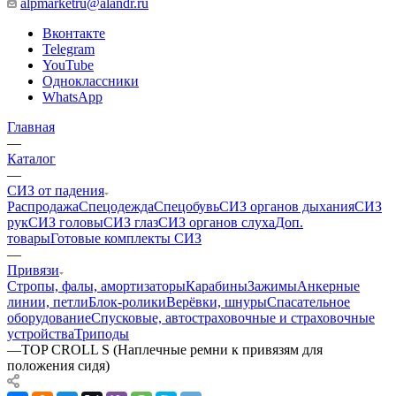
alpmarketru@alandr.ru
Вконтакте
Telegram
YouTube
Одноклассники
WhatsApp
Главная
—
Каталог
—
СИЗ от падения
Распродажа
Спецодежда
Спецобувь
СИЗ органов дыхания
СИЗ
рук
СИЗ головы
СИЗ глаз
СИЗ органов слуха
Доп.
товары
Готовые комплекты СИЗ
—
Привязи
Стропы, фалы, амортизаторы
Карабины
Зажимы
Анкерные
линии, петли
Блок-ролики
Верёвки, шнуры
Спасательное
оборудование
Спусковые, автостраховочные и страховочные
устройства
Триподы
—
TOP CROLL S (Наплечные ремни к привязям для
положения сидя)