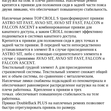
нагрузки на пояс и плечи работника. Наплечные ремни
крепятся к привязи для положения сидя в задней части пояса
двумя лямками, что обеспечивает повышенную стабильность.
Наплечные ремни TOP CROLL S трансформируют привязи
ASTRO SIT FAST, AVAO SIT, AVAO SIT FAST, FALCON и
FALCON ASCENT в комбинированные привязи для
канатного доступа, а зажим CROLL позволяет эффективно
подниматься в системах канатного доступа.
Крепится к привязи для положения сидя в двух точках в
задней части привязи. В передней части непосредственно
устанавливается в элемент B в случае присоединения к
ASTRO SIT, либо с помощью соединительного элемента в
случае с привязями AVAO SIT, AVAO SIT FAST, FALCON и
FALCON ASCENT.
Текстильный грудной элемент А для присоединения
страховочной системы. Текстильный элемент снижает общий
вес и объем системы, по сравнению с металлическим.
Наплечные лямки снабжены подкладкой из пеноматериала и
обеспечивают равномерное распределение нагрузки на пояс и
плечи работника. Крепление к привязи в трех
точках обеспечивает повышенную стабильность на теле
работника.
Пряжки DoubleBack PLUS на наплечных ремнях позволяют
быстро отрегулировать привязь по размеру.