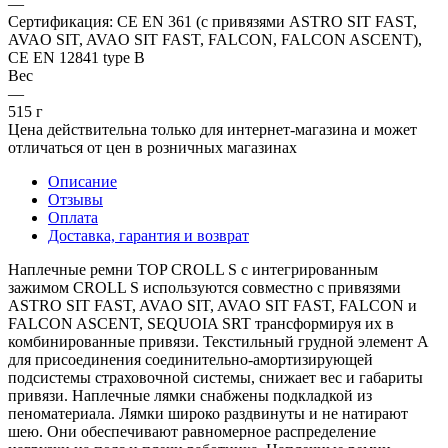
—
Сертификация: CE EN 361 (с привязями ASTRO SIT FAST,
AVAO SIT, AVAO SIT FAST, FALCON, FALCON ASCENT),
CE EN 12841 type B
Вес
—
515 г
Цена действительна только для интернет-магазина и может
отличаться от цен в розничных магазинах
Описание
Отзывы
Оплата
Доставка, гарантия и возврат
Наплечные ремни TOP CROLL S с интегрированным
зажимом CROLL S используются совместно с привязями
ASTRO SIT FAST, AVAO SIT, AVAO SIT FAST, FALCON и
FALCON ASCENT, SEQUOIA SRT трансформируя их в
комбинированные привязи. Текстильный грудной элемент А
для присоединения соединительно-амортизирующей
подсистемы страховочной системы, снижает вес и габариты
привязи. Наплечные лямки снабжены подкладкой из
пеноматериала. Лямки широко раздвинуты и не натирают
шею. Они обеспечивают равномерное распределение