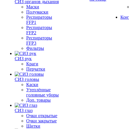
СИЗ органов дыхания
Маски
Полумаски
Респираторы
Кон
FFP1
Респираторы
FFP2
Респираторы
FFP3
Фильтры
СИЗ рук
Краги
Перчатки
СИЗ головы
Каски
Утеплённые
головные уборы
Доп. товары
СИЗ глаз
Очки открытые
Очки закрытые
Щитки