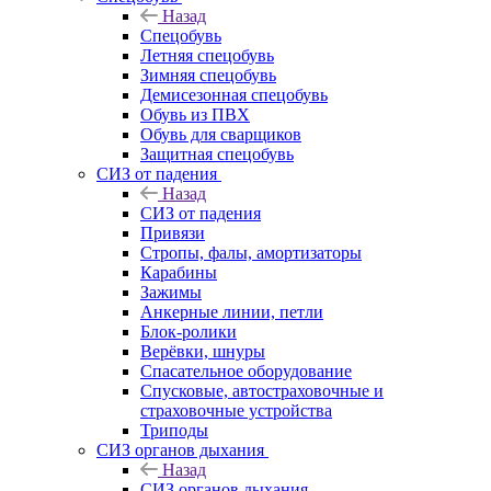
Назад
Спецобувь
Летняя спецобувь
Зимняя спецобувь
Демисезонная спецобувь
Обувь из ПВХ
Обувь для сварщиков
Защитная спецобувь
СИЗ от падения
Назад
СИЗ от падения
Привязи
Стропы, фалы, амортизаторы
Карабины
Зажимы
Анкерные линии, петли
Блок-ролики
Верёвки, шнуры
Спасательное оборудование
Спусковые, автостраховочные и
страховочные устройства
Триподы
СИЗ органов дыхания
Назад
СИЗ органов дыхания