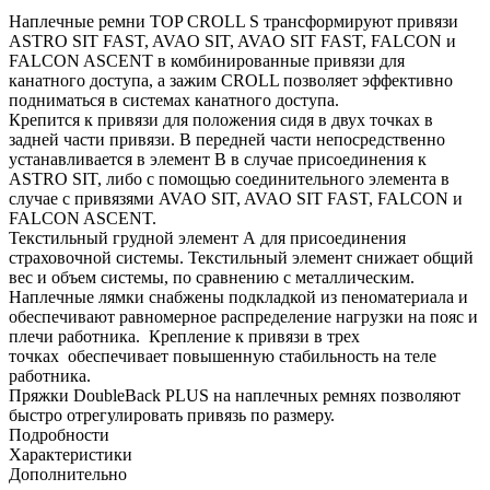
Наплечные ремни TOP CROLL S трансформируют привязи
ASTRO SIT FAST, AVAO SIT, AVAO SIT FAST, FALCON и
FALCON ASCENT в комбинированные привязи для
канатного доступа, а зажим CROLL позволяет эффективно
подниматься в системах канатного доступа.
Крепится к привязи для положения сидя в двух точках в
задней части привязи. В передней части непосредственно
устанавливается в элемент B в случае присоединения к
ASTRO SIT, либо с помощью соединительного элемента в
случае с привязями AVAO SIT, AVAO SIT FAST, FALCON и
FALCON ASCENT.
Текстильный грудной элемент А для присоединения
страховочной системы. Текстильный элемент снижает общий
вес и объем системы, по сравнению с металлическим.
Наплечные лямки снабжены подкладкой из пеноматериала и
обеспечивают равномерное распределение нагрузки на пояс и
плечи работника. Крепление к привязи в трех
точках обеспечивает повышенную стабильность на теле
работника.
Пряжки DoubleBack PLUS на наплечных ремнях позволяют
быстро отрегулировать привязь по размеру.
Подробности
Характеристики
Дополнительно