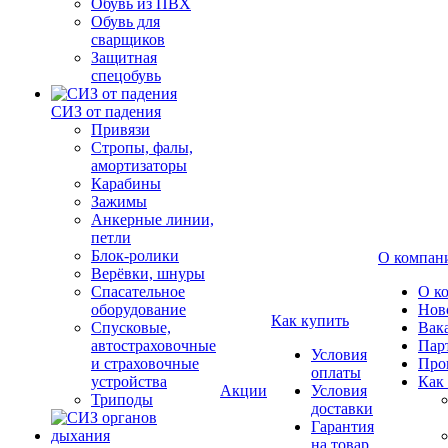
Обувь из ПВХ
Обувь для
сварщиков
Защитная
спецобувь
СИЗ от падения
Привязи
Стропы, фалы,
амортизаторы
Карабины
Зажимы
Анкерные линии,
петли
Блок-ролики
О компан
Верёвки, шнуры
Спасательное
О к
оборудование
Нов
Как купить
Спусковые,
Вак
автостраховочные
Пар
Условия
и страховочные
Про
оплаты
устройства
Как
Акции
Условия
Триподы
доставки
Гарантия
на товар