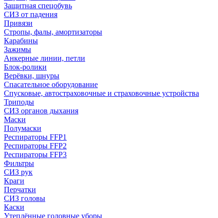
Защитная спецобувь
СИЗ от падения
Привязи
Стропы, фалы, амортизаторы
Карабины
Зажимы
Анкерные линии, петли
Блок-ролики
Верёвки, шнуры
Спасательное оборудование
Спусковые, автостраховочные и страховочные устройства
Триподы
СИЗ органов дыхания
Маски
Полумаски
Респираторы FFP1
Респираторы FFP2
Респираторы FFP3
Фильтры
СИЗ рук
Краги
Перчатки
СИЗ головы
Каски
Утеплённые головные уборы