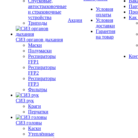
Спусковые,
Вак
автостраховочные
Пар
Условия
и страховочные
Про
оплаты
устройства
Как
Акции
Условия
Триподы
доставки
Гарантия
на товар
СИЗ органов дыхания
Маски
Полумаски
Респираторы
Кон
FFP1
Респираторы
FFP2
Респираторы
FFP3
Фильтры
СИЗ рук
Краги
Перчатки
СИЗ головы
Каски
Утеплённые