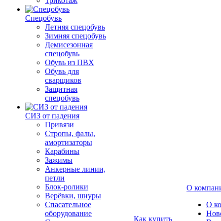
Трикотаж
Спецобувь
Летняя спецобувь
Зимняя спецобувь
Демисезонная
спецобувь
Обувь из ПВХ
Обувь для
сварщиков
Защитная
спецобувь
СИЗ от падения
Привязи
Стропы, фалы,
амортизаторы
Карабины
Зажимы
Анкерные линии,
петли
Блок-ролики
О компан
Верёвки, шнуры
Спасательное
О к
оборудование
Нов
Как купить