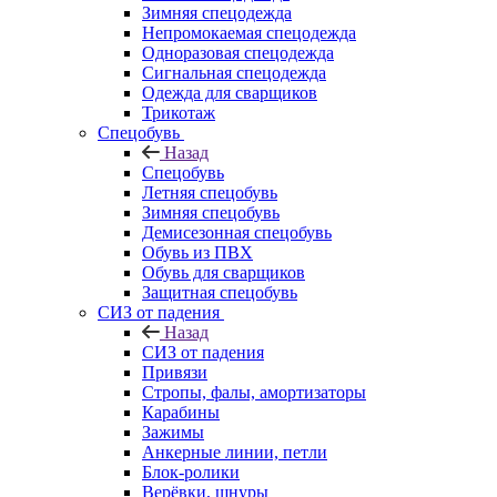
Зимняя спецодежда
Непромокаемая спецодежда
Одноразовая спецодежда
Сигнальная спецодежда
Одежда для сварщиков
Трикотаж
Спецобувь
Назад
Спецобувь
Летняя спецобувь
Зимняя спецобувь
Демисезонная спецобувь
Обувь из ПВХ
Обувь для сварщиков
Защитная спецобувь
СИЗ от падения
Назад
СИЗ от падения
Привязи
Стропы, фалы, амортизаторы
Карабины
Зажимы
Анкерные линии, петли
Блок-ролики
Верёвки, шнуры