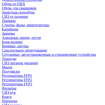
Обувь из ПВХ
Обувь для сварщиков
Защитная спецобувь
СИЗ от падения
Привязи
Стропы, фалы, амортизаторы
Карабины
Зажимы
Анкерные линии, петли
Блок-ролики
Верёвки, шнуры
Спасательное оборудование
Спусковые, автостраховочные и страховочные устройства
Триподы
СИЗ органов дыхания
Маски
Полумаски
Респираторы FFP1
Респираторы FFP2
Респираторы FFP3
Фильтры
СИЗ рук
Краги
Перчатки