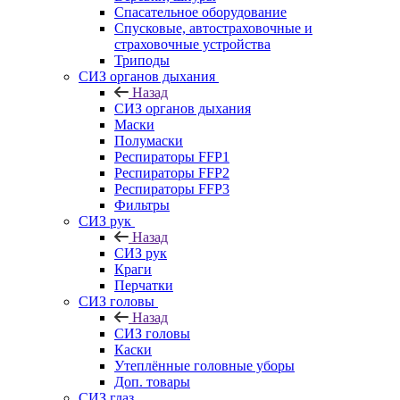
Спасательное оборудование
Спусковые, автостраховочные и
страховочные устройства
Триподы
СИЗ органов дыхания
Назад
СИЗ органов дыхания
Маски
Полумаски
Респираторы FFP1
Респираторы FFP2
Респираторы FFP3
Фильтры
СИЗ рук
Назад
СИЗ рук
Краги
Перчатки
СИЗ головы
Назад
СИЗ головы
Каски
Утеплённые головные уборы
Доп. товары
СИЗ глаз