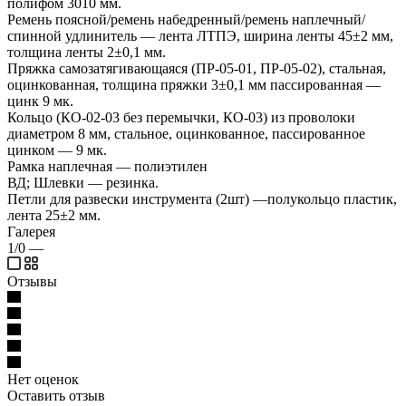
полифом 3010 мм.
Ремень поясной/ремень набедренный/ремень наплечный/
спинной удлинитель — лента ЛТПЭ, ширина ленты 45±2 мм,
толщина ленты 2±0,1 мм.
Пряжка самозатягивающаяся (ПР-05-01, ПР-05-02), стальная,
оцинкованная, толщина пряжки 3±0,1 мм пассированная —
цинк 9 мк.
Кольцо (КО-02-03 без перемычки, КО-03) из проволоки
диаметром 8 мм, стальное, оцинкованное, пассированное
цинком — 9 мк.
Рамка наплечная — полиэтилен
ВД; Шлевки — резинка.
Петли для развески инструмента (2шт) —полукольцо пластик,
лента 25±2 мм.
Галерея
1/0
—
Отзывы
Нет оценок
Оставить отзыв