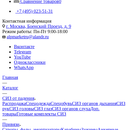
Сравнение товаров
0
+7 (495) 023-51-31
Контактная информация
г. Москва, Боенский Проезд, д. 9
Режим работы: Пн-Пт 9:00-18:00
alpmarketru@alandr.ru
Вконтакте
Telegram
YouTube
Одноклассники
WhatsApp
Главная
—
Каталог
—
СИЗ от падения
Распродажа
Спецодежда
Спецобувь
СИЗ органов дыхания
СИЗ
рук
СИЗ головы
СИЗ глаз
СИЗ органов слуха
Доп.
товары
Готовые комплекты СИЗ
—
Привязи
Стропы, фалы, амортизаторы
Карабины
Зажимы
Анкерные