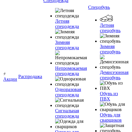
Спецодежда
Спецобувь
Летняя
Летняя
спецодежда
спецобувь
Зимняя
Зимняя
спецодежда
спецобувь
Непромокаемая
Демисезонная
спецодежда
Распродажа
спецобувь
Акции
Одноразовая
Обувь из
спецодежда
ПВХ
Сигнальная
Обувь для
спецодежда
сварщиков
Одежда для