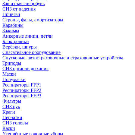
Защитная спецобувь
СИЗ от падения
Привязи
Стропы, фалы, амортизаторы
Карабины
Зажимы
Анкерные линии, петли
Блок-ролики
Верёвки, шнуры
Спасательное оборудование
Спусковые, автостраховочные и страховочные устройства
Триподы
СИЗ органов дыхания
Маски
Полумаски
Респираторы FFP1
Респираторы FFP2
Респираторы FFP3
Фильтры
СИЗ рук
Краги
Перчатки
СИЗ головы
Каски
Утеплённые головные уборы