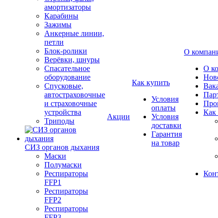
амортизаторы
Карабины
Зажимы
Анкерные линии,
петли
Блок-ролики
О компан
Верёвки, шнуры
Спасательное
О к
оборудование
Нов
Как купить
Спусковые,
Вак
автостраховочные
Пар
Условия
и страховочные
Про
оплаты
устройства
Как
Акции
Условия
Триподы
доставки
Гарантия
на товар
СИЗ органов дыхания
Маски
Полумаски
Респираторы
Кон
FFP1
Респираторы
FFP2
Респираторы
FFP3