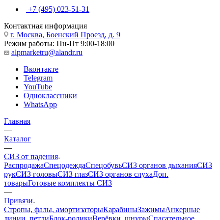
+7 (495) 023-51-31
Контактная информация
г. Москва, Боенский Проезд, д. 9
Режим работы: Пн-Пт 9:00-18:00
alpmarketru@alandr.ru
Вконтакте
Telegram
YouTube
Одноклассники
WhatsApp
Главная
—
Каталог
—
СИЗ от падения
Распродажа
Спецодежда
Спецобувь
СИЗ органов дыхания
СИЗ
рук
СИЗ головы
СИЗ глаз
СИЗ органов слуха
Доп.
товары
Готовые комплекты СИЗ
—
Привязи
Стропы, фалы, амортизаторы
Карабины
Зажимы
Анкерные
линии, петли
Блок-ролики
Верёвки, шнуры
Спасательное