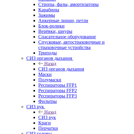
Стропы, фалы, амортизаторы
Карабины
Зажимы
Анкерные линии, петли
Блок-ролики
Верёвки, шнуры
Спасательное оборудование
Спусковые, автостраховочные и
страховочные устройства
Триподы
СИЗ органов дыхания
Назад
СИЗ органов дыхания
Маски
Полумаски
Респираторы FFP1
Респираторы FFP2
Респираторы FFP3
Фильтры
СИЗ рук
Назад
СИЗ рук
Краги
Перчатки
СИЗ головы