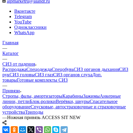
alpmarketru@alandr.ru
Вконтакте
Telegram
YouTube
Одноклассники
WhatsApp
Главная
—
Каталог
—
СИЗ от падения
Распродажа
Спецодежда
Спецобувь
СИЗ органов дыхания
СИЗ
рук
СИЗ головы
СИЗ глаз
СИЗ органов слуха
Доп.
товары
Готовые комплекты СИЗ
—
Привязи
Стропы, фалы, амортизаторы
Карабины
Зажимы
Анкерные
линии, петли
Блок-ролики
Верёвки, шнуры
Спасательное
оборудование
Спусковые, автостраховочные и страховочные
устройства
Триподы
—
Ножная привязь ACCESS SIT NEW