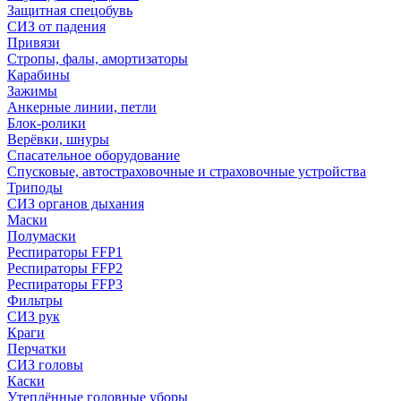
Защитная спецобувь
СИЗ от падения
Привязи
Стропы, фалы, амортизаторы
Карабины
Зажимы
Анкерные линии, петли
Блок-ролики
Верёвки, шнуры
Спасательное оборудование
Спусковые, автостраховочные и страховочные устройства
Триподы
СИЗ органов дыхания
Маски
Полумаски
Респираторы FFP1
Респираторы FFP2
Респираторы FFP3
Фильтры
СИЗ рук
Краги
Перчатки
СИЗ головы
Каски
Утеплённые головные уборы