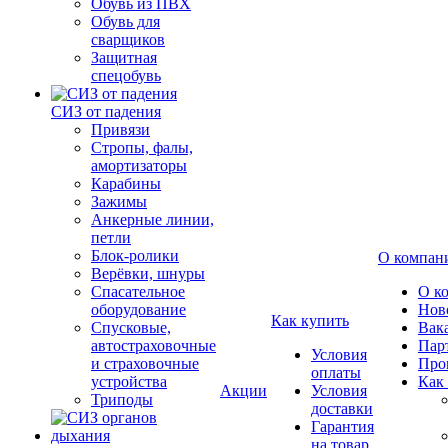
Обувь из ПВХ
Обувь для
сварщиков
Защитная
спецобувь
СИЗ от падения
Привязи
Стропы, фалы,
амортизаторы
Карабины
Зажимы
Анкерные линии,
петли
Блок-ролики
О компан
Верёвки, шнуры
Спасательное
О к
оборудование
Нов
Как купить
Спусковые,
Вак
автостраховочные
Пар
Условия
и страховочные
Про
оплаты
устройства
Как
Акции
Условия
Триподы
доставки
Гарантия
на товар