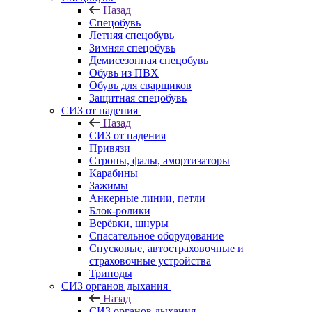
Назад
Спецобувь
Летняя спецобувь
Зимняя спецобувь
Демисезонная спецобувь
Обувь из ПВХ
Обувь для сварщиков
Защитная спецобувь
СИЗ от падения
Назад
СИЗ от падения
Привязи
Стропы, фалы, амортизаторы
Карабины
Зажимы
Анкерные линии, петли
Блок-ролики
Верёвки, шнуры
Спасательное оборудование
Спусковые, автостраховочные и
страховочные устройства
Триподы
СИЗ органов дыхания
Назад
СИЗ органов дыхания