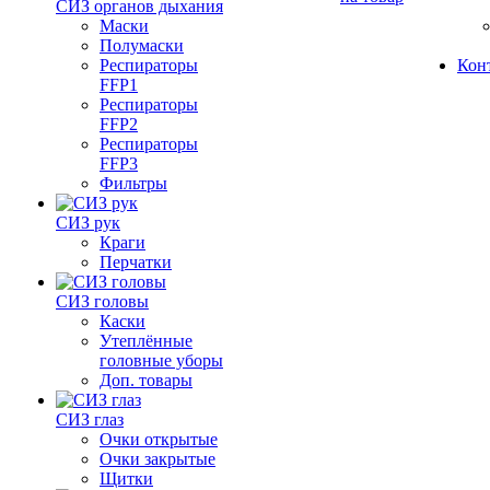
СИЗ органов дыхания
Маски
Полумаски
Респираторы
Кон
FFP1
Респираторы
FFP2
Респираторы
FFP3
Фильтры
СИЗ рук
Краги
Перчатки
СИЗ головы
Каски
Утеплённые
головные уборы
Доп. товары
СИЗ глаз
Очки открытые
Очки закрытые
Щитки