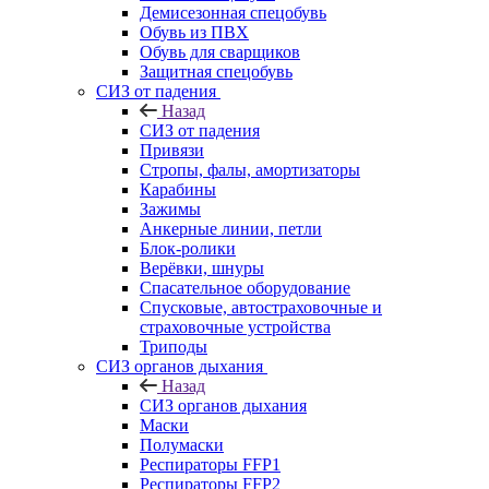
Демисезонная спецобувь
Обувь из ПВХ
Обувь для сварщиков
Защитная спецобувь
СИЗ от падения
Назад
СИЗ от падения
Привязи
Стропы, фалы, амортизаторы
Карабины
Зажимы
Анкерные линии, петли
Блок-ролики
Верёвки, шнуры
Спасательное оборудование
Спусковые, автостраховочные и
страховочные устройства
Триподы
СИЗ органов дыхания
Назад
СИЗ органов дыхания
Маски
Полумаски
Респираторы FFP1
Респираторы FFP2