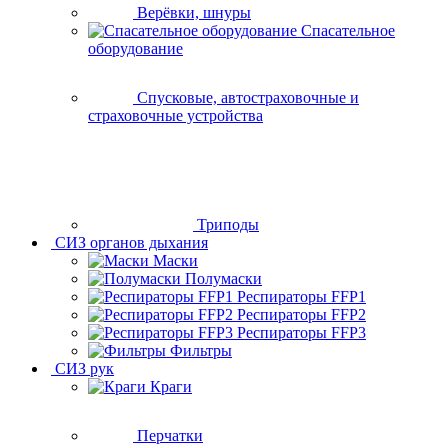
Верёвки, шнуры
Спасательное
оборудование
Спусковые, автостраховочные и
страховочные устройства
Триподы
СИЗ органов дыхания
Маски
Полумаски
Респираторы FFP1
Респираторы FFP2
Респираторы FFP3
Фильтры
СИЗ рук
Краги
Перчатки