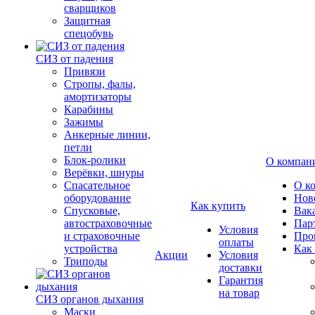
сварщиков
Защитная
спецобувь
СИЗ от падения
Привязи
Стропы, фалы,
амортизаторы
Карабины
Зажимы
Анкерные линии,
петли
Блок-ролики
О компан
Верёвки, шнуры
Спасательное
О к
оборудование
Нов
Как купить
Спусковые,
Вак
автостраховочные
Пар
Условия
и страховочные
Про
оплаты
устройства
Как
Акции
Условия
Триподы
доставки
Гарантия
на товар
СИЗ органов дыхания
Маски