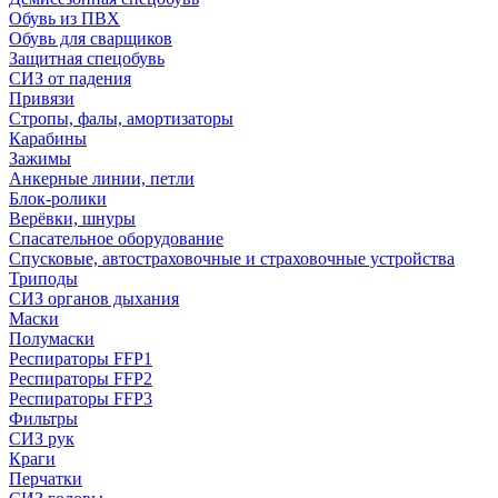
Обувь из ПВХ
Обувь для сварщиков
Защитная спецобувь
СИЗ от падения
Привязи
Стропы, фалы, амортизаторы
Карабины
Зажимы
Анкерные линии, петли
Блок-ролики
Верёвки, шнуры
Спасательное оборудование
Спусковые, автостраховочные и страховочные устройства
Триподы
СИЗ органов дыхания
Маски
Полумаски
Респираторы FFP1
Респираторы FFP2
Респираторы FFP3
Фильтры
СИЗ рук
Краги
Перчатки