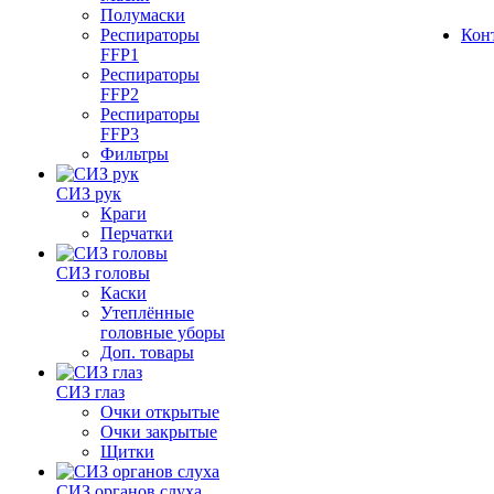
Полумаски
Респираторы
Кон
FFP1
Респираторы
FFP2
Респираторы
FFP3
Фильтры
СИЗ рук
Краги
Перчатки
СИЗ головы
Каски
Утеплённые
головные уборы
Доп. товары
СИЗ глаз
Очки открытые
Очки закрытые
Щитки
СИЗ органов слуха