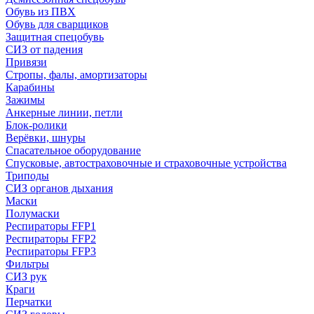
Обувь из ПВХ
Обувь для сварщиков
Защитная спецобувь
СИЗ от падения
Привязи
Стропы, фалы, амортизаторы
Карабины
Зажимы
Анкерные линии, петли
Блок-ролики
Верёвки, шнуры
Спасательное оборудование
Спусковые, автостраховочные и страховочные устройства
Триподы
СИЗ органов дыхания
Маски
Полумаски
Респираторы FFP1
Респираторы FFP2
Респираторы FFP3
Фильтры
СИЗ рук
Краги
Перчатки