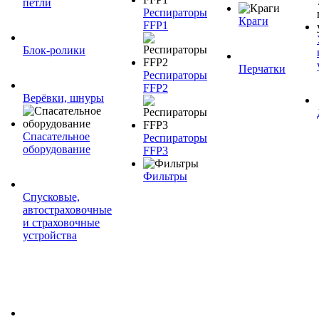
петли
Респираторы
Краги
FFP1
Блок-ролики
Перчатки
Респираторы
FFP2
Верёвки, шнуры
Спасательное
Респираторы
оборудование
FFP3
Фильтры
Спусковые,
автостраховочные
и страховочные
устройства