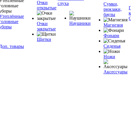
Очки
слуха
Сумки,
открытые
рюкзаки,
баулы
Утеплённые
головные
Наушники
Очки
Магнезия
уборы
закрытые
Фонари
Щитки
Сиденья
Доп. товары
Ножи
Аксессуары