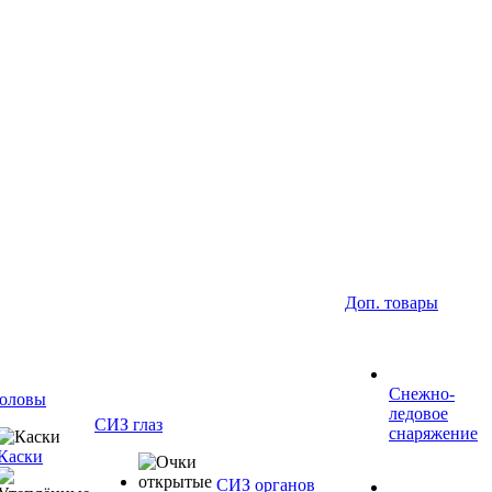
Доп. товары
Снежно-
оловы
ледовое
СИЗ глаз
снаряжение
Каски
СИЗ органов