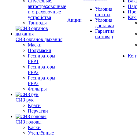
Спусковые,
Вак
автостраховочные
Пар
Условия
и страховочные
Про
оплаты
устройства
Как
Акции
Условия
Триподы
доставки
Гарантия
на товар
СИЗ органов дыхания
Маски
Полумаски
Респираторы
Кон
FFP1
Респираторы
FFP2
Респираторы
FFP3
Фильтры
СИЗ рук
Краги
Перчатки
СИЗ головы
Каски
Утеплённые