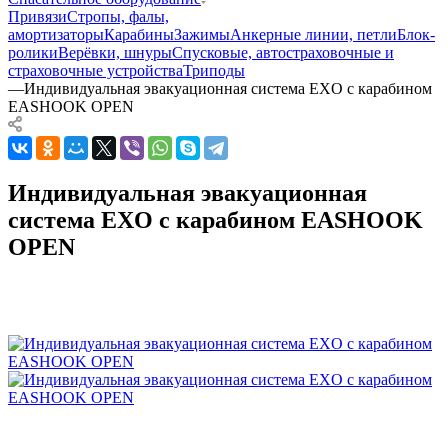
Привязи
Стропы, фалы,
амортизаторы
Карабины
Зажимы
Анкерные линии, петли
Блок-
ролики
Верёвки, шнуры
Спусковые, автостраховочные и
страховочные устройства
Триподы
—
Индивидуальная эвакуационная система EXO с карабином
EASHOOK OPEN
Индивидуальная эвакуационная
система EXO с карабином EASHOOK
OPEN