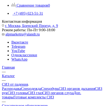
Сравнение товаров
0
+7 (495) 023-51-31
Контактная информация
г. Москва, Боенский Проезд, д. 9
Режим работы: Пн-Пт 9:00-18:00
alpmarketru@alandr.ru
Вконтакте
Telegram
YouTube
Одноклассники
WhatsApp
Главная
—
Каталог
—
СИЗ от падения
Распродажа
Спецодежда
Спецобувь
СИЗ органов дыхания
СИЗ
рук
СИЗ головы
СИЗ глаз
СИЗ органов слуха
Доп.
товары
Готовые комплекты СИЗ
—
Спасательное оборудование