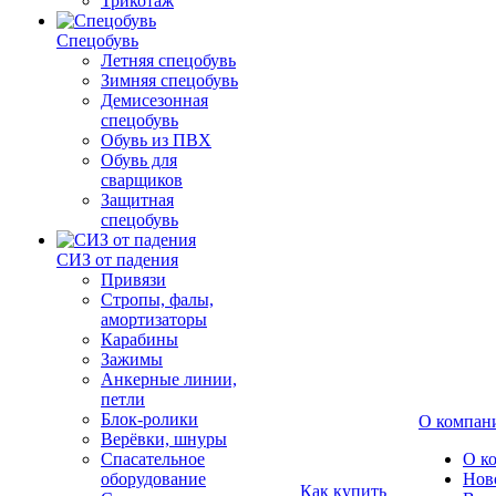
Трикотаж
Спецобувь
Летняя спецобувь
Зимняя спецобувь
Демисезонная
спецобувь
Обувь из ПВХ
Обувь для
сварщиков
Защитная
спецобувь
СИЗ от падения
Привязи
Стропы, фалы,
амортизаторы
Карабины
Зажимы
Анкерные линии,
петли
Блок-ролики
О компан
Верёвки, шнуры
Спасательное
О к
оборудование
Нов
Как купить