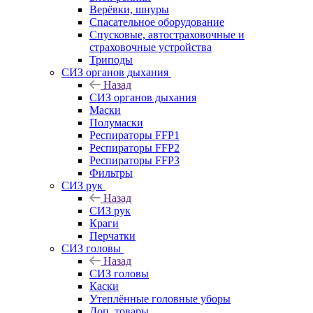
Верёвки, шнуры
Спасательное оборудование
Спусковые, автостраховочные и
страховочные устройства
Триподы
СИЗ органов дыхания
Назад
СИЗ органов дыхания
Маски
Полумаски
Респираторы FFP1
Респираторы FFP2
Респираторы FFP3
Фильтры
СИЗ рук
Назад
СИЗ рук
Краги
Перчатки
СИЗ головы
Назад
СИЗ головы
Каски
Утеплённые головные уборы
Доп. товары