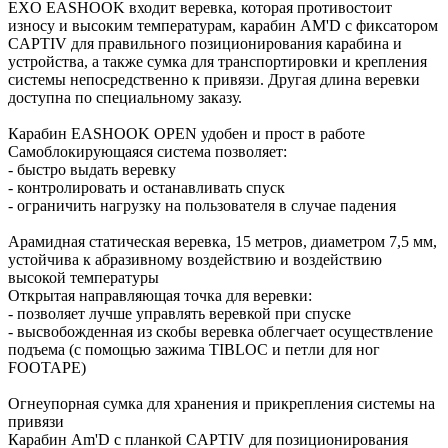
EXO EASHOOK входит веревка, которая противостоит
износу и высоким температурам, карабин АМ'D с фиксатором
CAPTIV для правильного позиционирования карабина и
устройства, а также сумка для транспортировки и крепления
системы непосредственно к привязи. Другая длина веревки
доступна по специальному заказу.
Карабин EASHOOK OPEN удобен и прост в работе
Самоблокирующаяся система позволяет:
- быстро выдать веревку
- контролировать и останавливать спуск
- ограничить нагрузку на пользователя в случае падения
Арамидная статическая веревка, 15 метров, диаметром 7,5 мм,
устойчива к абразивному воздействию и воздействию
высокой температуры
Открытая направляющая точка для веревки:
- позволяет лучше управлять веревкой при спуске
- высвобожденная из скобы веревка облегчает осуществление
подъема (с помощью зажима TIBLOC и петли для ног
FOOTAPE)
Огнеупорная сумка для хранения и прикрепления системы на
привязи
Карабин Am'D c планкой CAPTIV для позиционирования