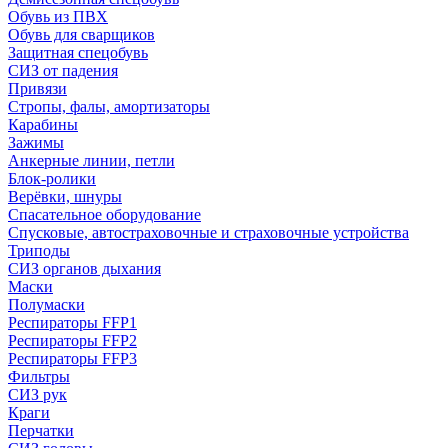
Обувь из ПВХ
Обувь для сварщиков
Защитная спецобувь
СИЗ от падения
Привязи
Стропы, фалы, амортизаторы
Карабины
Зажимы
Анкерные линии, петли
Блок-ролики
Верёвки, шнуры
Спасательное оборудование
Спусковые, автостраховочные и страховочные устройства
Триподы
СИЗ органов дыхания
Маски
Полумаски
Респираторы FFP1
Респираторы FFP2
Респираторы FFP3
Фильтры
СИЗ рук
Краги
Перчатки