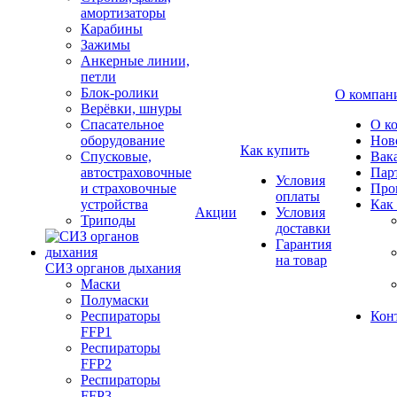
амортизаторы
Карабины
Зажимы
Анкерные линии,
петли
Блок-ролики
О компан
Верёвки, шнуры
Спасательное
О к
оборудование
Нов
Как купить
Спусковые,
Вак
автостраховочные
Пар
Условия
и страховочные
Про
оплаты
устройства
Как
Акции
Условия
Триподы
доставки
Гарантия
на товар
СИЗ органов дыхания
Маски
Полумаски
Респираторы
Кон
FFP1
Респираторы
FFP2
Респираторы
FFP3