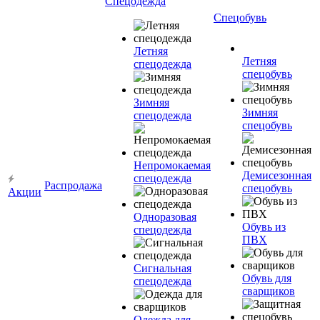
Спецодежда
Спецобувь
Летняя
Летняя
спецодежда
спецобувь
Зимняя
Зимняя
спецодежда
спецобувь
Непромокаемая
Демисезонная
спецодежда
Распродажа
спецобувь
Акции
Одноразовая
Обувь из
спецодежда
ПВХ
Сигнальная
Обувь для
спецодежда
сварщиков
Одежда для