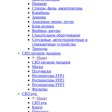
Привязи
Стропы, фалы, амортизаторы
Карабины
Зажимы
Анкерные линии, петли
Блок-ролики
Верёвки, шнуры
Спасательное оборудование
Спусковые, автостраховочные и
страховочные устройства
Триподы
СИЗ органов дыхания
Назад
СИЗ органов дыхания
Маски
Полумаски
Респираторы FFP1
Респираторы FFP2
Респираторы FFP3
Фильтры
СИЗ рук
Назад
СИЗ рук
Краги
Перчатки