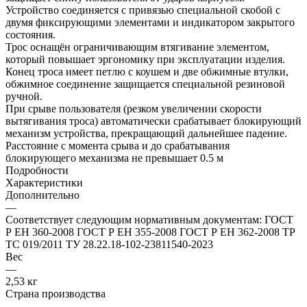
Устройство соединяется с привязью специальной скобой с
двумя фиксирующими элементами и индикатором закрытого
состояния.
Трос оснащён ограничивающим втягивание элементом,
который повышает эргономику при эксплуатации изделия.
Конец троса имеет петлю с коушем и две обжимные втулки,
обжимное соединение защищается специальной резиновой
ручной.
При срыве пользователя (резком увеличении скорости
вытягивания троса) автоматически срабатывает блокирующий
механизм устройства, прекращающий дальнейшее падение.
Расстояние с момента срыва и до срабатывания
блокирующего механизма не превышает 0.5 м
Подробности
Характеристики
Дополнительно
—
Соответствует следующим нормативным документам: ГОСТ
Р ЕН 360-2008 ГОСТ Р ЕН 355-2008 ГОСТ Р ЕН 362-2008 ТР
ТС 019/2011 ТУ 28.22.18-102-23811540-2023
Вес
—
2,53 кг
Страна производства
—