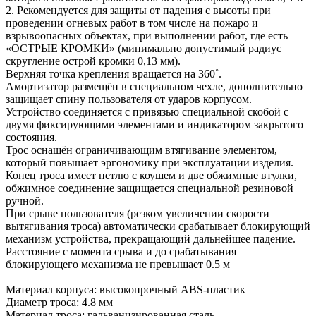
2. Рекомендуется для защиты от падения с высоты при
проведении огневых работ в том числе на пожаро и
взрывоопасных объектах, при выполнении работ, где есть
«ОСТРЫЕ КРОМКИ» (минимально допустимый радиус
скругление острой кромки 0,13 мм).
Верхняя точка крепления вращается на 360˚.
Амортизатор размещён в специальном чехле, дополнительно
защищает спину пользователя от ударов корпусом.
Устройство соединяется с привязью специальной скобой с
двумя фиксирующими элементами и индикатором закрытого
состояния.
Трос оснащён ограничивающим втягивание элементом,
который повышает эргономику при эксплуатации изделия.
Конец троса имеет петлю с коушем и две обжимные втулки,
обжимное соединение защищается специальной резиновой
ручной.
При срыве пользователя (резком увеличении скорости
вытягивания троса) автоматически срабатывает блокирующий
механизм устройства, прекращающий дальнейшее падение.
Расстояние с момента срыва и до срабатывания
блокирующего механизма не превышает 0.5 м
Материал корпуса: высокопрочный ABS-пластик
Диаметр троса: 4.8 мм
Материал троса: гальванизированная сталь