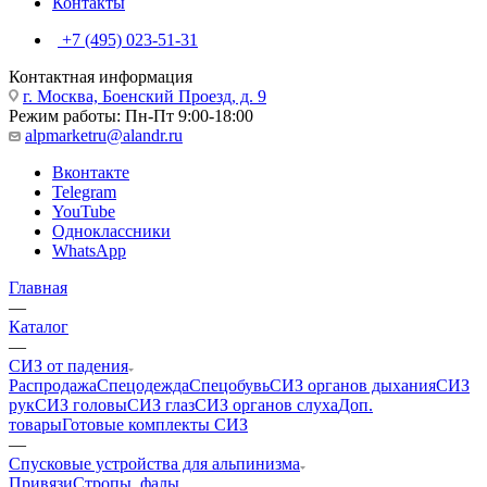
Контакты
+7 (495) 023-51-31
Контактная информация
г. Москва, Боенский Проезд, д. 9
Режим работы: Пн-Пт 9:00-18:00
alpmarketru@alandr.ru
Вконтакте
Telegram
YouTube
Одноклассники
WhatsApp
Главная
—
Каталог
—
СИЗ от падения
Распродажа
Спецодежда
Спецобувь
СИЗ органов дыхания
СИЗ
рук
СИЗ головы
СИЗ глаз
СИЗ органов слуха
Доп.
товары
Готовые комплекты СИЗ
—
Спусковые устройства для альпинизма
Привязи
Стропы, фалы,