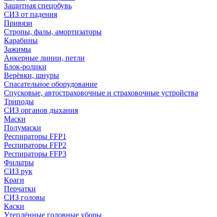
Защитная спецобувь
СИЗ от падения
Привязи
Стропы, фалы, амортизаторы
Карабины
Зажимы
Анкерные линии, петли
Блок-ролики
Верёвки, шнуры
Спасательное оборудование
Спусковые, автостраховочные и страховочные устройства
Триподы
СИЗ органов дыхания
Маски
Полумаски
Респираторы FFP1
Респираторы FFP2
Респираторы FFP3
Фильтры
СИЗ рук
Краги
Перчатки
СИЗ головы
Каски
Утеплённые головные уборы