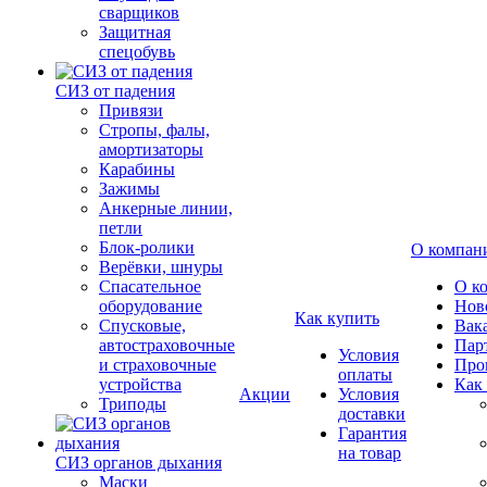
сварщиков
Защитная
спецобувь
СИЗ от падения
Привязи
Стропы, фалы,
амортизаторы
Карабины
Зажимы
Анкерные линии,
петли
Блок-ролики
О компан
Верёвки, шнуры
Спасательное
О к
оборудование
Нов
Как купить
Спусковые,
Вак
автостраховочные
Пар
Условия
и страховочные
Про
оплаты
устройства
Как
Акции
Условия
Триподы
доставки
Гарантия
на товар
СИЗ органов дыхания
Маски