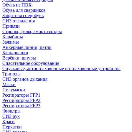
Обувь из ПВХ
Обувь для сварщиков
Защитная спецобувь
СИЗ от падения
Привязи
Стропы, фалы, амортизаторы
Карабины
Зажимы
Анкерные линии, петли
Блок-ролики
Верёвки, шнуры
Спасательное оборудование
Спусковые, автостраховочные и страховочные устройства
Триподы
СИЗ органов дыхания
Маски
Полумаски
Респираторы FFP1
Респираторы FFP2
Респираторы FFP3
Фильтры
СИЗ рук
Краги
Перчатки