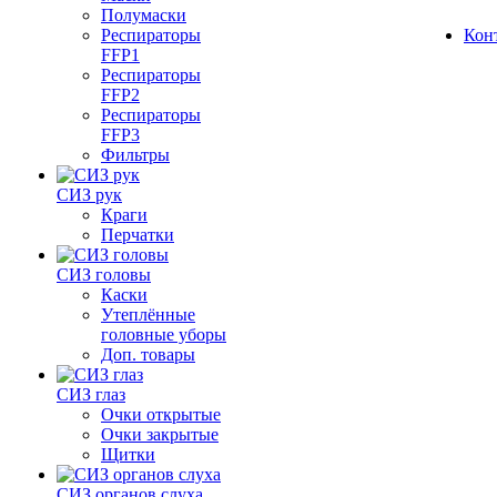
Полумаски
Респираторы
Кон
FFP1
Респираторы
FFP2
Респираторы
FFP3
Фильтры
СИЗ рук
Краги
Перчатки
СИЗ головы
Каски
Утеплённые
головные уборы
Доп. товары
СИЗ глаз
Очки открытые
Очки закрытые
Щитки
СИЗ органов слуха