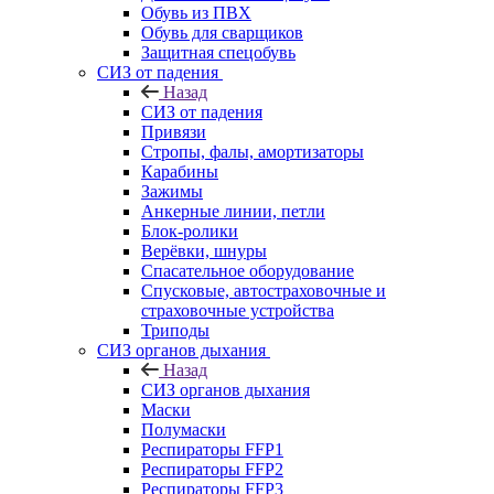
Обувь из ПВХ
Обувь для сварщиков
Защитная спецобувь
СИЗ от падения
Назад
СИЗ от падения
Привязи
Стропы, фалы, амортизаторы
Карабины
Зажимы
Анкерные линии, петли
Блок-ролики
Верёвки, шнуры
Спасательное оборудование
Спусковые, автостраховочные и
страховочные устройства
Триподы
СИЗ органов дыхания
Назад
СИЗ органов дыхания
Маски
Полумаски
Респираторы FFP1
Респираторы FFP2
Респираторы FFP3