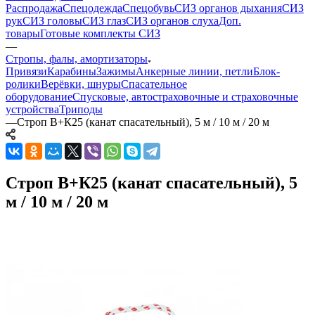
Распродажа
Спецодежда
Спецобувь
СИЗ органов дыхания
СИЗ
рук
СИЗ головы
СИЗ глаз
СИЗ органов слуха
Доп.
товары
Готовые комплекты СИЗ
—
Стропы, фалы, амортизаторы
Привязи
Карабины
Зажимы
Анкерные линии, петли
Блок-
ролики
Верёвки, шнуры
Спасательное
оборудование
Спусковые, автостраховочные и страховочные
устройства
Триподы
—
Строп В+К25 (канат спасательный), 5 м / 10 м / 20 м
Строп В+К25 (канат спасательный), 5
м / 10 м / 20 м