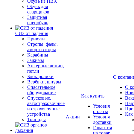
Обувь из ПВХ
Обувь для
сварщиков
Защитная
спецобувь
СИЗ от падения
Привязи
Стропы, фалы,
амортизаторы
Карабины
Зажимы
Анкерные линии,
петли
Блок-ролики
О компан
Верёвки, шнуры
Спасательное
О к
оборудование
Нов
Как купить
Спусковые,
Вак
автостраховочные
Пар
Условия
и страховочные
Про
оплаты
устройства
Как
Акции
Условия
Триподы
доставки
Гарантия
на товар