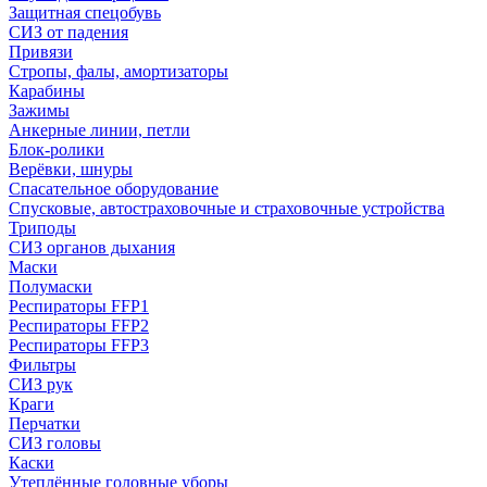
Защитная спецобувь
СИЗ от падения
Привязи
Стропы, фалы, амортизаторы
Карабины
Зажимы
Анкерные линии, петли
Блок-ролики
Верёвки, шнуры
Спасательное оборудование
Спусковые, автостраховочные и страховочные устройства
Триподы
СИЗ органов дыхания
Маски
Полумаски
Респираторы FFP1
Респираторы FFP2
Респираторы FFP3
Фильтры
СИЗ рук
Краги
Перчатки
СИЗ головы
Каски
Утеплённые головные уборы