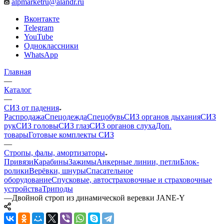
alpmarketru@alandr.ru
Вконтакте
Telegram
YouTube
Одноклассники
WhatsApp
Главная
—
Каталог
—
СИЗ от падения
Распродажа
Спецодежда
Спецобувь
СИЗ органов дыхания
СИЗ
рук
СИЗ головы
СИЗ глаз
СИЗ органов слуха
Доп.
товары
Готовые комплекты СИЗ
—
Стропы, фалы, амортизаторы
Привязи
Карабины
Зажимы
Анкерные линии, петли
Блок-
ролики
Верёвки, шнуры
Спасательное
оборудование
Спусковые, автостраховочные и страховочные
устройства
Триподы
—
Двойной строп из динамической веревки JANE-Y