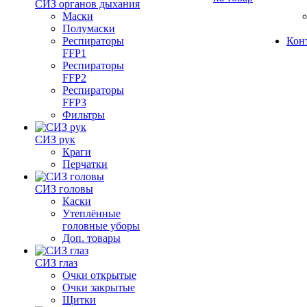
СИЗ органов дыхания
Маски
Полумаски
Респираторы
Кон
FFP1
Респираторы
FFP2
Респираторы
FFP3
Фильтры
СИЗ рук
Краги
Перчатки
СИЗ головы
Каски
Утеплённые
головные уборы
Доп. товары
СИЗ глаз
Очки открытые
Очки закрытые
Щитки