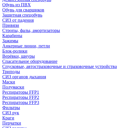
Обувь из ПВХ
Обувь для сварщиков
Защитная спецобувь
СИЗ от падения
Привязи
Стропы, фалы, амортизаторы
Карабины
Зажимы
Анкерные линии, петли
Блок-ролики
Верёвки, шнуры
Спасательное оборудование
Спусковые, автостраховочные и страховочные устройства
Триподы
СИЗ органов дыхания
Маски
Полумаски
Респираторы FFP1
Респираторы FFP2
Респираторы FFP3
Фильтры
СИЗ рук
Краги
Перчатки