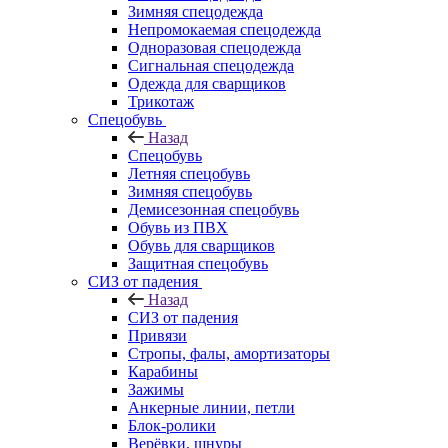
Зимняя спецодежда
Непромокаемая спецодежда
Одноразовая спецодежда
Сигнальная спецодежда
Одежда для сварщиков
Трикотаж
Спецобувь
Назад
Спецобувь
Летняя спецобувь
Зимняя спецобувь
Демисезонная спецобувь
Обувь из ПВХ
Обувь для сварщиков
Защитная спецобувь
СИЗ от падения
Назад
СИЗ от падения
Привязи
Стропы, фалы, амортизаторы
Карабины
Зажимы
Анкерные линии, петли
Блок-ролики
Верёвки, шнуры