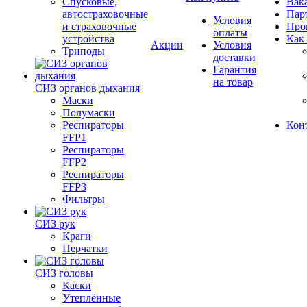
Спусковые,
Вак
автостраховочные
Пар
Условия
и страховочные
Про
оплаты
устройства
Как
Акции
Условия
Триподы
доставки
Гарантия
на товар
СИЗ органов дыхания
Маски
Полумаски
Респираторы
Кон
FFP1
Респираторы
FFP2
Респираторы
FFP3
Фильтры
СИЗ рук
Краги
Перчатки
СИЗ головы
Каски
Утеплённые