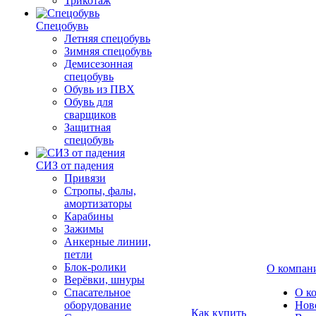
Трикотаж
Спецобувь
Летняя спецобувь
Зимняя спецобувь
Демисезонная
спецобувь
Обувь из ПВХ
Обувь для
сварщиков
Защитная
спецобувь
СИЗ от падения
Привязи
Стропы, фалы,
амортизаторы
Карабины
Зажимы
Анкерные линии,
петли
Блок-ролики
О компан
Верёвки, шнуры
Спасательное
О к
оборудование
Нов
Как купить