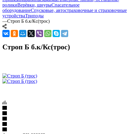
ролики
Верёвки, шнуры
Спасательное
оборудование
Спусковые, автостраховочные и страховочные
устройства
Триподы
—
Строп Б б.к/Кс(трос)
Строп Б б.к/Кс(трос)