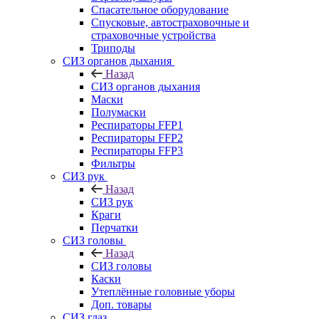
Спасательное оборудование
Спусковые, автостраховочные и
страховочные устройства
Триподы
СИЗ органов дыхания
Назад
СИЗ органов дыхания
Маски
Полумаски
Респираторы FFP1
Респираторы FFP2
Респираторы FFP3
Фильтры
СИЗ рук
Назад
СИЗ рук
Краги
Перчатки
СИЗ головы
Назад
СИЗ головы
Каски
Утеплённые головные уборы
Доп. товары
СИЗ глаз