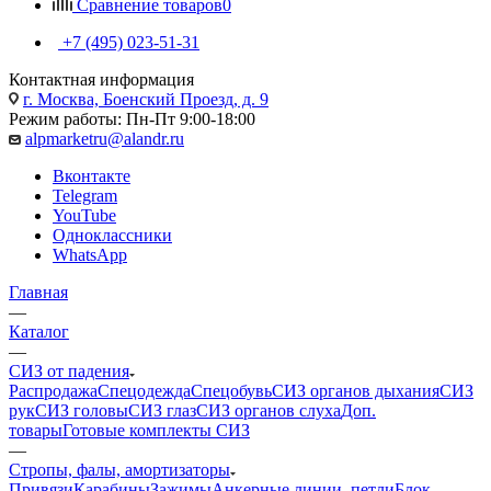
Сравнение товаров
0
+7 (495) 023-51-31
Контактная информация
г. Москва, Боенский Проезд, д. 9
Режим работы: Пн-Пт 9:00-18:00
alpmarketru@alandr.ru
Вконтакте
Telegram
YouTube
Одноклассники
WhatsApp
Главная
—
Каталог
—
СИЗ от падения
Распродажа
Спецодежда
Спецобувь
СИЗ органов дыхания
СИЗ
рук
СИЗ головы
СИЗ глаз
СИЗ органов слуха
Доп.
товары
Готовые комплекты СИЗ
—
Стропы, фалы, амортизаторы
Привязи
Карабины
Зажимы
Анкерные линии, петли
Блок-