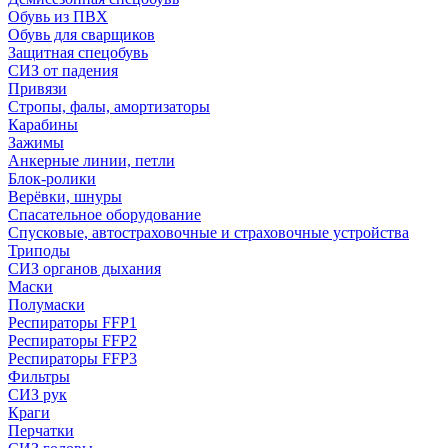
Обувь из ПВХ
Обувь для сварщиков
Защитная спецобувь
СИЗ от падения
Привязи
Стропы, фалы, амортизаторы
Карабины
Зажимы
Анкерные линии, петли
Блок-ролики
Верёвки, шнуры
Спасательное оборудование
Спусковые, автостраховочные и страховочные устройства
Триподы
СИЗ органов дыхания
Маски
Полумаски
Респираторы FFP1
Респираторы FFP2
Респираторы FFP3
Фильтры
СИЗ рук
Краги
Перчатки