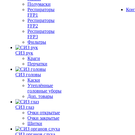
Полумаски
Респираторы
Кон
FFP1
Респираторы
FFP2
Респираторы
FFP3
Фильтры
СИЗ рук
Краги
Перчатки
СИЗ головы
Каски
Утеплённые
головные уборы
Доп. товары
СИЗ глаз
Очки открытые
Очки закрытые
Щитки
СИЗ органов слуха