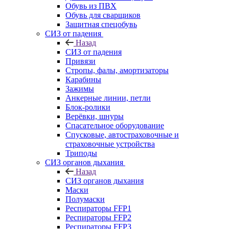
Обувь из ПВХ
Обувь для сварщиков
Защитная спецобувь
СИЗ от падения
Назад
СИЗ от падения
Привязи
Стропы, фалы, амортизаторы
Карабины
Зажимы
Анкерные линии, петли
Блок-ролики
Верёвки, шнуры
Спасательное оборудование
Спусковые, автостраховочные и
страховочные устройства
Триподы
СИЗ органов дыхания
Назад
СИЗ органов дыхания
Маски
Полумаски
Респираторы FFP1
Респираторы FFP2
Респираторы FFP3