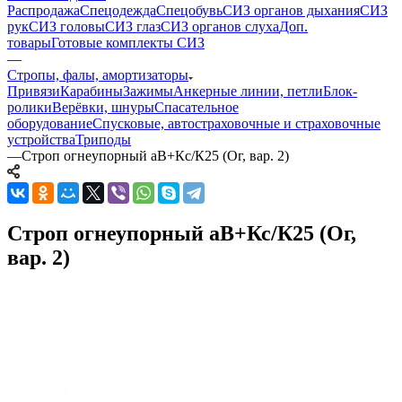
Распродажа
Спецодежда
Спецобувь
СИЗ органов дыхания
СИЗ
рук
СИЗ головы
СИЗ глаз
СИЗ органов слуха
Доп.
товары
Готовые комплекты СИЗ
—
Стропы, фалы, амортизаторы
Привязи
Карабины
Зажимы
Анкерные линии, петли
Блок-
ролики
Верёвки, шнуры
Спасательное
оборудование
Спусковые, автостраховочные и страховочные
устройства
Триподы
—
Строп огнеупорный аВ+Кс/К25 (Ог, вар. 2)
Строп огнеупорный аВ+Кс/К25 (Ог,
вар. 2)