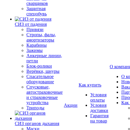
сварщиков
Защитная
спецобувь
СИЗ от падения
Привязи
Стропы, фалы,
амортизаторы
Карабины
Зажимы
Анкерные линии,
петли
Блок-ролики
О компан
Верёвки, шнуры
Спасательное
О к
оборудование
Нов
Как купить
Спусковые,
Вак
автостраховочные
Пар
Условия
и страховочные
Про
оплаты
устройства
Как
Акции
Условия
Триподы
доставки
Гарантия
на товар
СИЗ органов дыхания
Маски