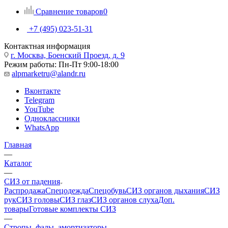
Сравнение товаров
0
+7 (495) 023-51-31
Контактная информация
г. Москва, Боенский Проезд, д. 9
Режим работы: Пн-Пт 9:00-18:00
alpmarketru@alandr.ru
Вконтакте
Telegram
YouTube
Одноклассники
WhatsApp
Главная
—
Каталог
—
СИЗ от падения
Распродажа
Спецодежда
Спецобувь
СИЗ органов дыхания
СИЗ
рук
СИЗ головы
СИЗ глаз
СИЗ органов слуха
Доп.
товары
Готовые комплекты СИЗ
—
Стропы, фалы, амортизаторы