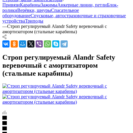
Привязи
Карабины
Зажимы
Анкерные линии, петли
Блок-
ролики
Верёвки, шнуры
Спасательное
оборудование
Спусковые, автостраховочные и страховочные
устройства
Триподы
—
Строп регулируемый Alandr Safety веревочный с
амортизатором (стальные карабины)
Строп регулируемый Alandr Safety
веревочный с амортизатором
(стальные карабины)