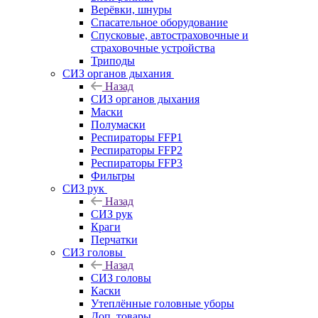
Верёвки, шнуры
Спасательное оборудование
Спусковые, автостраховочные и
страховочные устройства
Триподы
СИЗ органов дыхания
Назад
СИЗ органов дыхания
Маски
Полумаски
Респираторы FFP1
Респираторы FFP2
Респираторы FFP3
Фильтры
СИЗ рук
Назад
СИЗ рук
Краги
Перчатки
СИЗ головы
Назад
СИЗ головы
Каски
Утеплённые головные уборы
Доп. товары