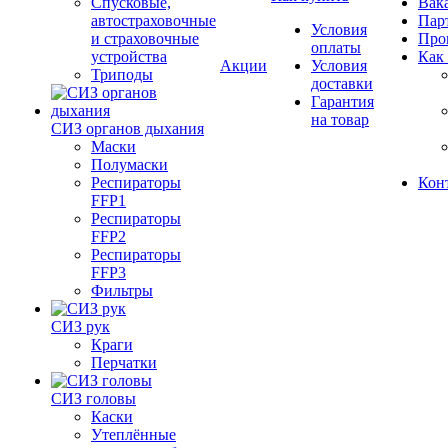
Спусковые,
Вак
автостраховочные
Пар
Условия
и страховочные
Про
оплаты
устройства
Как
Акции
Условия
Триподы
доставки
Гарантия
на товар
СИЗ органов дыхания
Маски
Полумаски
Респираторы
Кон
FFP1
Респираторы
FFP2
Респираторы
FFP3
Фильтры
СИЗ рук
Краги
Перчатки
СИЗ головы
Каски
Утеплённые