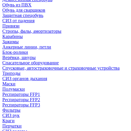
Обувь из ПВХ
Обувь для сварщиков
Защитная спецобувь
СИЗ от падения
Привязи
Стропы, фалы, амортизаторы
Карабины
Зажимы
Анкерные линии, петли
Блок-ролики
Верёвки, шнуры
Спасательное оборудование
Спусковые, автостраховочные и страховочные устройства
Триподы
СИЗ органов дыхания
Маски
Полумаски
Респираторы FFP1
Респираторы FFP2
Респираторы FFP3
Фильтры
СИЗ рук
Краги
Перчатки