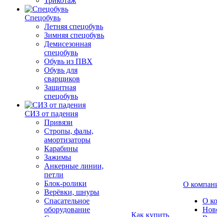
Трикотаж
Спецобувь
Летняя спецобувь
Зимняя спецобувь
Демисезонная
спецобувь
Обувь из ПВХ
Обувь для
сварщиков
Защитная
спецобувь
СИЗ от падения
Привязи
Стропы, фалы,
амортизаторы
Карабины
Зажимы
Анкерные линии,
петли
Блок-ролики
О компан
Верёвки, шнуры
Спасательное
О к
оборудование
Нов
Как купить