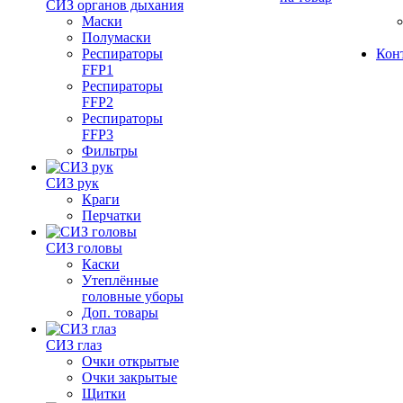
СИЗ органов дыхания
Маски
Полумаски
Респираторы
Кон
FFP1
Респираторы
FFP2
Респираторы
FFP3
Фильтры
СИЗ рук
Краги
Перчатки
СИЗ головы
Каски
Утеплённые
головные уборы
Доп. товары
СИЗ глаз
Очки открытые
Очки закрытые
Щитки