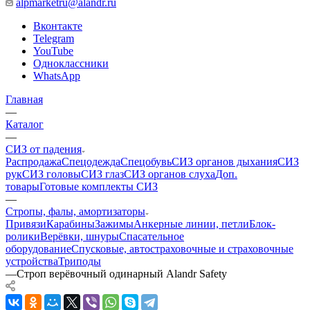
alpmarketru@alandr.ru
Вконтакте
Telegram
YouTube
Одноклассники
WhatsApp
Главная
—
Каталог
—
СИЗ от падения
Распродажа
Спецодежда
Спецобувь
СИЗ органов дыхания
СИЗ
рук
СИЗ головы
СИЗ глаз
СИЗ органов слуха
Доп.
товары
Готовые комплекты СИЗ
—
Стропы, фалы, амортизаторы
Привязи
Карабины
Зажимы
Анкерные линии, петли
Блок-
ролики
Верёвки, шнуры
Спасательное
оборудование
Спусковые, автостраховочные и страховочные
устройства
Триподы
—
Cтроп верёвочный одинарный Alandr Safety