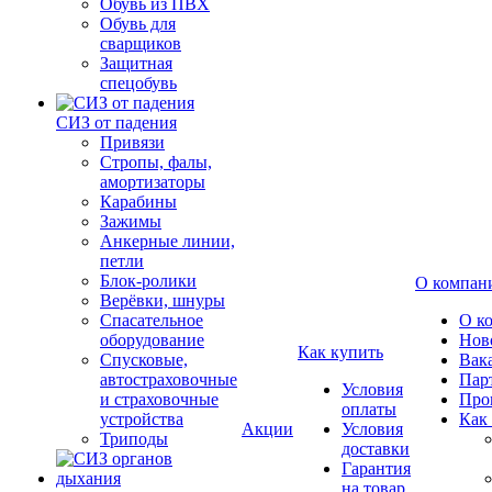
Обувь из ПВХ
Обувь для
сварщиков
Защитная
спецобувь
СИЗ от падения
Привязи
Стропы, фалы,
амортизаторы
Карабины
Зажимы
Анкерные линии,
петли
Блок-ролики
О компан
Верёвки, шнуры
Спасательное
О к
оборудование
Нов
Как купить
Спусковые,
Вак
автостраховочные
Пар
Условия
и страховочные
Про
оплаты
устройства
Как
Акции
Условия
Триподы
доставки
Гарантия
на товар