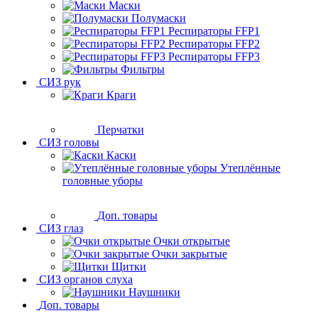
Маски
Полумаски
Респираторы FFP1
Респираторы FFP2
Респираторы FFP3
Фильтры
СИЗ рук
Краги
Перчатки
СИЗ головы
Каски
Утеплённые
головные уборы
Доп. товары
СИЗ глаз
Очки открытые
Очки закрытые
Щитки
СИЗ органов слуха
Наушники
Доп. товары