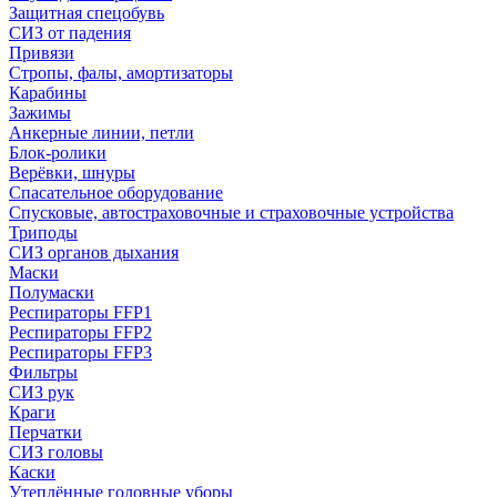
Защитная спецобувь
СИЗ от падения
Привязи
Стропы, фалы, амортизаторы
Карабины
Зажимы
Анкерные линии, петли
Блок-ролики
Верёвки, шнуры
Спасательное оборудование
Спусковые, автостраховочные и страховочные устройства
Триподы
СИЗ органов дыхания
Маски
Полумаски
Респираторы FFP1
Респираторы FFP2
Респираторы FFP3
Фильтры
СИЗ рук
Краги
Перчатки
СИЗ головы
Каски
Утеплённые головные уборы