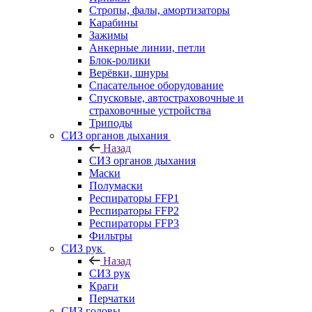
Стропы, фалы, амортизаторы
Карабины
Зажимы
Анкерные линии, петли
Блок-ролики
Верёвки, шнуры
Спасательное оборудование
Спусковые, автостраховочные и
страховочные устройства
Триподы
СИЗ органов дыхания
Назад
СИЗ органов дыхания
Маски
Полумаски
Респираторы FFP1
Респираторы FFP2
Респираторы FFP3
Фильтры
СИЗ рук
Назад
СИЗ рук
Краги
Перчатки
СИЗ головы