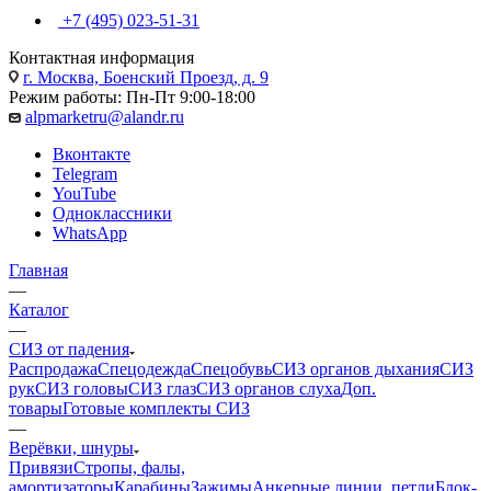
+7 (495) 023-51-31
Контактная информация
г. Москва, Боенский Проезд, д. 9
Режим работы: Пн-Пт 9:00-18:00
alpmarketru@alandr.ru
Вконтакте
Telegram
YouTube
Одноклассники
WhatsApp
Главная
—
Каталог
—
СИЗ от падения
Распродажа
Спецодежда
Спецобувь
СИЗ органов дыхания
СИЗ
рук
СИЗ головы
СИЗ глаз
СИЗ органов слуха
Доп.
товары
Готовые комплекты СИЗ
—
Верёвки, шнуры
Привязи
Стропы, фалы,
амортизаторы
Карабины
Зажимы
Анкерные линии, петли
Блок-