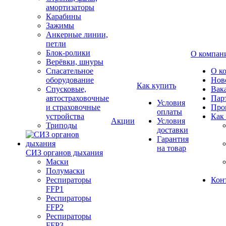
амортизаторы
Карабины
Зажимы
Анкерные линии,
петли
Блок-ролики
О компан
Верёвки, шнуры
Спасательное
О к
оборудование
Нов
Как купить
Спусковые,
Вак
автостраховочные
Пар
Условия
и страховочные
Про
оплаты
устройства
Как
Акции
Условия
Триподы
доставки
Гарантия
на товар
СИЗ органов дыхания
Маски
Полумаски
Респираторы
Кон
FFP1
Респираторы
FFP2
Респираторы
FFP3