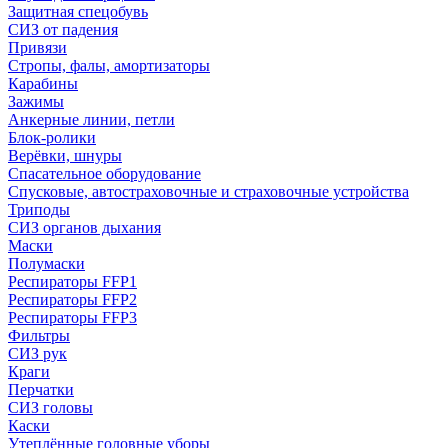
Защитная спецобувь
СИЗ от падения
Привязи
Стропы, фалы, амортизаторы
Карабины
Зажимы
Анкерные линии, петли
Блок-ролики
Верёвки, шнуры
Спасательное оборудование
Спусковые, автостраховочные и страховочные устройства
Триподы
СИЗ органов дыхания
Маски
Полумаски
Респираторы FFP1
Респираторы FFP2
Респираторы FFP3
Фильтры
СИЗ рук
Краги
Перчатки
СИЗ головы
Каски
Утеплённые головные уборы