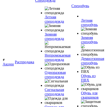
Спецодежда
Спецобувь
Летняя
Летняя
спецодежда
спецобувь
Зимняя
Зимняя
спецодежда
спецобувь
Непромокаемая
Демисезонная
спецодежда
Распродажа
спецобувь
Акции
Одноразовая
Обувь из
спецодежда
ПВХ
Сигнальная
Обувь для
спецодежда
сварщиков
Одежда для