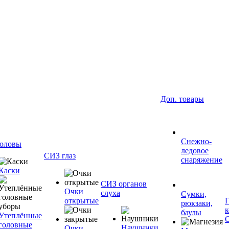
Доп. товары
Снежно-
оловы
ледовое
СИЗ глаз
снаряжение
Каски
СИЗ органов
Очки
слуха
Сумки,
открытые
рюкзаки,
баулы
Утеплённые
головные
Наушники
Очки