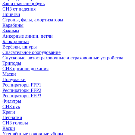
Защитная спецобувь
СИЗ от падения
Привязи
Стропы, фалы, амортизаторы
Карабины
Зажимы
Анкерные линии, петли
Блок-ролики
Верёвки, шнуры
Спасательное оборудование
Спусковые, автостраховочные и страховочные устройства
Триподы
СИЗ органов дыхания
Маски
Полумаски
Респираторы FFP1
Респираторы FFP2
Респираторы FFP3
Фильтры
СИЗ рук
Краги
Перчатки
СИЗ головы
Каски
Утеплённые головные уборы