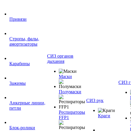
Привязи
Стропы, фалы,
амортизаторы
СИЗ органов
дыхания
Карабины
Маски
СИЗ г
Зажимы
Полумаски
СИЗ рук
Анкерные линии,
петли
Респираторы
Краги
FFP1
Блок-ролики