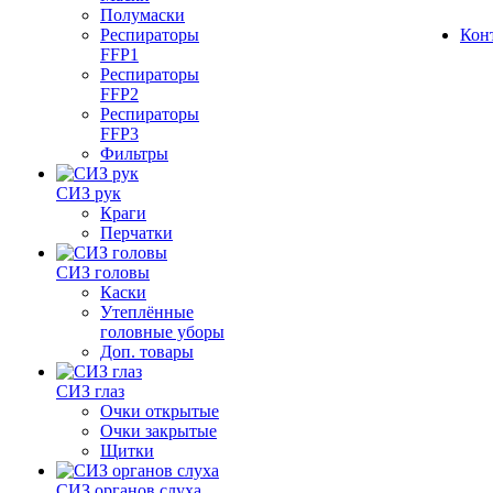
Полумаски
Респираторы
Кон
FFP1
Респираторы
FFP2
Респираторы
FFP3
Фильтры
СИЗ рук
Краги
Перчатки
СИЗ головы
Каски
Утеплённые
головные уборы
Доп. товары
СИЗ глаз
Очки открытые
Очки закрытые
Щитки
СИЗ органов слуха