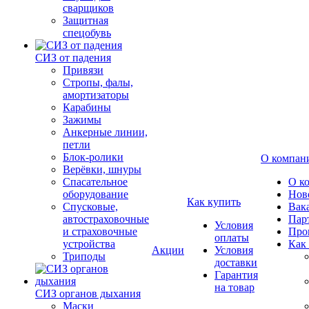
сварщиков
Защитная
спецобувь
СИЗ от падения
Привязи
Стропы, фалы,
амортизаторы
Карабины
Зажимы
Анкерные линии,
петли
Блок-ролики
О компан
Верёвки, шнуры
Спасательное
О к
оборудование
Нов
Как купить
Спусковые,
Вак
автостраховочные
Пар
Условия
и страховочные
Про
оплаты
устройства
Как
Акции
Условия
Триподы
доставки
Гарантия
на товар
СИЗ органов дыхания
Маски