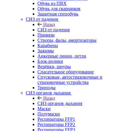
Обувь из ПВХ
Обувь для сварщиков
Защитная спецобувь
СИЗ от падения
Назад
СИЗ от падения
Привязи
Стропы, фалы, амортизаторы
Карабины
Зажимы
Анкерные линии, петли
Блок-ролики
Верёвки, шнуры
Спасательное оборудование
Спусковые, автостраховочные и
страховочные устройства
Триподы
СИЗ органов дыхания
Назад
СИЗ органов дыхания
Маски
Полумаски
Респираторы FFP1
Респираторы FFP2
Респираторы FFP3