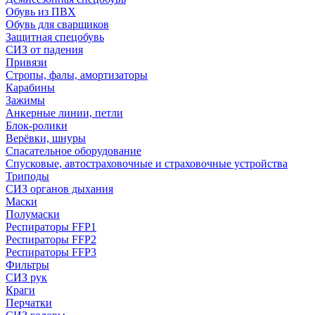
Обувь из ПВХ
Обувь для сварщиков
Защитная спецобувь
СИЗ от падения
Привязи
Стропы, фалы, амортизаторы
Карабины
Зажимы
Анкерные линии, петли
Блок-ролики
Верёвки, шнуры
Спасательное оборудование
Спусковые, автостраховочные и страховочные устройства
Триподы
СИЗ органов дыхания
Маски
Полумаски
Респираторы FFP1
Респираторы FFP2
Респираторы FFP3
Фильтры
СИЗ рук
Краги
Перчатки