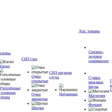
Доп. товары
Снежно-
оловы
ледовое
СИЗ глаз
снаряжение
Каски
СИЗ органов
Очки
слуха
Сумки,
открытые
рюкзаки,
баулы
Утеплённые
головные
Наушники
Очки
Магнезия
уборы
закрытые
Фонари
Щитки