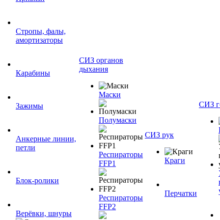
Стропы, фалы,
амортизаторы
СИЗ органов
дыхания
Карабины
Маски
СИЗ г
Зажимы
Полумаски
СИЗ рук
Анкерные линии,
петли
Респираторы
Краги
FFP1
Блок-ролики
Перчатки
Респираторы
FFP2
Верёвки, шнуры