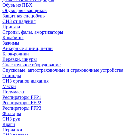
Обувь из ПВХ
Обувь для сварщиков
Защитная спецобувь
СИЗ от падения
Привязи
Стропы, фалы, амортизаторы
Карабины
Зажимы
Анкерные линии, петли
Блок-ролики
Верёвки, шнуры
Спасательное оборудование
Спусковые, автостраховочные и страховочные устройства
Триподы
СИЗ органов дыхания
Маски
Полумаски
Респираторы FFP1
Респираторы FFP2
Респираторы FFP3
Фильтры
СИЗ рук
Краги
Перчатки