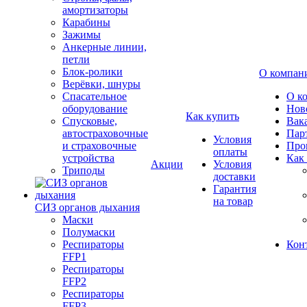
амортизаторы
Карабины
Зажимы
Анкерные линии,
петли
Блок-ролики
О компан
Верёвки, шнуры
Спасательное
О к
оборудование
Нов
Как купить
Спусковые,
Вак
автостраховочные
Пар
Условия
и страховочные
Про
оплаты
устройства
Как
Акции
Условия
Триподы
доставки
Гарантия
на товар
СИЗ органов дыхания
Маски
Полумаски
Респираторы
Кон
FFP1
Респираторы
FFP2
Респираторы
FFP3