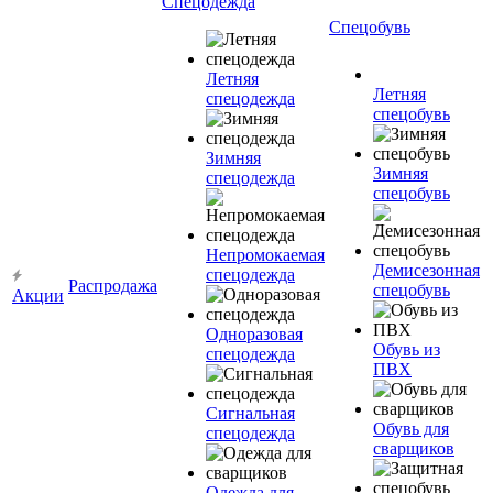
Спецодежда
Спецобувь
Летняя
Летняя
спецодежда
спецобувь
Зимняя
Зимняя
спецодежда
спецобувь
Непромокаемая
Демисезонная
спецодежда
Распродажа
спецобувь
Акции
Одноразовая
Обувь из
спецодежда
ПВХ
Сигнальная
Обувь для
спецодежда
сварщиков
Одежда для