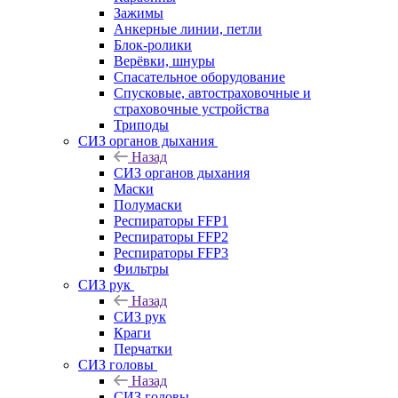
Зажимы
Анкерные линии, петли
Блок-ролики
Верёвки, шнуры
Спасательное оборудование
Спусковые, автостраховочные и
страховочные устройства
Триподы
СИЗ органов дыхания
Назад
СИЗ органов дыхания
Маски
Полумаски
Респираторы FFP1
Респираторы FFP2
Респираторы FFP3
Фильтры
СИЗ рук
Назад
СИЗ рук
Краги
Перчатки
СИЗ головы
Назад
СИЗ головы