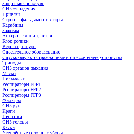
Защитная спецобувь
СИЗ от падения
Привязи
Стропы, фалы, амортизаторы
Карабины
Зажимы
Анкерные линии, петли
Блок-ролики
Верёвки, шнуры
Спасательное оборудование
Спусковые, автостраховочные и страховочные устройства
Триподы
СИЗ органов дыхания
Маски
Полумаски
Респираторы FFP1
Респираторы FFP2
Респираторы FFP3
Фильтры
СИЗ рук
Краги
Перчатки
СИЗ головы
Каски
Утеплённые головные уборы