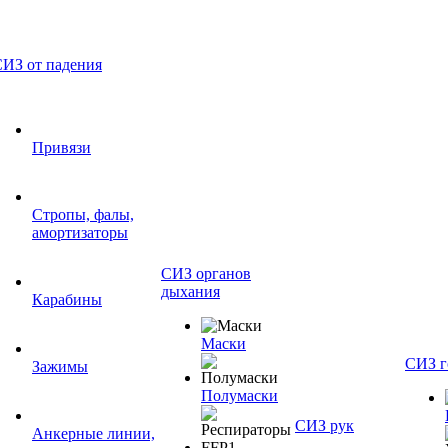
ИЗ от падения
Привязи
Стропы, фалы,
амортизаторы
СИЗ органов
дыхания
Карабины
Маски
СИЗ г
Зажимы
Полумаски
СИЗ рук
Анкерные линии,