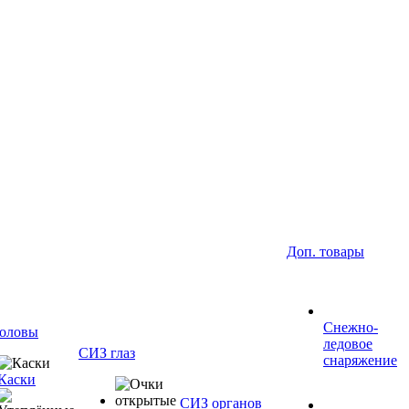
Доп. товары
Снежно-
оловы
ледовое
СИЗ глаз
снаряжение
Каски
СИЗ органов