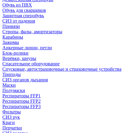
Обувь из ПВХ
Обувь для сварщиков
Защитная спецобувь
СИЗ от падения
Привязи
Стропы, фалы, амортизаторы
Карабины
Зажимы
Анкерные линии, петли
Блок-ролики
Верёвки, шнуры
Спасательное оборудование
Спусковые, автостраховочные и страховочные устройства
Триподы
СИЗ органов дыхания
Маски
Полумаски
Респираторы FFP1
Респираторы FFP2
Респираторы FFP3
Фильтры
СИЗ рук
Краги
Перчатки