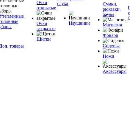
Очки
слуха
Сумки,
открытые
рюкзаки,
баулы
Утеплённые
головные
Наушники
Очки
Магнезия
уборы
закрытые
Фонари
Щитки
Сиденья
Доп. товары
Ножи
Аксессуары