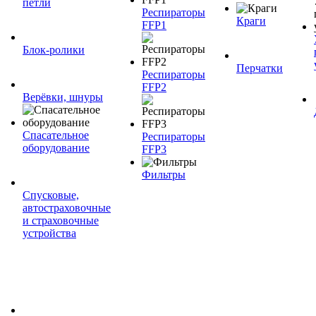
петли
Респираторы
Краги
FFP1
Блок-ролики
Перчатки
Респираторы
FFP2
Верёвки, шнуры
Спасательное
Респираторы
оборудование
FFP3
Фильтры
Спусковые,
автостраховочные
и страховочные
устройства