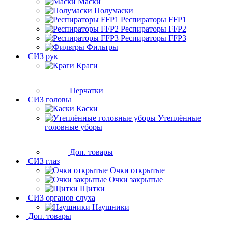
Маски
Полумаски
Респираторы FFP1
Респираторы FFP2
Респираторы FFP3
Фильтры
СИЗ рук
Краги
Перчатки
СИЗ головы
Каски
Утеплённые
головные уборы
Доп. товары
СИЗ глаз
Очки открытые
Очки закрытые
Щитки
СИЗ органов слуха
Наушники
Доп. товары