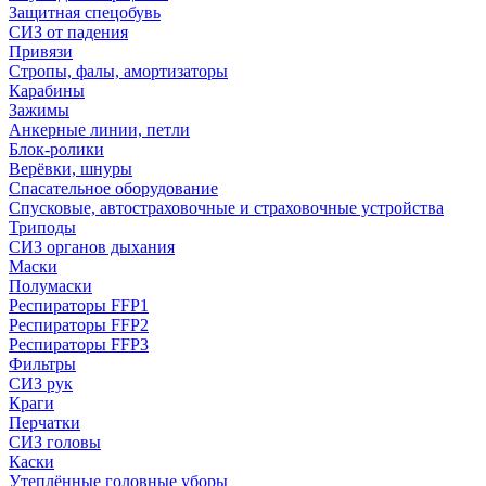
Защитная спецобувь
СИЗ от падения
Привязи
Стропы, фалы, амортизаторы
Карабины
Зажимы
Анкерные линии, петли
Блок-ролики
Верёвки, шнуры
Спасательное оборудование
Спусковые, автостраховочные и страховочные устройства
Триподы
СИЗ органов дыхания
Маски
Полумаски
Респираторы FFP1
Респираторы FFP2
Респираторы FFP3
Фильтры
СИЗ рук
Краги
Перчатки
СИЗ головы
Каски
Утеплённые головные уборы