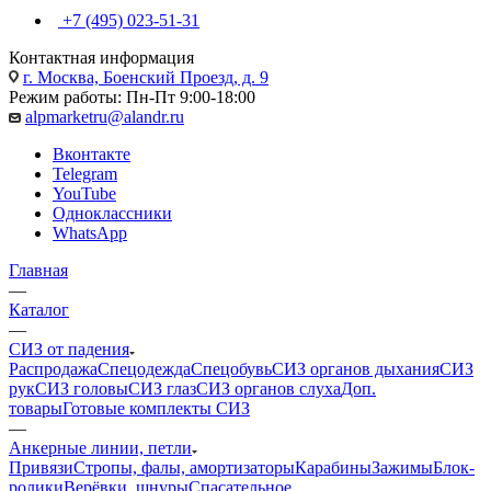
+7 (495) 023-51-31
Контактная информация
г. Москва, Боенский Проезд, д. 9
Режим работы: Пн-Пт 9:00-18:00
alpmarketru@alandr.ru
Вконтакте
Telegram
YouTube
Одноклассники
WhatsApp
Главная
—
Каталог
—
СИЗ от падения
Распродажа
Спецодежда
Спецобувь
СИЗ органов дыхания
СИЗ
рук
СИЗ головы
СИЗ глаз
СИЗ органов слуха
Доп.
товары
Готовые комплекты СИЗ
—
Анкерные линии, петли
Привязи
Стропы, фалы, амортизаторы
Карабины
Зажимы
Блок-
ролики
Верёвки, шнуры
Спасательное