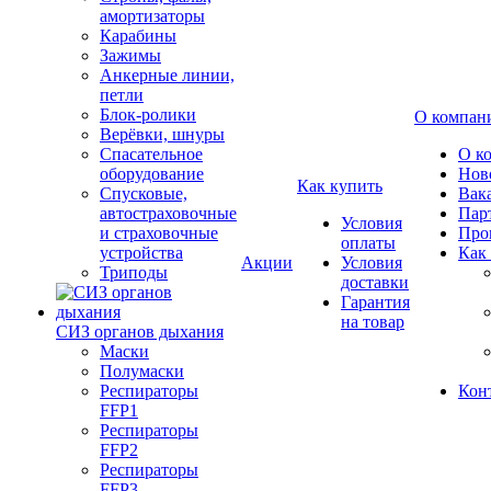
амортизаторы
Карабины
Зажимы
Анкерные линии,
петли
Блок-ролики
О компан
Верёвки, шнуры
Спасательное
О к
оборудование
Нов
Как купить
Спусковые,
Вак
автостраховочные
Пар
Условия
и страховочные
Про
оплаты
устройства
Как
Акции
Условия
Триподы
доставки
Гарантия
на товар
СИЗ органов дыхания
Маски
Полумаски
Респираторы
Кон
FFP1
Респираторы
FFP2
Респираторы
FFP3