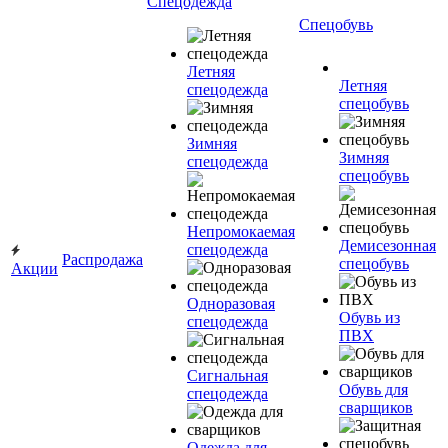
Спецодежда
Спецобувь
Летняя
Летняя
спецодежда
спецобувь
Зимняя
Зимняя
спецодежда
спецобувь
Непромокаемая
Демисезонная
спецодежда
Распродажа
спецобувь
Акции
Одноразовая
Обувь из
спецодежда
ПВХ
Сигнальная
Обувь для
спецодежда
сварщиков
Одежда для