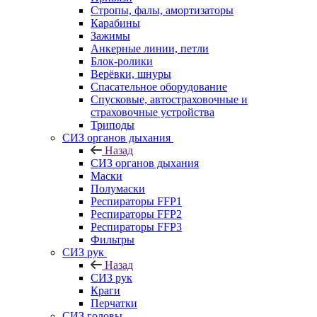
Стропы, фалы, амортизаторы
Карабины
Зажимы
Анкерные линии, петли
Блок-ролики
Верёвки, шнуры
Спасательное оборудование
Спусковые, автостраховочные и
страховочные устройства
Триподы
СИЗ органов дыхания
Назад
СИЗ органов дыхания
Маски
Полумаски
Респираторы FFP1
Респираторы FFP2
Респираторы FFP3
Фильтры
СИЗ рук
Назад
СИЗ рук
Краги
Перчатки
СИЗ головы