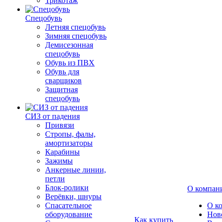
Трикотаж
Спецобувь
Летняя спецобувь
Зимняя спецобувь
Демисезонная
спецобувь
Обувь из ПВХ
Обувь для
сварщиков
Защитная
спецобувь
СИЗ от падения
Привязи
Стропы, фалы,
амортизаторы
Карабины
Зажимы
Анкерные линии,
петли
Блок-ролики
О компан
Верёвки, шнуры
Спасательное
О к
оборудование
Нов
Как купить