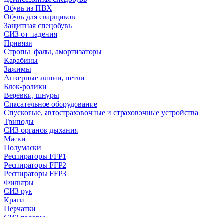
Обувь из ПВХ
Обувь для сварщиков
Защитная спецобувь
СИЗ от падения
Привязи
Стропы, фалы, амортизаторы
Карабины
Зажимы
Анкерные линии, петли
Блок-ролики
Верёвки, шнуры
Спасательное оборудование
Спусковые, автостраховочные и страховочные устройства
Триподы
СИЗ органов дыхания
Маски
Полумаски
Респираторы FFP1
Респираторы FFP2
Респираторы FFP3
Фильтры
СИЗ рук
Краги
Перчатки