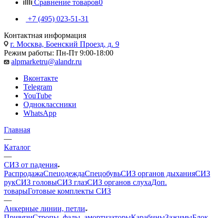
Сравнение товаров
0
+7 (495) 023-51-31
Контактная информация
г. Москва, Боенский Проезд, д. 9
Режим работы: Пн-Пт 9:00-18:00
alpmarketru@alandr.ru
Вконтакте
Telegram
YouTube
Одноклассники
WhatsApp
Главная
—
Каталог
—
СИЗ от падения
Распродажа
Спецодежда
Спецобувь
СИЗ органов дыхания
СИЗ
рук
СИЗ головы
СИЗ глаз
СИЗ органов слуха
Доп.
товары
Готовые комплекты СИЗ
—
Анкерные линии, петли
Привязи
Стропы, фалы, амортизаторы
Карабины
Зажимы
Блок-