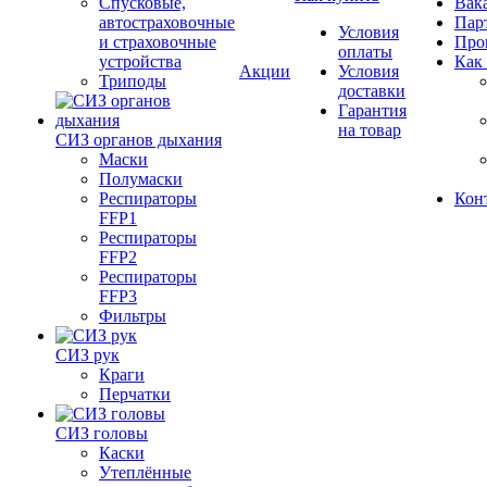
Спусковые,
Вак
автостраховочные
Пар
Условия
и страховочные
Про
оплаты
устройства
Как
Акции
Условия
Триподы
доставки
Гарантия
на товар
СИЗ органов дыхания
Маски
Полумаски
Респираторы
Кон
FFP1
Респираторы
FFP2
Респираторы
FFP3
Фильтры
СИЗ рук
Краги
Перчатки
СИЗ головы
Каски
Утеплённые