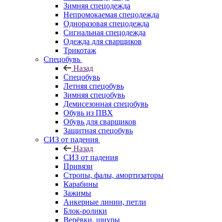
Зимняя спецодежда
Непромокаемая спецодежда
Одноразовая спецодежда
Сигнальная спецодежда
Одежда для сварщиков
Трикотаж
Спецобувь
Назад
Спецобувь
Летняя спецобувь
Зимняя спецобувь
Демисезонная спецобувь
Обувь из ПВХ
Обувь для сварщиков
Защитная спецобувь
СИЗ от падения
Назад
СИЗ от падения
Привязи
Стропы, фалы, амортизаторы
Карабины
Зажимы
Анкерные линии, петли
Блок-ролики
Верёвки, шнуры