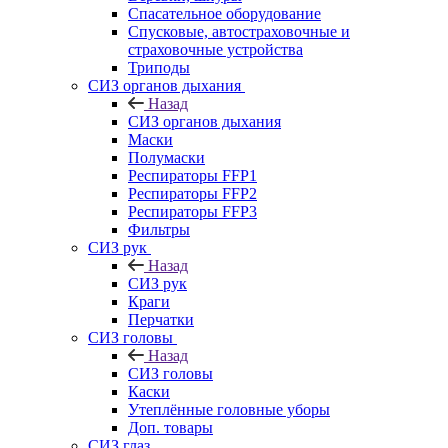
Спасательное оборудование
Спусковые, автостраховочные и
страховочные устройства
Триподы
СИЗ органов дыхания
Назад
СИЗ органов дыхания
Маски
Полумаски
Респираторы FFP1
Респираторы FFP2
Респираторы FFP3
Фильтры
СИЗ рук
Назад
СИЗ рук
Краги
Перчатки
СИЗ головы
Назад
СИЗ головы
Каски
Утеплённые головные уборы
Доп. товары
СИЗ глаз